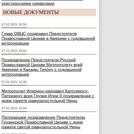
христианскими символами
НОВЫЕ ДОКУМЕНТЫ
27.01.2021 10:50
Глава ОВЦС поздравил Предстоятеля
Православной Церкви в Америке с годовщиной
интронизации
27.01.2021 10:44
Поздравление Предстоятеля Русской
Православной Церкви Митрополиту всей
Америки и Канады Тихону с годовщиной
интронизации
27.01.2021 10:36
Митрополит Иларион направил Католикосу-
Патриарху всея Грузии Илии II поздравление с
днем памяти равноапостольной Нины
27.01.2021 10:24
Патриаршее поздравление Предстоятелю
Грузинской Православной Церкви с днем
памяти святой равноапостольной Нины