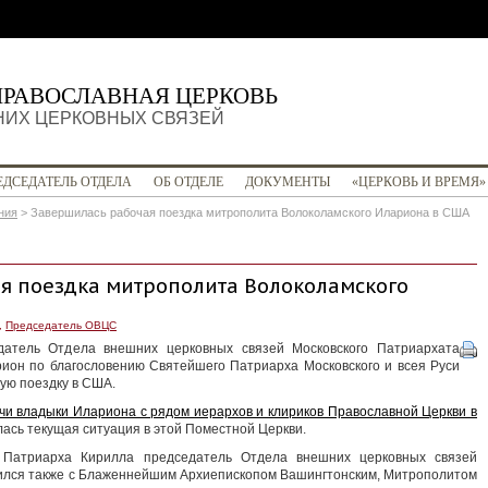
ПРАВОСЛАВНАЯ ЦЕРКОВЬ
НИХ ЦЕРКОВНЫХ СВЯЗЕЙ
ЕДСЕДАТЕЛЬ ОТДЕЛА
ОБ ОТДЕЛЕ
ДОКУМЕНТЫ
«ЦЕРКОВЬ И ВРЕМЯ»
ния
>
Завершилась рабочая поездка митрополита Волоколамского Илариона в США
я поездка митрополита Волоколамского
,
Председатель ОВЦС
датель Отдела внешних церковных связей Московского Патриархата
ион по благословению Святейшего Патриарха Московского и всея Руси
ую поездку в США.
чи владыки Илариона с рядом иерархов и клириков Православной Церкви в
лась текущая ситуация в этой Поместной Церкви.
 Патриарха Кирилла председатель Отдела внешних церковных связей
тился также с Блаженнейшим Архиепископом Вашингтонским, Митрополитом