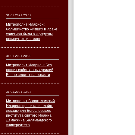
31.01.2021 23:32
Митрополит Иларион:
большинство живших в Ираке
христиан были вынуждены
покинуть эту землю
31.01.2021 20:20
Митрополит Иларион: Без
наших собственных усилий
Бог не сможет нас спасти
31.01.2021 13:28
Митрополит Волоколамский
Иларион прочитал онлайн-
лекцию для Богословского
института святого Иоанна
Дамаскина Баламандского
университета