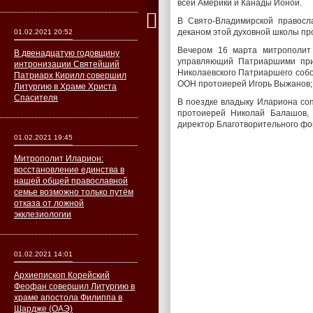
всей Америки и Канады Ионой.
В Свято-Владимирской правосл
деканом этой духовной школы п
01.02.2021 20:52
Вечером 16 марта митрополит
В двенадцатую годовщину
управляющий Патриаршими при
интронизации Святейший
Николаевского Патриаршего собо
Патриарх Кирилл совершил
ООН протоиерей Игорь Выжанов; 
Литургию в Храме Христа
Спасителя
В поездке владыку Илариона со
протоиерей Николай Балашов,
директор Благотворительного фо
01.02.2021 19:45
Митрополит Иларион:
восстановление единства в
нашей общей православной
семье возможно только путём
отказа от ложной
экклезиологии
01.02.2021 14:01
Архиепископ Корейский
Феофан совершил Литургию в
храме апостола Филиппа в
Шардже (ОАЭ)