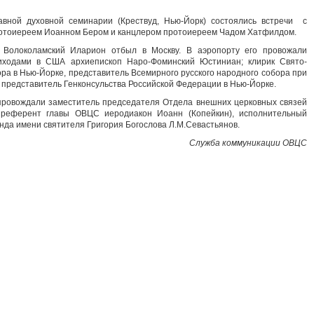
авной духовной семинарии (Крествуд, Нью-Йорк) состоялись встречи с
ротоиереем Иоанном Бером и канцлером протоиереем Чадом Хатфилдом.
 Волоколамский Иларион отбыл в Москву. В аэропорту его провожали
ходами в США архиепископ Наро-Фоминский Юстиниан; клирик Свято-
ра в Нью-Йорке, представитель Всемирного русского народного собора при
представитель Генконсульства Российской Федерации в Нью-Йорке.
провождали заместитель председателя Отдела внешних церковных связей
 референт главы ОВЦС иеродиакон Иоанн (Копейкин), исполнительный
нда имени святителя Григория Богослова Л.М.Севастьянов.
Служба коммуникации ОВЦС