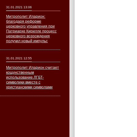
31.01.2021 13:06
Митрополит Иларион:
благодаря реформе
церковного управления при
Патриархе Кирилле процесс
церковного возрождения
получил новый импульс
31.01.2021 12:55
Митрополит Иларион считает
кощунственным
использование ЛГБТ-
символики вместе с
христианскими символами