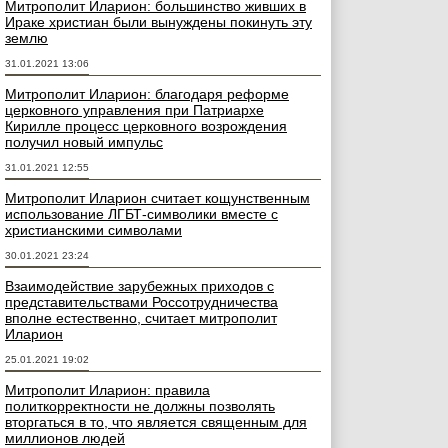
Митрополит Иларион: большинство живших в
Ираке христиан были вынуждены покинуть эту
землю
31.01.2021 13:06
Митрополит Иларион: благодаря реформе
церковного управления при Патриархе
Кирилле процесс церковного возрождения
получил новый импульс
31.01.2021 12:55
Митрополит Иларион считает кощунственным
использование ЛГБТ-символики вместе с
христианскими символами
30.01.2021 23:24
Взаимодействие зарубежных приходов с
представительствами Россотрудничества
вполне естественно, считает митрополит
Иларион
25.01.2021 19:02
Митрополит Иларион: правила
политкорректности не должны позволять
вторгаться в то, что является священным для
миллионов людей