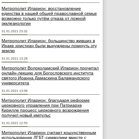
Митрополит Иларион: восстановление
единства в нашей общей православной семье
возможно только путём отказа от ложной
экклезиологии
31.01.2021 23:32
Митрополит Иларион: большинство живших в
Ираке христиан были вынуждены покинуть эту
землю
31.01.2021 13:28
Митрополит Волоколамский Иларион прочитал
онлайн-лекцию для Богословского института
святого Иоанна Дамаскина Баламандского
университета
31.01.2021 13:06
Митрополит Иларион: благодаря реформе
церковного управления при Патриархе
Кирилле процесс церковного возрождения
получил новый импульс
31.01.2021 12:55
Митрополит Иларион считает кощунственным
использование ЛГБТ-символики вместе с