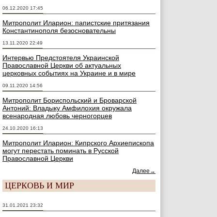
06.12.2020 17:45
Митрополит Иларион: папистские притязания
Константинополя безосновательны
13.11.2020 22:49
Интервью Предстоятеля Украинской
Православной Церкви об актуальных
церковных событиях на Украине и в мире
09.11.2020 14:56
Митрополит Бориспольский и Броварской
Антоний: Владыку Амфилохия окружала
всенародная любовь черногорцев
24.10.2020 16:13
Митрополит Иларион: Кипрского Архиепископа
могут перестать поминать в Русской
Православной Церкви
Далее→
ЦЕРКОВЬ И МИР
31.01.2021 23:32