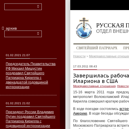
РУССКАЯ 
архив
ОТДЕЛ ВНЕШ
СВЯТЕЙШИЙ ПАТРИАРХ
ПР
01.02.2021 21:07
Новости
>
Межправославные отноше
Председатель Правительства
17.03.2011 08:43
РФ Михаил Мишустин
поздравил Святейшего
Завершилась рабоча
Патриарха Кирилла с
Илариона в США
двенадцатой годовщиной
Межправославные отношения
,
Новости
интронизации
15-16 марта 2011 года предсе
митрополит Волоколамский Илар
Кирилла совершил краткую рабоч
01.02.2021 21:02
В ходе поездки состоялись
встре
Президент России Владимир
Америке
. В ходе беседы обсужда
Путин поздравил Святейшего
По благословению Святейшего
Патриарха Кирилла с
Московского Патриархата встре
годовщиной интронизации