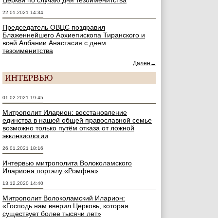
Церкви по случаю дня тезоименитства
22.01.2021 14:34
Председатель ОВЦС поздравил
Блаженнейшего Архиепископа Тиранского и
всей Албании Анастасия с днем
тезоименитства
Далее→
ИНТЕРВЬЮ
01.02.2021 19:45
Митрополит Иларион: восстановление
единства в нашей общей православной семье
возможно только путём отказа от ложной
экклезиологии
26.01.2021 18:16
Интервью митрополита Волоколамского
Илариона порталу «Ромфеа»
13.12.2020 14:40
Митрополит Волоколамский Иларион:
«Господь нам вверил Церковь, которая
существует более тысячи лет»