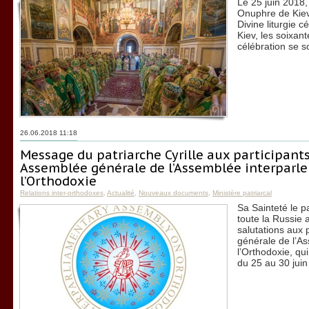
Le 25 juin 2018,
Onuphre de Kiev 
Divine liturgie c
Kiev, les soixan
célébration se s
26.06.2018 11:18
Message du patriarche Cyrille aux participants
Assemblée générale de l’Assemblée interparl
l’Orthodoxie
Relations inter-orthodoxes
,
Actualité
,
Nouveaux documents
,
Ministère patriarcal
Sa Sainteté le p
toute la Russie
salutations aux 
générale de l’A
l’Orthodoxie, qu
du 25 au 30 juin