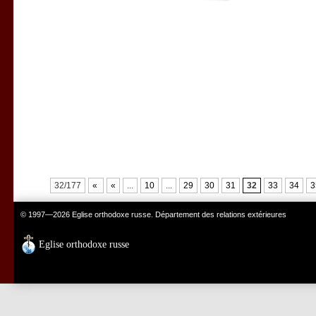
32/177
«
«
...
10
...
29
30
31
32
33
34
3
© 1997—2026 Eglise orthodoxe russe. Département des relations extérieures
Eglise orthodoxe russe