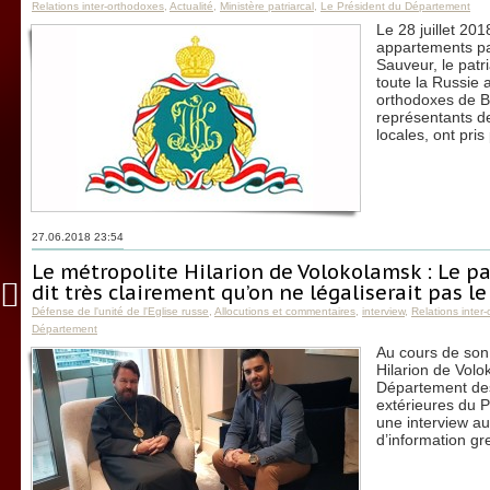
Relations inter-orthodoxes
,
Actualité
,
Ministère patriarcal
,
Le Président du Département
Le 28 juillet 201
appartements pat
Sauveur, le patr
toute la Russie 
orthodoxes de Bu
représentants d
locales, ont pri
27.06.2018 23:54
Le métropolite Hilarion de Volokolamsk : Le p
dit très clairement qu’on ne légaliserait pas l
Défense de l'unité de l'Eglise russe
,
Allocutions et commentaires
,
interview
,
Relations inter
Département
Au cours de son 
Hilarion de Volo
Département des
extérieures du 
une interview a
d’information g