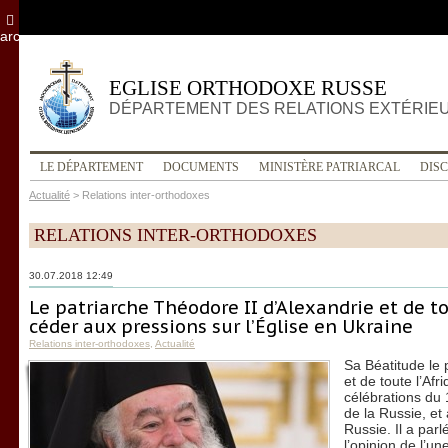
archives
EGLISE ORTHODOXE RUSSE
DÉPARTEMENT DES RELATIONS EXTÉRIE
LE DÉPARTEMENT
DOCUMENTS
MINISTÈRE PATRIARCAL
DIS
Actualité
>
Relations inter-orthodoxes
RELATIONS INTER-ORTHODOXES
30.07.2018 12:49
Le patriarche Théodore II d’Alexandrie et de to
céder aux pressions sur l’Église en Ukraine
Relations inter-orthodoxes
,
Actualité
Sa Béatitude le 
et de toute l’Afr
célébrations du
de la Russie, et
Russie. Il a parl
l’opinion de l’u