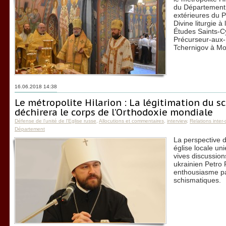
du Département 
extérieures du P
Divine liturgie à 
Études Saints-Cy
Précurseur-aux-
Tchernigov à M
16.06.2018 14:38
Le métropolite Hilarion : La légitimation du 
déchirera le corps de l’Orthodoxie mondiale
Défense de l'unité de l'Eglise russe
,
Allocutions et commentaires
,
interview
,
Relations inter
Département
La perspective d
église locale un
vives discussions
ukrainien Petro
enthousiasme par
schismatiques.