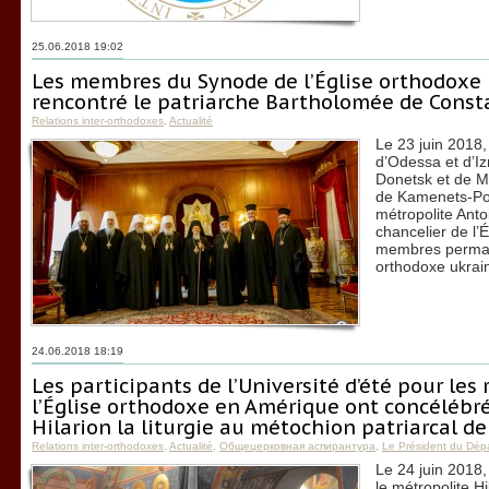
25.06.2018 19:02
Les membres du Synode de l’Église orthodoxe
rencontré le patriarche Bartholomée de Const
Relations inter-orthodoxes
,
Actualité
Le 23 juin 2018,
d’Odessa et d’Iz
Donetsk et de M
de Kamenets-Pod
métropolite Anto
chancelier de l’
membres perman
orthodoxe ukrai
24.06.2018 18:19
Les participants de l’Université d’été pour les
l’Église orthodoxe en Amérique ont concélébré
Hilarion la liturgie au métochion patriarcal d
Relations inter-orthodoxes
,
Actualité
,
Общецерковная аспирантура
,
Le Président du Dép
Le 24 juin 2018
le métropolite H