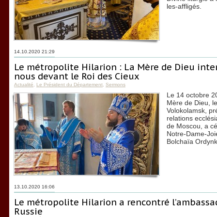
les-affligés.
14.10.2020 21:29
Le métropolite Hilarion : La Mère de Dieu int
nous devant le Roi des Cieux
Actualité
,
Le Président du Département
,
Sermons
Le 14 octobre 20
Mère de Dieu, le
Volokolamsk, pr
relations ecclés
de Moscou, a célé
Notre-Dame-Joie-
Bolchaïa Ordynk
13.10.2020 16:06
Le métropolite Hilarion a rencontré l’ambass
Russie