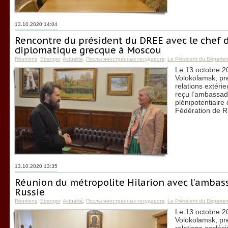
13.10.2020 14:04
Rencontre du président du DREE avec le chef d
diplomatique grecque à Moscou
Réunions
,
Étranger
,
Actualité
,
Послы иностранных государств
,
Le Président du Départe
Le 13 octobre 20
Volokolamsk, pr
relations extéri
reçu l’ambassade
plénipotentiaire
Fédération de R
13.10.2020 13:35
Réunion du métropolite Hilarion avec l’ambas
Russie
Réunions
,
Étranger
,
Actualité
,
Послы иностранных государств
,
Le Président du Départe
Le 13 octobre 20
Volokolamsk, pr