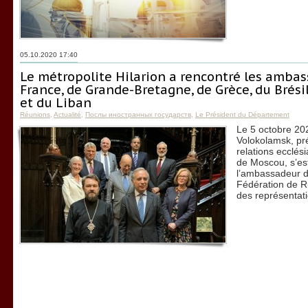
05.10.2020 17:40
Le métropolite Hilarion a rencontré les ambass
France, de Grande-Bretagne, de Grèce, du Brésil
et du Liban
Réunions
,
Actualité
,
Послы иностранных государств
,
Le Président du Département
Le 5 octobre 202
Volokolamsk, pr
relations ecclés
de Moscou, s’es
l’ambassadeur d
Fédération de Ru
des représentati