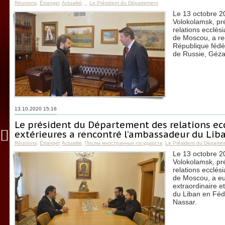
Réunions
,
Étranger
,
Actualité
,
.
,
Le Président du Département
Le 13 octobre 20
Volokolamsk, pr
relations ecclés
de Moscou, a re
République fédé
de Russie, Géza
13.10.2020 15:16
Le président du Département des relations ec
extérieures a rencontré l’ambassadeur du Lib
Réunions
,
Étranger
,
Actualité
,
Послы иностранных государств
,
Le Président du Départe
Le 13 octobre 20
Volokolamsk, pr
relations ecclés
de Moscou, a eu
extraordinaire e
du Liban en Féd
Nassar.