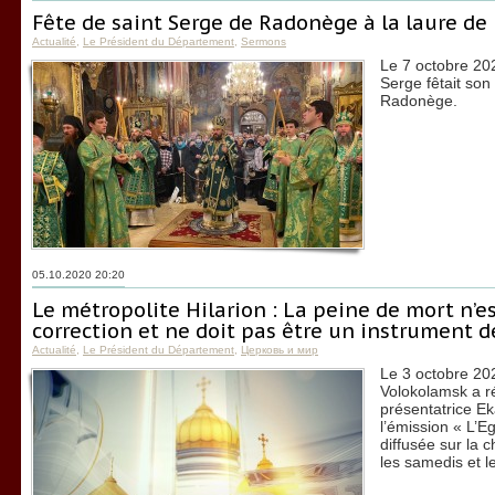
Fête de saint Serge de Radonège à la laure de 
Actualité
,
Le Président du Département
,
Sermons
Le 7 octobre 2020
Serge fêtait son
Radonège.
05.10.2020 20:20
Le métropolite Hilarion : La peine de mort n’
correction et ne doit pas être un instrument 
Actualité
,
Le Président du Département
,
Церковь и мир
Le 3 octobre 202
Volokolamsk a r
présentatrice E
l’émission « L’Eg
diffusée sur la 
les samedis et 