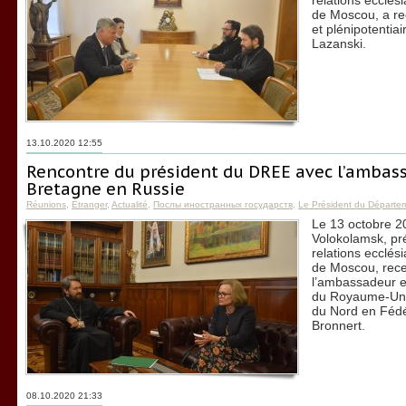
relations ecclés
de Moscou, a re
et plénipotentia
Lazanski.
13.10.2020 12:55
Rencontre du président du DREE avec l’ambas
Bretagne en Russie
Réunions
,
Étranger
,
Actualité
,
Послы иностранных государств
,
Le Président du Départe
Le 13 octobre 20
Volokolamsk, pr
relations ecclés
de Moscou, recev
l’ambassadeur ex
du Royaume-Uni 
du Nord en Fédé
Bronnert.
08.10.2020 21:33