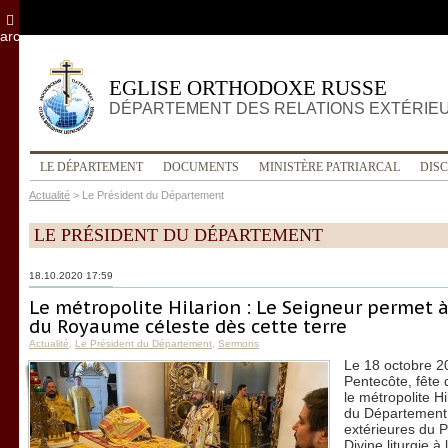
archives
EGLISE ORTHODOXE RUSSE
DÉPARTEMENT DES RELATIONS EXTÉRIE
LE DÉPARTEMENT
DOCUMENTS
MINISTÈRE PATRIARCAL
DIS
Actualité
>
Le Président du Département
LE PRÉSIDENT DU DÉPARTEMENT
18.10.2020 17:59
Le métropolite Hilarion : Le Seigneur permet 
du Royaume céleste dès cette terre
Actualité
,
Le Président du Département
,
Sermons
Le 18 octobre 2
Pentecôte, fête 
le métropolite H
du Département 
extérieures du P
Divine liturgie 