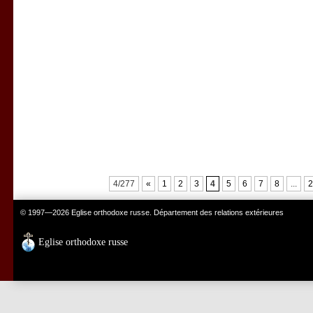
4/277
«
1
2
3
4
5
6
7
8
...
2
© 1997—2026 Eglise orthodoxe russe. Département des relations extérieures
Eglise orthodoxe russe