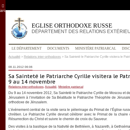
archives
EGLISE ORTHODOXE RUSSE
DÉPARTEMENT DES RELATIONS EXTÉRIE
LE DÉPARTEMENT
DOCUMENTS
MINISTÈRE PATRIARCAL
DIS
Actualité
>
Relations inter-orthodoxes
>
Sa Sainteté le Patriarche Cyrille visitera le P
08.11.2012 06:06
Sa Sainteté le Patriarche Cyrille visitera le Pa
9 au 14 novembre
Relations inter-orthodoxes
,
Actualité
,
Ministère patriarcal
Du 9 au 14 novembre 2012, Sa Sainteté le Patriarche Cyrille de Moscou et de t
Jérusalem à l’invitation de Sa Béatitude le Patriarche Théophile de Jérusal
orthodoxe de Jérusalem.
L’évènement central de la visite sera le pèlerinage du Primat de l’Église ru
chrétien. Le Patriarche Cyrille devrait célébrer avec le Primat de la chaire
Résurrection du Christ et suivre le chemin de croix du Sauveur.
Des visites à la basilique de la Nativité de Bethléem, à Nazareth, à Gethsém