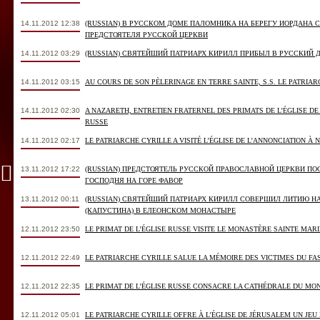
14.11.2012 12:38
(RUSSIAN) В РУССКОМ ДОМЕ ПАЛОМНИКА НА БЕРЕГУ ИОРДАНА 
ПРЕДСТОЯТЕЛЯ РУССКОЙ ЦЕРКВИ
14.11.2012 03:29
(RUSSIAN) СВЯТЕЙШИЙ ПАТРИАРХ КИРИЛЛ ПРИБЫЛ В РУССКИЙ 
14.11.2012 03:15
AU COURS DE SON PÈLERINAGE EN TERRE SAINTE, S.S. LE PATRIARC
14.11.2012 02:30
A NAZARETH, ENTRETIEN FRATERNEL DES PRIMATS DE L’ÉGLISE DE
RUSSE
14.11.2012 02:17
LE PATRIARCHE CYRILLE A VISITÉ L’ÉGLISE DE L’ANNONCIATION À
13.11.2012 17:22
(RUSSIAN) ПРЕДСТОЯТЕЛЬ РУССКОЙ ПРАВОСЛАВНОЙ ЦЕРКВИ П
ГОСПОДНЯ НА ГОРЕ ФАВОР
13.11.2012 00:11
(RUSSIAN) СВЯТЕЙШИЙ ПАТРИАРХ КИРИЛЛ СОВЕРШИЛ ЛИТИЮ 
(КАПУСТИНА) В ЕЛЕОНСКОМ МОНАСТЫРЕ
12.11.2012 23:50
LE PRIMAT DE L’ÉGLISE RUSSE VISITE LE MONASTÈRE SAINTE MAR
12.11.2012 22:49
LE PATRIARCHE CYRILLE SALUE LA MÉMOIRE DES VICTIMES DU F
12.11.2012 22:35
LE PRIMAT DE L’ÉGLISE RUSSE CONSACRE LA CATHÉDRALE DU M
12.11.2012 05:01
LE PATRIARCHE CYRILLE OFFRE À L’ÉGLISE DE JÉRUSALEM UN JEU 