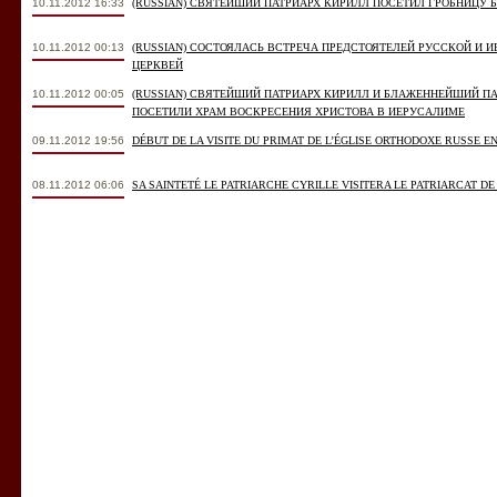
10.11.2012 16:33
(RUSSIAN) СВЯТЕЙШИЙ ПАТРИАРХ КИРИЛЛ ПОСЕТИЛ ГРОБНИЦУ
10.11.2012 00:13
(RUSSIAN) СОСТОЯЛАСЬ ВСТРЕЧА ПРЕДСТОЯТЕЛЕЙ РУССКОЙ И
ЦЕРКВЕЙ
10.11.2012 00:05
(RUSSIAN) СВЯТЕЙШИЙ ПАТРИАРХ КИРИЛЛ И БЛАЖЕННЕЙШИЙ 
ПОСЕТИЛИ ХРАМ ВОСКРЕСЕНИЯ ХРИСТОВА В ИЕРУСАЛИМЕ
09.11.2012 19:56
DÉBUT DE LA VISITE DU PRIMAT DE L’ÉGLISE ORTHODOXE RUSSE E
08.11.2012 06:06
SA SAINTETÉ LE PATRIARCHE CYRILLE VISITERA LE PATRIARCAT D