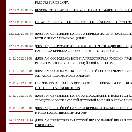
PRÉCURSEUR DE JAFFA
12.11.2012 04:25
RENCONTRE DU PATRIARCHE CYRILLE AVEC LE MAIRE DE JÉRUSA
12.11.2012 02:01
LE PATRIARCHE CYRILLE RENCONTRE LE PRÉSIDENT DE L’ÉTAT D’I
12.11.2012 01:46
(RUSSIAN) СВЯТЕЙШИЙ ПАТРИАРХ КИРИЛЛ: ИСТОРИЯ ЗАСВИДЕ
РУСИ К ИЕРУСАЛИМСКОЙ ЦЕРКВИ
12.11.2012 01:44
(RUSSIAN) В ИЕРУСАЛИМЕ СОСТОЯЛАСЬ ПРЕЗЕНТАЦИЯ ПЕРЕВОД
ПАТРИАРХА КИРИЛЛА «СВОБОДА И ОТВЕТСТВЕННОСТЬ»
11.11.2012 22:56
(RUSSIAN) СОСТОЯЛАСЬ ВСТРЕЧА ПРЕДСТОЯТЕЛЯ РУССКОЙ ПР
РАВВИНОМ ИЗРАИЛЯ (АШКЕНАЗИ) ЙОНОЙ МЕЦГЕРОМ
11.11.2012 22:05
(RUSSIAN) СОСТОЯЛАСЬ ВСТРЕЧА СВЯТЕЙШЕГО ПАТРИАРХА КИ
(СЕФАРДОВ) ШЛОМО МОШЕ АМАРОМ
11.11.2012 10:01
LES PRIMATS DES ÉGLISES ORTHODOXES DE JÉRUSALEM ET DE RUSS
L’ÉGLISE DE LA RÉSURRECTION
11.11.2012 06:05
(RUSSIAN) СВЯТЕЙШИЙ ПАТРИАРХ МОСКОВСКИЙ И ВСЕЯ РУСИ К
ТРОИЦКОМ СОБОРЕ РУССКОЙ ДУХОВНОЙ МИССИИ В ИЕРУСАЛИ
11.11.2012 03:03
(RUSSIAN) СВЯТЕЙШИЙ ПАТРИАРХ КИРИЛЛ: Я НЕИЗМЕННО ПРО
И МИРА ПАЛЕСТИНСКОМУ НАРОДУ
10.11.2012 18:36
(RUSSIAN) ПРЕДСТОЯТЕЛЬ РУССКОЙ ПРАВОСЛАВНОЙ ЦЕРКВИ П
В ВИФЛЕЕМЕ