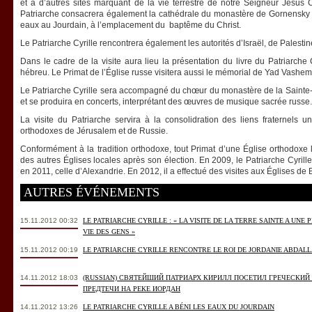
et à d’autres sites marquant de la vie terrestre de notre Seigneur Jésus
Patriarche consacrera également la cathédrale du monastère de Gornensky 
eaux au Jourdain, à l’emplacement du baptême du Christ.
Le Patriarche Cyrille rencontrera également les autorités d’Israël, de Palest
Dans le cadre de la visite aura lieu la présentation du livre du Patriarche 
hébreu. Le Primat de l’Église russe visitera aussi le mémorial de Yad Vashem
Le Patriarche Cyrille sera accompagné du chœur du monastère de la Sainte-R
et se produira en concerts, interprétant des œuvres de musique sacrée russe.
La visite du Patriarche servira à la consolidration des liens fraternels u
orthodoxes de Jérusalem et de Russie.
Conformément à la tradition orthodoxe, tout Primat d’une Église orthodoxe l
des autres Églises locales après son élection. En 2009, le Patriarche Cyrille 
en 2011, celle d’Alexandrie. En 2012, il a effectué des visites aux Églises de
AUTRES ÉVÉNEMENTS
15.11.2012 00:32
LE PATRIARCHE CYRILLE : « LA VISITE DE LA TERRE SAINTE A UNE
VIE DES GENS »
15.11.2012 00:19
LE PATRIARCHE CYRILLE RENCONTRE LE ROI DE JORDANIE ABDALLA
14.11.2012 18:03
(RUSSIAN) СВЯТЕЙШИЙ ПАТРИАРХ КИРИЛЛ ПОСЕТИЛ ГРЕЧЕСКИ
ПРЕДТЕЧИ НА РЕКЕ ИОРДАН
14.11.2012 13:26
LE PATRIARCHE CYRILLE A BÉNI LES EAUX DU JOURDAIN