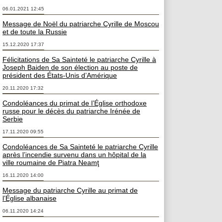
06.01.2021 12:45
Message de Noël du patriarche Cyrille de Moscou
et de toute la Russie
15.12.2020 17:37
Félicitations de Sa Sainteté le patriarche Cyrille à
Joseph Baiden de son élection au poste de
président des États-Unis d’Amérique
20.11.2020 17:32
Condoléances du primat de l’Église orthodoxe
russe pour le décès du patriarche Irénée de
Serbie
17.11.2020 09:55
Condoléances de Sa Sainteté le patriarche Cyrille
après l’incendie survenu dans un hôpital de la
ville roumaine de Piatra Neamţ
16.11.2020 14:00
Message du patriarche Cyrille au primat de
l’Église albanaise
06.11.2020 14:24