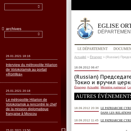
EGLISE OR
archives
DÉPARTEMENT
LE DÉPARTEMENT
DOCUMEN
26.01.2021 18:16
Actualité
>
Étranger
>
(Russian) Предс
Interview du métropolite Hilarion
18.09.2012 06:47
de Volokolamsk au portail
«Romfea»
(Russian) Председат
Токио и вручил цер
Étranger
,
Actualité
,
Ministère patriarcal
,
Le
25.01.2021 20:18
AUTRES ÉVÉNEMENT
Le métropolite Hilarion de
Volokolamsk a rencontré le chef
18.09.2012 20:36
LE PATRIARCHE CYRI
de la mission diplomatique
DANS LES RELATIONS
française à Moscou
18.09.2012 11:45
LE PATRIARCHE CYR
25.01.2021 13:50