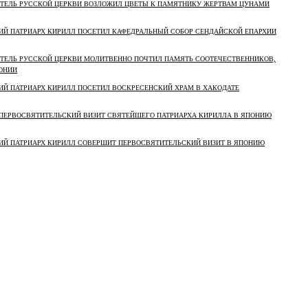
ОЯТЕЛЬ РУССКОЙ ЦЕРКВИ ВОЗЛОЖИЛ ЦВЕТЫ К ПАМЯТНИКУ ЖЕРТВАМ ЦУНАМИ
ШИЙ ПАТРИАРХ КИРИЛЛ ПОСЕТИЛ КАФЕДРАЛЬНЫЙ СОБОР СЕНДАЙСКОЙ ЕПАРХИИ
ОЯТЕЛЬ РУССКОЙ ЦЕРКВИ МОЛИТВЕННО ПОЧТИЛ ПАМЯТЬ СООТЕЧЕСТВЕННИКОВ,
ОНИИ
ШИЙ ПАТРИАРХ КИРИЛЛ ПОСЕТИЛ ВОСКРЕСЕНСКИЙ ХРАМ В ХАКОДАТЕ
Я ПЕРВОСВЯТИТЕЛЬСКИЙ ВИЗИТ СВЯТЕЙШЕГО ПАТРИАРХА КИРИЛЛА В ЯПОНИЮ
ШИЙ ПАТРИАРХ КИРИЛЛ СОВЕРШИТ ПЕРВОСВЯТИТЕЛЬСКИЙ ВИЗИТ В ЯПОНИЮ