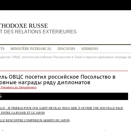
THODOXE RUSSE
 DES RELATIONS EXTÉRIEURES
TS
MINISTÈRE PATRIARCAL
DISCOURS
SERMONS
едатель ОВЦС посетил российское Посольство в Токио и вручил церковные награды р
ель ОВЦС посетил российское Посольство в
ковные награды ряду дипломатов
 Président du Département
S
LLE : JE PRIERAI POUR QUE SAINT NICOLAS NOUS AIDE À OUVRIR UNE NOUVELLE PAGE
 ENTRE LA RUSSIE ET LE JAPON
ILLE RENCONTRE L’EMPEREUR AKIHITO DU JAPON