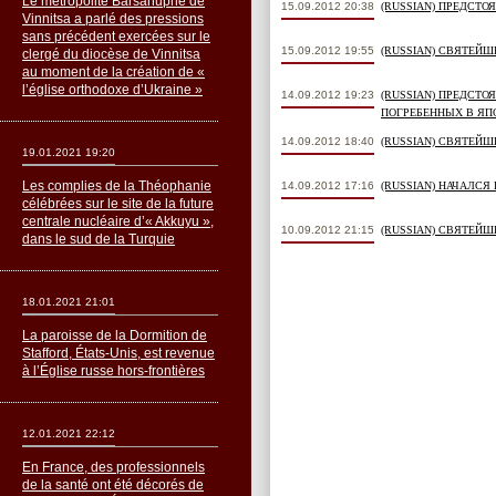
Le métropolite Barsanuphe de
15.09.2012 20:38
(RUSSIAN) ПРЕДСТ
Vinnitsa a parlé des pressions
sans précédent exercées sur le
15.09.2012 19:55
(RUSSIAN) СВЯТЕЙ
clergé du diocèse de Vinnitsa
au moment de la création de «
l’église orthodoxe d’Ukraine »
14.09.2012 19:23
(RUSSIAN) ПРЕДСТ
ПОГРЕБЕННЫХ В ЯП
14.09.2012 18:40
(RUSSIAN) СВЯТЕЙ
19.01.2021 19:20
Les complies de la Théophanie
14.09.2012 17:16
(RUSSIAN) НАЧАЛС
célébrées sur le site de la future
centrale nucléaire d’« Akkuyu »,
10.09.2012 21:15
(RUSSIAN) СВЯТЕЙ
dans le sud de la Turquie
18.01.2021 21:01
La paroisse de la Dormition de
Stafford, États-Unis, est revenue
à l’Église russe hors-frontières
12.01.2021 22:12
En France, des professionnels
de la santé ont été décorés de