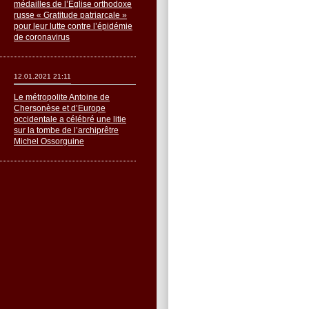
médailles de l’Église orthodoxe
russe « Gratitude patriarcale »
pour leur lutte contre l’épidémie
de coronavirus
12.01.2021 21:11
Le métropolite Antoine de
Chersonèse et d’Europe
occidentale a célébré une litie
sur la tombe de l’archiprêtre
Michel Ossorguine