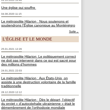
03.10.2020 16:46
Une église qui souffre
04.08.2020 11:15
Le métropolite Hilarion : Nous soutenons et
soutiendrons l’Église canonique au Monténégro
Suite→
L’ÉGLISE ET LE MONDE
25.01.2021 12:26
Le métropolite Hilarion: Le politiquement correct
ne doit pas intervenir dans ce qui est sacré pour
des millions d’hommes
24.01.2021 22:03
Le métropolite Hilarion : Aux États-Unis, on
assiste à une destruction volontaire de la famille
traditionnelle
28.12.2020 12:12
Le métropolite Hilarion : Dès le départ, l’objectif
du projet « d’autocéphalie ukrainienne » était le
démembrement de l’orthodoxie mondiale