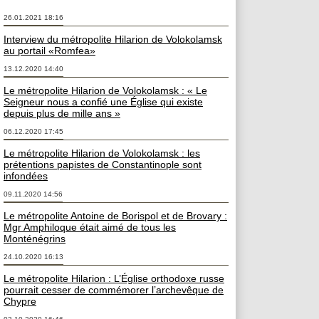
26.01.2021 18:16
Interview du métropolite Hilarion de Volokolamsk
au portail «Romfea»
13.12.2020 14:40
Le métropolite Hilarion de Volokolamsk : « Le
Seigneur nous a confié une Église qui existe
depuis plus de mille ans »
06.12.2020 17:45
Le métropolite Hilarion de Volokolamsk : les
prétentions papistes de Constantinople sont
infondées
09.11.2020 14:56
Le métropolite Antoine de Borispol et de Brovary :
Mgr Amphiloque était aimé de tous les
Monténégrins
24.10.2020 16:13
Le métropolite Hilarion : L’Église orthodoxe russe
pourrait cesser de commémorer l’archevêque de
Chypre