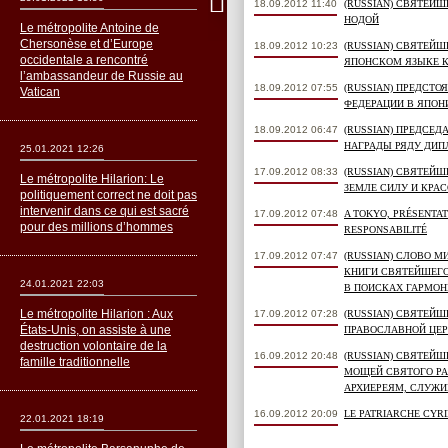
18.09.2012 11:40
(RUSSIAN) СВЯТЕЙ
НОДОЙ
Le métropolite Antoine de
Chersonèse et d’Europe
18.09.2012 10:23
(RUSSIAN) СВЯТЕЙ
occidentale a rencontré
ЯПОНСКОМ ЯЗЫКЕ К
l’ambassandeur de Russie au
18.09.2012 07:55
(RUSSIAN) ПРЕДСТ
Vatican
ФЕДЕРАЦИИ В ЯПОН
18.09.2012 06:47
(RUSSIAN) ПРЕДСЕ
НАГРАДЫ РЯДУ ДИ
25.01.2021 12:26
17.09.2012 08:33
(RUSSIAN) СВЯТЕЙ
Le métropolite Hilarion: Le
ЗЕМЛЕ СИЛУ И КРА
politiquement correct ne doit pas
intervenir dans ce qui est sacré
17.09.2012 07:48
A TOKYO, PRÉSENTAT
pour des millions d’hommes
RESPONSABILITÉ
17.09.2012 07:47
(RUSSIAN) СЛОВО 
КНИГИ СВЯТЕЙШЕГО
24.01.2021 22:03
В ПОИСКАХ ГАРМОН
Le métropolite Hilarion : Aux
17.09.2012 07:28
(RUSSIAN) СВЯТЕЙ
États-Unis, on assiste à une
ПРАВОСЛАВНОЙ ЦЕР
destruction volontaire de la
16.09.2012 20:48
(RUSSIAN) СВЯТЕЙ
famille traditionnelle
МОЩЕЙ СВЯТОГО Р
АРХИЕРЕЯМ, СЛУЖ
16.09.2012 20:09
LE PATRIARCHE CYRI
22.01.2021 18:19