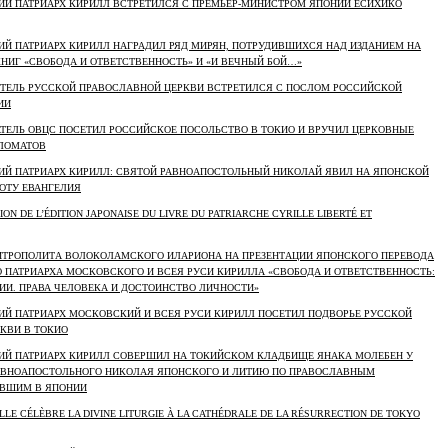
ШИЙ ПАТРИАРХ КИРИЛЛ ВСТРЕТИЛСЯ С ПРЕМЬЕР-МИНИСТРОМ ЯПОНИИ ЁСИХИКО
ШИЙ ПАТРИАРХ КИРИЛЛ НАГРАДИЛ РЯД МИРЯН, ПОТРУДИВШИХСЯ НАД ИЗДАНИЕМ НА
НИГ «СВОБОДА И ОТВЕТСТВЕННОСТЬ» И «И ВЕЧНЫЙ БОЙ…»
ОЯТЕЛЬ РУССКОЙ ПРАВОСЛАВНОЙ ЦЕРКВИ ВСТРЕТИЛСЯ С ПОСЛОМ РОССИЙСКОЙ
ИИ
ДАТЕЛЬ ОВЦС ПОСЕТИЛ РОССИЙСКОЕ ПОСОЛЬСТВО В ТОКИО И ВРУЧИЛ ЦЕРКОВНЫЕ
ПЛОМАТОВ
ШИЙ ПАТРИАРХ КИРИЛЛ: СВЯТОЙ РАВНОАПОСТОЛЬНЫЙ НИКОЛАЙ ЯВИЛ НА ЯПОНСКОЙ
СОТУ ЕВАНГЕЛИЯ
ION DE L’ÉDITION JAPONAISE DU LIVRE DU PATRIARCHE CYRILLE LIBERTÉ ET
МИТРОПОЛИТА ВОЛОКОЛАМСКОГО ИЛАРИОНА НА ПРЕЗЕНТАЦИИ ЯПОНСКОГО ПЕРЕВОДА
 ПАТРИАРХА МОСКОВСКОГО И ВСЕЯ РУСИ КИРИЛЛА «СВОБОДА И ОТВЕТСТВЕННОСТЬ:
ИИ. ПРАВА ЧЕЛОВЕКА И ДОСТОИНСТВО ЛИЧНОСТИ»
ШИЙ ПАТРИАРХ МОСКОВСКИЙ И ВСЕЯ РУСИ КИРИЛЛ ПОСЕТИЛ ПОДВОРЬЕ РУССКОЙ
КВИ В ТОКИО
ШИЙ ПАТРИАРХ КИРИЛЛ СОВЕРШИЛ НА ТОКИЙСКОМ КЛАДБИЩЕ ЯНАКА МОЛЕБЕН У
АВНОАПОСТОЛЬНОГО НИКОЛАЯ ЯПОНСКОГО И ЛИТИЮ ПО ПРАВОСЛАВНЫМ
ИВШИМ В ЯПОНИИ
LLE CÉLÈBRE LA DIVINE LITURGIE À LA CATHÉDRALE DE LA RÉSURRECTION DE TOKYO