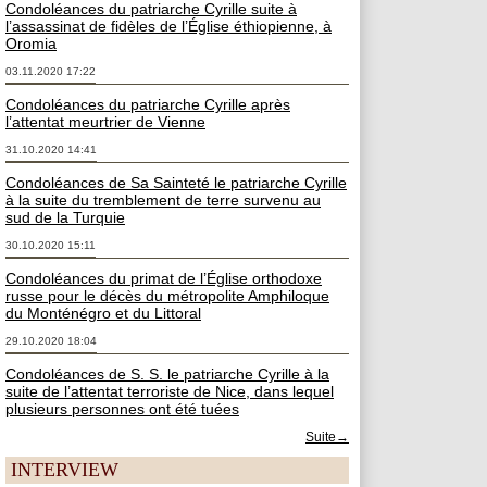
Condoléances du patriarche Cyrille suite à
l’assassinat de fidèles de l’Église éthiopienne, à
Oromia
03.11.2020 17:22
Condoléances du patriarche Cyrille après
l’attentat meurtrier de Vienne
31.10.2020 14:41
Condoléances de Sa Sainteté le patriarche Cyrille
à la suite du tremblement de terre survenu au
sud de la Turquie
30.10.2020 15:11
Condoléances du primat de l’Église orthodoxe
russe pour le décès du métropolite Amphiloque
du Monténégro et du Littoral
29.10.2020 18:04
Condoléances de S. S. le patriarche Cyrille à la
suite de l’attentat terroriste de Nice, dans lequel
plusieurs personnes ont été tuées
Suite→
INTERVIEW