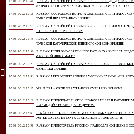
17.08.2012 15:43
(RUSSIAN) СВЯТЕЙШИЙ ПАТРИАРХ КИРИЛЛ И ПРЕДСЕДАТЕЛЬ П
МИТРОПОЛИТ ЮЗЕФ МИХАЛИК ПОДПИСАЛИ СОВМЕСТНОЕ ПОСЛА
17.08.2012 15:18
(RUSSIAN) СОСТОЯЛАСЬ ВСТРЕЧА СВЯТЕЙШЕГО ПАТРИАРХА КИР
ПОЛЬСКОЙ ПРАВОСЛАВНОЙ ЦЕРКВИ
17.08.2012 11:33
(RUSSIAN) СВЯТЕЙШИЙ ПАТРИАРХ КИРИЛЛ ВСТРЕТИЛСЯ С ПРЕ
БРОНИСЛАВОМ КОМОРОВСКИМ
17.08.2012 02:46
(RUSSIAN) СОСТОЯЛАСЬ ВСТРЕЧА СВЯТЕЙШЕГО ПАТРИАРХА КИ
ПОЛЬСКОЙ КАТОЛИЧЕСКОЙ ЕПИСКОПСКОЙ КОНФЕРЕНЦИИ
16.08.2012 22:30
(RUSSIAN) ИНТЕРВЬЮ СВЯТЕЙШЕГО ПАТРИАРХА КИРИЛЛА ПРЕД
МАССОВОЙ ИНФОРМАЦИИ
16.08.2012 20:21
(RUSSIAN) СВЯТЕЙШИЙ ПАТРИАРХ КИРИЛЛ СОВЕРШИЛ МОЛЕБЕ
МАРИИ МАГДАЛИНЫ
16.08.2012 17:51
(RUSSIAN) МИТРОПОЛИТ ВОЛОКОЛАМСКИЙ ИЛАРИОН: МИР, КОТ
16.08.2012 16:45
DÉBUT DE LA VISITE DU PATRIARCHE CYRILLE EN POLOGNE
16.08.2012 16:20
(RUSSIAN) ПРЕДСЕДАТЕЛЬ ОВЦС: ПРАВОСЛАВНЫЕ И КАТОЛИКИ 
ВЗАИМОДЕЙСТВОВАТЬ ДРУГ С ДРУГОМ
15.08.2012 17:51
LE MÉTROPOLITE HILARION DE VOLOKOLAMSK : RUSSES ET POLON
L’UN DE L’AUTRE EN TANT QUE CHRÉTIENS ET QUE PARENTS
15.08.2012 10:59
(RUSSIAN) ПРЕДСТОЯТЕЛЬ РУССКОЙ ПРАВОСЛАВНОЙ ЦЕРКВИ П