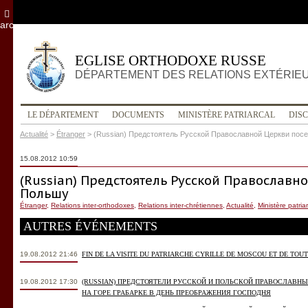
archives
EGLISE ORTHODOXE RUSSE
DÉPARTEMENT DES RELATIONS EXTÉRIE
LE DÉPARTEMENT
DOCUMENTS
MINISTÈRE PATRIARCAL
DIS
Actualité
>
Étranger
>
(Russian) Предстоятель Русской Православной Церкви пос
15.08.2012 10:59
(Russian) Предстоятель Русской Православн
Польшу
Étranger
,
Relations inter-orthodoxes
,
Relations inter-chrétiennes
,
Actualité
,
Ministère patria
AUTRES ÉVÉNEMENTS
19.08.2012 21:46
FIN DE LA VISITE DU PATRIARCHE CYRILLE DE MOSCOU ET DE TOU
19.08.2012 17:30
(RUSSIAN) ПРЕДСТОЯТЕЛИ РУССКОЙ И ПОЛЬСКОЙ ПРАВОСЛАВН
НА ГОРЕ ГРАБАРКЕ В ДЕНЬ ПРЕОБРАЖЕНИЯ ГОСПОДНЯ