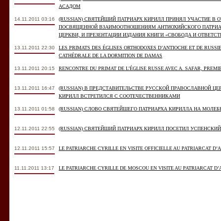
АСАДОМ
14.11.2011 03:16
(RUSSIAN) СВЯТЕЙШИЙ ПАТРИАРХ КИРИЛЛ ПРИНЯЛ УЧАСТИЕ В
ПОСВЯЩЕННОЙ ВЗАИМООТНОШЕНИЯМ АНТИОХИЙСКОГО ПАТРИА
ЦЕРКВИ, И ПРЕЗЕНТАЦИИ ИЗДАНИЯ КНИГИ «СВОБОДА И ОТВЕТС
13.11.2011 22:30
LES PRIMATS DES ÉGLISES ORTHODOXES D’ANTIOCHE ET DE RUSSIE
CATHÉDRALE DE LA DORMITION DE DAMAS
13.11.2011 20:15
RENCONTRE DU PRIMAT DE L’ÉGLISE RUSSE AVEC A. SAFAR, PREMI
13.11.2011 16:47
(RUSSIAN) В ПРЕДСТАВИТЕЛЬСТВЕ РУССКОЙ ПРАВОСЛАВНОЙ Ц
КИРИЛЛ ВСТРЕТИЛСЯ С СООТЕЧЕСТВЕННИКАМИ
13.11.2011 01:58
(RUSSIAN) СЛОВО СВЯТЕЙШЕГО ПАТРИАРХА КИРИЛЛА НА МОЛЕ
12.11.2011 22:55
(RUSSIAN) СВЯТЕЙШИЙ ПАТРИАРХ КИРИЛЛ ПОСЕТИЛ УСПЕНСКИ
12.11.2011 15:57
LE PATRIARCHE CYRILLE EN VISITE OFFICIELLE AU PATRIARCAT D’
11.11.2011 13:17
LE PATRIARCHE CYRILLE DE MOSCOU EN VISITE AU PATRIARCAT D’