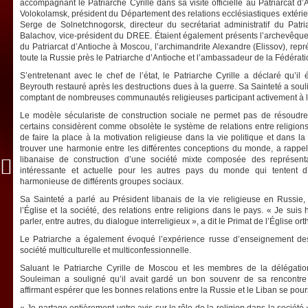
accompagnant le Patriarche Cyrille dans sa visite officielle au Patriarcat d’A
Volokolamsk, président du Département des relations ecclésiastiques extéri
Serge de Solnetchnogorsk, directeur du secrétariat administratif du Patri
Balachov, vice-président du DREE. Étaient également présents l’archevêque
du Patriarcat d’Antioche à Moscou, l’archimandrite Alexandre (Elissov), rep
toute la Russie près le Patriarche d’Antioche et l’ambassadeur de la Fédérat
S’entretenant avec le chef de l’état, le Patriarche Cyrille a déclaré qu’il 
Beyrouth restauré après les destructions dues à la guerre. Sa Sainteté a sou
comptant de nombreuses communautés religieuses participant activement à la
Le modèle séculariste de construction sociale ne permet pas de résoud
certains considèrent comme obsolète le système de relations entre religions 
de faire la place à la motivation religieuse dans la vie politique et dans l
trouver une harmonie entre les différentes conceptions du monde, a rappelé
libanaise de construction d’une société mixte composée des représent
intéressante et actuelle pour les autres pays du monde qui tentent 
harmonieuse de différents groupes sociaux.
Sa Sainteté a parlé au Président libanais de la vie religieuse en Russie, de
l’Église et la société, des relations entre religions dans le pays. « Je sui
parler, entre autres, du dialogue interreligieux », a dit le Primat de l’Église o
Le Patriarche a également évoqué l’expérience russe d’enseignement de
société multiculturelle et multiconfessionnelle.
Saluant le Patriarche Cyrille de Moscou et les membres de la délégatio
Souleiman a souligné qu’il avait gardé un bon souvenr de sa rencontre 
affirmant espérer que les bonnes relations entre la Russie et le Liban se pours