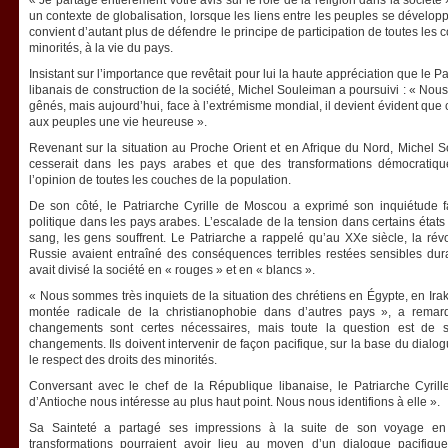
« Je partage entièrement votre avis sur le rôle de la religion dans la société
un contexte de globalisation, lorsque les liens entre les peuples se développ
convient d’autant plus de défendre le principe de participation de toutes les 
minorités, à la vie du pays.
Insistant sur l’importance que revêtait pour lui la haute appréciation que le 
libanais de construction de la société, Michel Souleiman a poursuivi : « Nou
gênés, mais aujourd’hui, face à l’extrémisme mondial, il devient évident que
aux peuples une vie heureuse ».
Revenant sur la situation au Proche Orient et en Afrique du Nord, Michel S
cesserait dans les pays arabes et que des transformations démocratique
l’opinion de toutes les couches de la population.
De son côté, le Patriarche Cyrille de Moscou a exprimé son inquiétude fa
politique dans les pays arabes. L’escalade de la tension dans certains état
sang, les gens souffrent. Le Patriarche a rappelé qu’au XXe siècle, la révo
Russie avaient entraîné des conséquences terribles restées sensibles dura
avait divisé la société en « rouges » et en « blancs ».
« Nous sommes très inquiets de la situation des chrétiens en Égypte, en Ir
montée radicale de la christianophobie dans d’autres pays », a remar
changements sont certes nécessaires, mais toute la question est de 
changements. Ils doivent intervenir de façon pacifique, sur la base du dialo
le respect des droits des minorités.
Conversant avec le chef de la République libanaise, le Patriarche Cyrill
d’Antioche nous intéresse au plus haut point. Nous nous identifions à elle ».
Sa Sainteté a partagé ses impressions à la suite de son voyage en 
transformations pourraient avoir lieu au moyen d’un dialogue pacifiqu