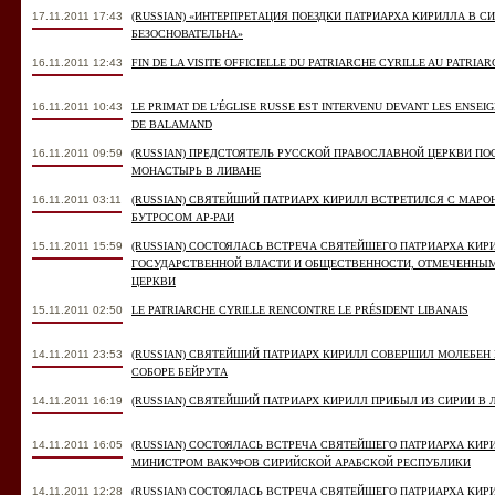
17.11.2011 17:43
(RUSSIAN) «ИНТЕРПРЕТАЦИЯ ПОЕЗДКИ ПАТРИАРХА КИРИЛЛА В 
БЕЗОСНОВАТЕЛЬНА»
16.11.2011 12:43
FIN DE LA VISITE OFFICIELLE DU PATRIARCHE CYRILLE AU PATRIA
16.11.2011 10:43
LE PRIMAT DE L’ÉGLISE RUSSE EST INTERVENU DEVANT LES ENSEIG
DE BALAMAND
16.11.2011 09:59
(RUSSIAN) ПРЕДСТОЯТЕЛЬ РУССКОЙ ПРАВОСЛАВНОЙ ЦЕРКВИ П
МОНАСТЫРЬ В ЛИВАНЕ
16.11.2011 03:11
(RUSSIAN) СВЯТЕЙШИЙ ПАТРИАРХ КИРИЛЛ ВСТРЕТИЛСЯ С МАР
БУТРОСОМ АР-РАИ
15.11.2011 15:59
(RUSSIAN) СОСТОЯЛАСЬ ВСТРЕЧА СВЯТЕЙШЕГО ПАТРИАРХА КИ
ГОСУДАРСТВЕННОЙ ВЛАСТИ И ОБЩЕСТВЕННОСТИ, ОТМЕЧЕННЫ
ЦЕРКВИ
15.11.2011 02:50
LE PATRIARCHE CYRILLE RENCONTRE LE PRÉSIDENT LIBANAIS
14.11.2011 23:53
(RUSSIAN) СВЯТЕЙШИЙ ПАТРИАРХ КИРИЛЛ СОВЕРШИЛ МОЛЕБЕН
СОБОРЕ БЕЙРУТА
14.11.2011 16:19
(RUSSIAN) СВЯТЕЙШИЙ ПАТРИАРХ КИРИЛЛ ПРИБЫЛ ИЗ СИРИИ В 
14.11.2011 16:05
(RUSSIAN) СОСТОЯЛАСЬ ВСТРЕЧА СВЯТЕЙШЕГО ПАТРИАРХА КИ
МИНИСТРОМ ВАКУФОВ СИРИЙСКОЙ АРАБСКОЙ РЕСПУБЛИКИ
14.11.2011 12:28
(RUSSIAN) СОСТОЯЛАСЬ ВСТРЕЧА СВЯТЕЙШЕГО ПАТРИАРХА КИ