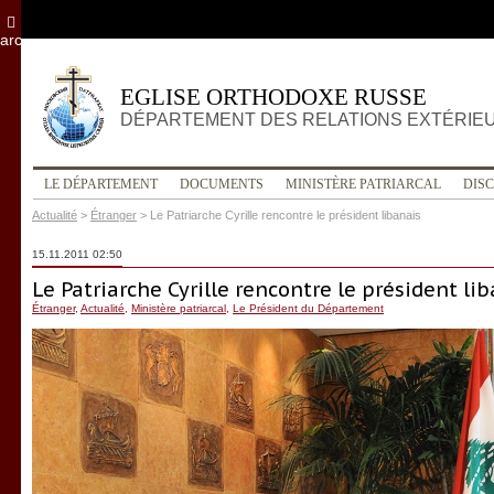
archives
EGLISE ORTHODOXE RUSSE
DÉPARTEMENT DES RELATIONS EXTÉRIE
LE DÉPARTEMENT
DOCUMENTS
MINISTÈRE PATRIARCAL
DIS
Actualité
>
Étranger
>
Le Patriarche Cyrille rencontre le président libanais
15.11.2011 02:50
Le Patriarche Cyrille rencontre le président li
Étranger
,
Actualité
,
Ministère patriarcal
,
Le Président du Département