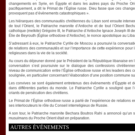
changements en Syrie, en Égypte et dans les autres pays du Proche Orie
pacifiquement, a dit le Primat de l’Église russe. Dieu fasse que ces chan
provoquent pas d’évènements catastrophiques ».
Les hiérarques des communautés chrétiennes du Liban sont ensuite interven
de tout l’Orient, le Patriarche maronite d’Antioche et de tout l’Orient Bec
catholique (melkite) Grégoire III, le Patriarche d’Antioche Ignace Joseph III de
Élie de Beyrouth (Église orthodoxe d’Antioche), le nonce apostolique au Lib
S’adressant à eux, le Patriarche Cyrille de Moscou a poursuivi la conversat
de relations des communautés et sur l’importance de cette expérience pour
religieuses dans la vie de la société.
Au cours du déjeuner donné par le Président de la République libanaise en l’
conversation s’est poursuivie sur le dialogue des confessions chrétienn
niveau de communication entre l’Église orthodoxe russe et les leaders des 
soulignée, en particulier concernant l’élaboration d’une position commune su
Les convives se sont également entretenus des évènements d’Égypte et de 
dans différentes parties du monde. Le Patriarche Cyrille a souligné que l’
criants de persécution des chrétiens.
Le Primat de l’Église orthodoxe russe a parlé de l’expérience de relations e
ses interlocuteurs le rôle du Conseil interreligieux de Russie.
A son tour, le Patriarche maronite Bechara Boutros Rahi a annoncé qu’un s
musulmans du Proche Orient était en préparation.
AUTRES ÉVÉNEMENTS