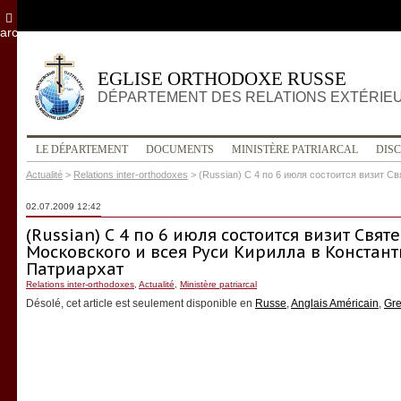
archives
EGLISE ORTHODOXE RUSSE
DÉPARTEMENT DES RELATIONS EXTÉRIE
LE DÉPARTEMENT
DOCUMENTS
MINISTÈRE PATRIARCAL
DIS
Actualité
>
Relations inter-orthodoxes
>
(Russian) С 4 по 6 июля состоится визит 
02.07.2009 12:42
(Russian) С 4 по 6 июля состоится визит Свя
Московского и всея Руси Кирилла в Констан
Патриархат
Relations inter-orthodoxes
,
Actualité
,
Ministère patriarcal
Désolé, cet article est seulement disponible en
Russe
,
Anglais Américain
,
Gr