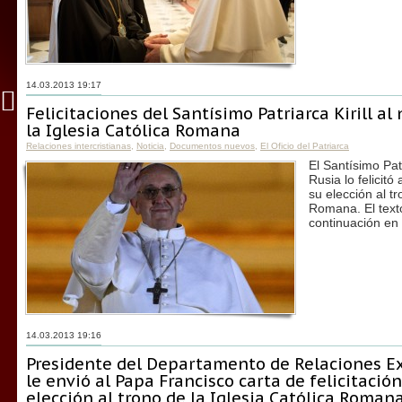
14.03.2013 19:17
Felicitaciones del Santísimo Patriarca Kirill al
la Iglesia Católica Romana
Relaciones intercristianas
,
Noticia
,
Documentos nuevos
,
El Oficio del Patriarca
El Santísimo Pat
Rusia lo felicit
su elección al tr
Romana. El texto
continuación en 
14.03.2013 19:16
Presidente del Departamento de Relaciones Ext
le envió al Papa Francisco carta de felicitació
elección al trono de la Iglesia Católica Roman