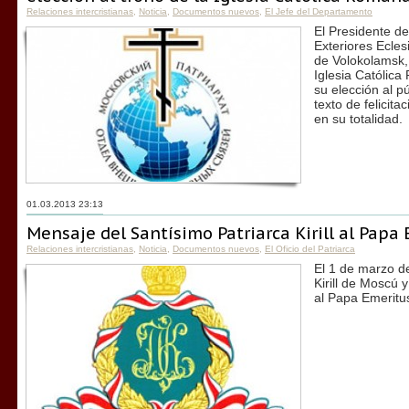
Relaciones intercristianas
,
Noticia
,
Documentos nuevos
,
El Jefe del Departamento
El Presidente d
Exteriores Eclesi
de Volokolamsk, 
Iglesia Católica
su elección al p
texto de felicit
en su totalidad.
01.03.2013 23:13
Mensaje del Santísimo Patriarca Kirill al Papa
Relaciones intercristianas
,
Noticia
,
Documentos nuevos
,
El Oficio del Patriarca
El 1 de marzo de
Kirill de Moscú 
al Papa Emeritu