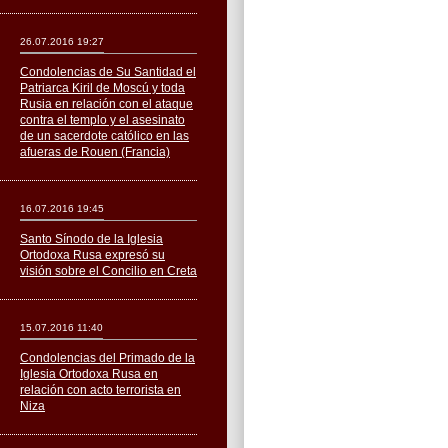
26.07.2016 19:27
Condolencias de Su Santidad el
Patriarca Kiril de Moscú y toda
Rusia en relación con el ataque
contra el templo y el asesinato
de un sacerdote católico en las
afueras de Rouen (Francia)
16.07.2016 19:45
Santo Sínodo de la Iglesia
Ortodoxa Rusa expresó su
visión sobre el Concilio en Creta
15.07.2016 11:40
Condolencias del Primado de la
Iglesia Ortodoxa Rusa en
relación con acto terrorista en
Niza