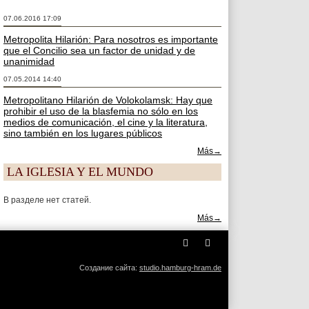
07.06.2016 17:09
Metropolita Hilarión: Para nosotros es importante
que el Concilio sea un factor de unidad y de
unanimidad
07.05.2014 14:40
Metropolitano Hilarión de Volokolamsk: Hay que
prohibir el uso de la blasfemia no sólo en los
medios de comunicación, el cine y la literatura,
sino también en los lugares públicos
Más→
LA IGLESIA Y EL MUNDO
В разделе нет статей.
Más→
Создание сайта:
studio.hamburg-hram.de