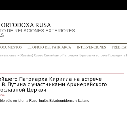
A ORTODOXA RUSA
O DE RELACIONES EXTERIORES
AS
DOCUMENTOS
EL OFICIO DEL PATRIARCA
INTERVENCIONES
PRÉDICA
tervenciones
>
(Russian) Слово Святейшего Патриарха Кирилла на встрече Президента 
тейшего Патриарха Кирилла на встрече
.В. Путина с участниками Архиерейского
вославной Церкви
arca
ble sólo en idioma
Ruso
,
Inglés Estadounidense
y
Italiano