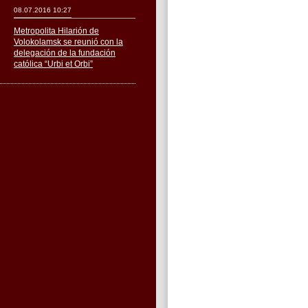
08.07.2016 10:27
Metropolita Hilarión de
Volokolamsk se reunió con la
delegación de la fundación
católica “Urbi et Orbi”