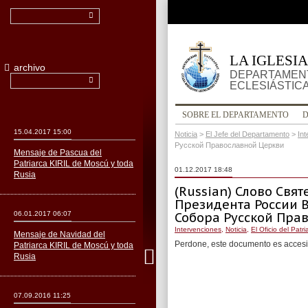
LA IGLESI
archivo
DEPARTAMENT
ECLESIÁSTIC
SOBRE EL DEPARTAMENTO
15.04.2017 15:00
Noticia
>
El Jefe del Departamento
>
In
Русской Православной Церкви
Mensaje de Pascua del
Patriarca KIRIL de Moscú y toda
01.12.2017 18:48
Rusia
(Russian) Слово Свя
Президента России В
06.01.2017 06:07
Собора Русской Пра
Intervenciones
,
Noticia
,
El Oficio del Patri
Mensaje de Navidad del
Perdone, este documento es accesi
Patriarca KIRIL de Moscú y toda
Rusia
07.09.2016 11:25