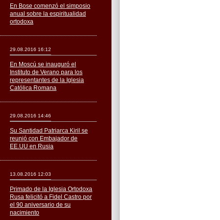
En Bose comenzó el simposio
anual sobre la espiritualidad
ortodoxa
29.08.2016 16:12
En Moscú se inauguró el
Instituto de Verano para los
representantes de la Iglesia
Católica Romana
29.08.2016 14:46
Su Santidad Patriarca Kiril se
reunió con Embajador de
EE.UU en Rusia
13.08.2016 12:03
Primado de la Iglesia Ortodoxa
Rusa felicitó a Fidel Castro por
el 90 aniversario de su
nacimiento