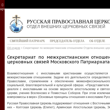
архив
РУССКАЯ ПРАВОСЛАВНАЯ ЦЕРК
ОТДЕЛ ВНЕШНИХ ЦЕРКОВНЫХ СВЯЗЕЙ
СВЯТЕЙШИЙ ПАТРИАРХ
ПРЕДСЕДАТЕЛЬ ОТДЕЛА
ОБ ОТДЕЛЕ
Об отделе
>
Секретариат по межхристианским отношениям Отдела внешних цер
Секретариат по межхристианским отноше
церковных связей Московского Патриархата
Взаимоотношения с инославными христианами осуществляютс
межхристианским отношениям. Задачи его деятельности определяют
Православии, стремлением к обеспечению межконфессиональног
социальной, благотворительной и культурной сферах. «Представители
диалоги с инославными на основе верности апостольскому и свято
Церкви, учению Вселенских и Поместных Соборов. При этом исключаю
компромиссы в вере» (Основные принципы отношения к инославию Русско
Русская Православная Церковь поддерживает отношения с Восточными
них – Коптская Церковь (Египет), Армянская Апостольская Церковь, 