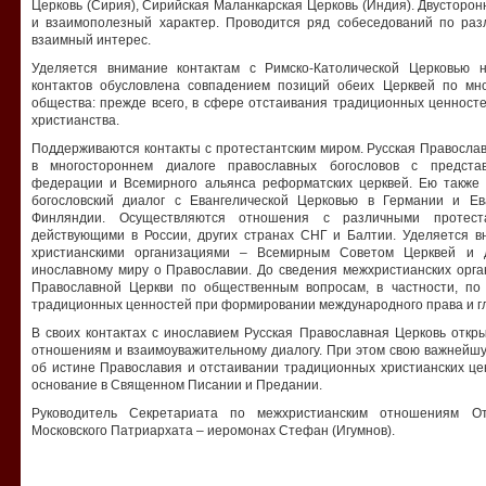
Церковь (Сирия), Сирийская Маланкарская Церковь (Индия). Двусторон
и взаимополезный характер. Проводится ряд собеседований по ра
взаимный интерес.
Уделяется внимание контактам с Римско-Католической Церковью 
контактов обусловлена совпадением позиций обеих Церквей по мн
общества: прежде всего, в сфере отстаивания традиционных ценност
христианства.
Поддерживаются контакты с протестантским миром. Русская Правосла
в многостороннем диалоге православных богословов с предста
федерации и Всемирного альянса реформатских церквей. Ею также 
богословский диалог с Евангелической Церковью в Германии и Ев
Финляндии. Осуществляются отношения с различными протест
действующими в России, других странах СНГ и Балтии. Уделяется 
христианскими организациями – Всемирным Советом Церквей и д
инославному миру о Православии. До сведения межхристианских орга
Православной Церкви по общественным вопросам, в частности, п
традиционных ценностей при формировании международного права и гл
В своих контактах с инославием Русская Православная Церковь откр
отношениям и взаимоуважительному диалогу. При этом свою важнейшу
об истине Православия и отстаивании традиционных христианских ц
основание в Священном Писании и Предании.
Руководитель Секретариата по межхристианским отношениям О
Московского Патриархата – иеромонах Стефан (Игумнов).