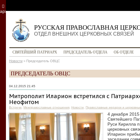
архив
РУССКАЯ ПРАВОСЛАВНАЯ ЦЕРК
ОТДЕЛ ВНЕШНИХ ЦЕРКОВНЫХ СВЯЗЕЙ
СВЯТЕЙШИЙ ПАТРИАРХ
ПРЕДСЕДАТЕЛЬ ОТДЕЛА
ОБ ОТДЕЛЕ
Новости
>
Председатель ОВЦС
ПРЕДСЕДАТЕЛЬ ОВЦС
04.12.2015 21:45
Митрополит Иларион встретился с Патриарх
Неофитом
Встречи
,
Межправославные отношения
,
Новости
,
Православные иерархи и церковны
4 декабря 2015
Святейшего Пат
Руси Кирилла 
церковных свя
Иларион прибы
заседании совм