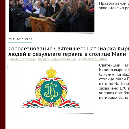
Православной Ц
уклонились в р
22.11.2015 15:08
Соболезнование Святейшего Патриарха Кири
людей в результате теракта в столице Мали
Дальнее зарубежье
,
Новости
,
Новые документы
,
Председатель ОВЦС
Святейший Патр
Кирилл вырази
близким погибш
столице Мали Б
в отеле Radiss
захвачено 170 
человек погибл
погибших было 