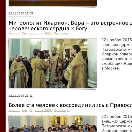
22.11.2015 21:55
Митрополит Иларион: Вера – это встречное
человеческого сердца к Богу
Новости
,
Председатель ОВЦС
,
Проповеди
22 ноября 2015
внешних церков
Патриархата м
Иларион совер
храме в честь 
скорбящих Радо
в Москве.
22.11.2015 21:11
Более ста человек воссоединились с Право
Новости
,
Председатель ОВЦС
,
Проповеди
22 ноября 2015
внешних церков
Патриархата м
Иларион совер