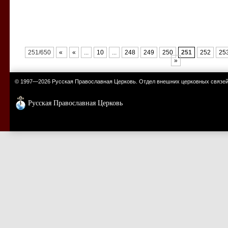
251/650
«
«
...
10
...
248
249
250
251
252
25
»
© 1997—2026 Русская Православная Церковь. Отдел внешних церковных связе
Русская Православная Церковь