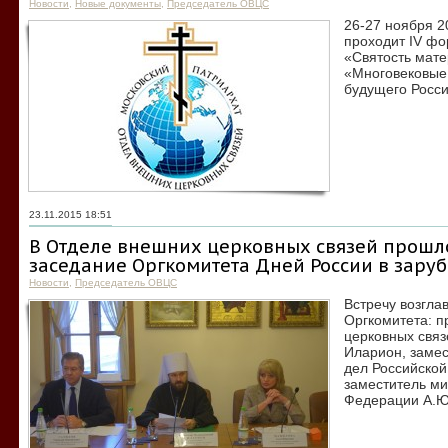
Новости
,
Новые документы
,
Председатель ОВЦС
26-27 ноября 2
проходит IV ф
«Святость мат
«Многовековые
будущего Росси
23.11.2015 18:51
В Отделе внешних церковных связей прошл
заседание Оргкомитета Дней России в зару
Новости
,
Председатель ОВЦС
Встречу возгла
Оргкомитета: 
церковных свя
Иларион, заме
дел Российской
заместитель ми
Федерации А.Ю