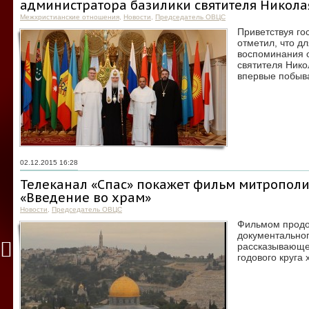
администратора базилики святителя Никола
Межхристианские отношения
,
Новости
,
Председатель ОВЦС
Приветствуя го
отметил, что д
воспоминания 
святителя Нико
впервые побыва
02.12.2015 16:28
Телеканал «Спас» покажет фильм митропол
«Введение во храм»
Новости
,
Председатель ОВЦС
Фильмом продо
документальног
рассказывающе
годового круга