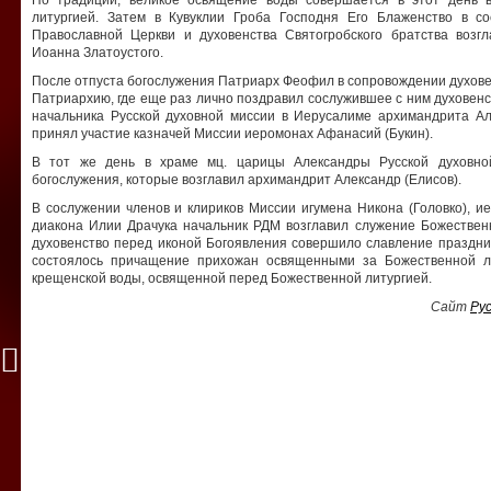
литургией. Затем в Кувуклии Гроба Господня Его Блаженство в с
Православной Церкви и духовенства Святогробского братства возг
Иоанна Златоустого.
После отпуста богослужения Патриарх Феофил в сопровождении духов
Патриархию, где еще раз лично поздравил сослужившее с ним духовенс
начальника Русской духовной миссии в Иерусалиме архимандрита Ал
принял участие казначей Миссии иеромонах Афанасий (Букин).
В тот же день в храме мц. царицы Александры Русской духовно
богослужения, которые возглавил архимандрит Александр (Елисов).
В сослужении членов и клириков Миссии игумена Никона (Головко), 
диакона Илии Драчука начальник РДМ возглавил служение Божественн
духовенство перед иконой Богоявления совершило славление праздни
состоялось причащение прихожан освященными за Божественной л
крещенской воды, освященной перед Божественной литургией.
Сайт
Ру