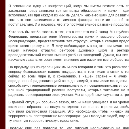
Я вспоминаю одну из конференций, когда мы имели возможность с
заседании присутствовали три министра образования и науки – од
вспоминал, как при каждом из них мы делали какие-то шаги для развити
том, что вне зависимости от личного фактора развитие нашей н
поступательно. И я надеюсь, что это поступательное развитие продолжи
Хотелось бы особо сказать о тех, кто внес в это свой вклад. Мы глубо
Федерации, представителям Министерства науки и высшего образо
Рособрнадзорва, представителям тех структур, которые сегодня пре
приветствия прозвучали. Я хочу поблагодарить всех, кто принимает н
нашей научной отрасли: ректоров духовных школ и ректоров
преподавательский состав высших учебных заведений. Думаю, мы все
насущную задачу, которая имеет значение для развития всего общества
На предыдущих конференциях мы много говорили о том, что развитие
вопросу безопасности нашего государства, в том числе в связи с т
сейчас во всем мире и, к сожалению, в нашей стране – я имею 
определенной радикализацией взглядов людей, в том числе молодежи. 
способствуют определенные религиозные или псевдорелигиозные проп
или иной традиционной религии постулаты, которые таковыми не 
радикальное извращение этого учения. Мы с подобными случаями встре
В данной ситуации особенно важно, чтобы наши учащиеся и на уровн
школьного образования получали адекватные знания о религии, чтобы
или иная религиозная традиция. Это необходимо, чтобы никакой а
террорист или преступник не мог совращать умы молодых людей, внуша
ту или иную террористическую идеологию.
Поэтому еще раз повторю то, что говорил неоднократно на на