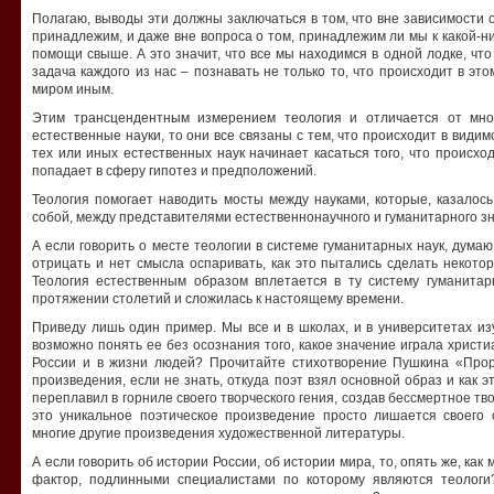
Полагаю, выводы эти должны заключаться в том, что вне зависимости 
принадлежим, и даже вне вопроса о том, принадлежим ли мы к какой-н
помощи свыше. А это значит, что все мы находимся в одной лодке, чт
задача каждого из нас – познавать не только то, что происходит в это
миром иным.
Этим трансцендентным измерением теология и отличается от мно
естественные науки, то они все связаны с тем, что происходит в видим
тех или иных естественных наук начинает касаться того, что происхо
попадает в сферу гипотез и предположений.
Теология помогает наводить мосты между науками, которые, казалос
собой, между представителями естественнонаучного и гуманитарного з
А если говорить о месте теологии в системе гуманитарных наук, дума
отрицать и нет смысла оспаривать, как это пытались сделать некот
Теология естественным образом вплетается в ту систему гуманитар
протяжении столетий и сложилась к настоящему времени.
Приведу лишь один пример. Мы все и в школах, и в университетах из
возможно понять ее без осознания того, какое значение играла христ
России и в жизни людей? Прочитайте стихотворение Пушкина «Прор
произведения, если не знать, откуда поэт взял основной образ и как э
переплавил в горниле своего творческого гения, создав бессмертное тв
это уникальное поэтическое произведение просто лишается своего
многие другие произведения художественной литературы.
А если говорить об истории России, об истории мира, то, опять же, ка
фактор, подлинными специалистами по которому являются теолог