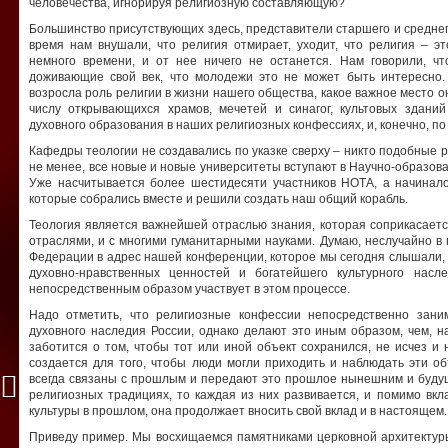
человечества, игнорируя религиозную составляющую?
Большинство присутствующих здесь, представители старшего и среднего
время нам внушали, что религия отмирает, уходит, что религия – 
немного времени, и от нее ничего не останется. Нам говорили, чт
доживающие свой век, что молодежи это не может быть интересно.
возросла роль религии в жизни нашего общества, какое важное место о
числу открывающихся храмов, мечетей и синагог, культовых здани
духовного образования в наших религиозных конфессиях, и, конечно, по
Кафедры теологии не создавались по указке сверху – никто подобные 
не менее, все новые и новые университеты вступают в Научно-образов
Уже насчитывается более шестидесяти участников НОТА, а начиналос
которые собрались вместе и решили создать наш общий корабль.
Теология является важнейшей отраслью знания, которая соприкасает
отраслями, и с многими гуманитарными науками. Думаю, неслучайно в
Федерации в адрес нашей конференции, которое мы сегодня слышали,
духовно-нравственных ценностей и богатейшего культурного насле
непосредственным образом участвует в этом процессе.
Надо отметить, что религиозные конфессии непосредственно зани
духовного наследия России, однако делают это иным образом, чем, 
заботится о том, чтобы тот или иной объект сохранился, не исчез и 
создается для того, чтобы люди могли приходить и наблюдать эти о
всегда связаны с прошлым и передают это прошлое нынешним и будущ
религиозных традициях, то каждая из них развивается, и помимо вкл
культуры в прошлом, она продолжает вносить свой вклад и в настоящем.
Приведу пример. Мы восхищаемся памятниками церковной архитектуры