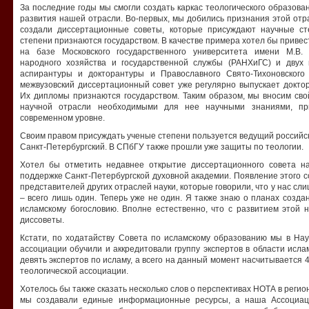
За последние годы мы смогли создать каркас теологического образов
развития нашей отрасли. Во-первых, мы добились признания этой отр
создали диссертационные советы, которые присуждают научные ст
степени признаются государством. В качестве примера хотел бы привес
на базе Московского государственного университета имени М.В.
народного хозяйства и государственной службы (РАНХиГС) и двух
аспирантуры и докторантуры и Православного Свято-Тихоновского 
межвузовский диссертационный совет уже регулярно выпускает доктор
Их дипломы признаются государством. Таким образом, мы вносим сво
научной отрасли необходимыми для нее научными знаниями, пр
современном уровне.
Своим правом присуждать ученые степени пользуется ведущий российск
Санкт-Петербургский. В СПбГУ также прошли уже защиты по теологии.
Хотел бы отметить недавнее открытие диссертационного совета н
поддержке Санкт-Петербургской духовной академии. Появление этого со
представителей других отраслей науки, которые говорили, что у нас с
– всего лишь один. Теперь уже не один. Я также знаю о планах создан
исламскому богословию. Вполне естественно, что с развитием этой 
диссоветы.
Кстати, по ходатайству Совета по исламскому образованию мы в Нау
ассоциации обучили и аккредитовали группу экспертов в области ислам
девять экспертов по исламу, а всего на данный момент насчитывается
теологической ассоциации.
Хотелось бы также сказать несколько слов о перспективах НОТА в регио
мы создавали единые информационные ресурсы, а наша Ассоциац