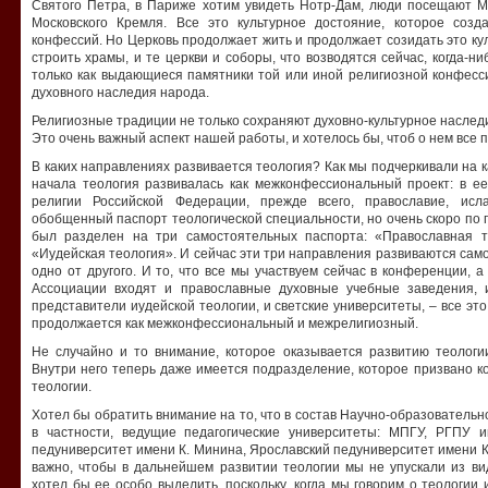
Святого Петра, в Париже хотим увидеть Нотр-Дам, люди посещают М
Московского Кремля. Все это культурное достояние, которое созд
конфессий. Но Церковь продолжает жить и продолжает созидать это к
строить храмы, и те церкви и соборы, что возводятся сейчас, когда-н
только как выдающиеся памятники той или иной религиозной конфессии
духовного наследия народа.
Религиозные традиции не только сохраняют духовно-культурное наследи
Это очень важный аспект нашей работы, и хотелось бы, чтоб о нем все 
В каких направлениях развивается теология? Как мы подчеркивали на 
начала теология развивалась как межконфессиональный проект: в е
религии Российской Федерации, прежде всего, православие, ис
обобщенный паспорт теологической специальности, но очень скоро по
был разделен на три самостоятельных паспорта: «Православная т
«Иудейская теология». И сейчас эти три направления развиваются сам
одно от другого. И то, что все мы участвуем сейчас в конференции, а
Ассоциации входят и православные духовные учебные заведения, 
представители иудейской теологии, и светские университеты, – все это
продолжается как межконфессиональный и межрелигиозный.
Не случайно и то внимание, которое оказывается развитию теолог
Внутри него теперь даже имеется подразделение, которое призвано 
теологии.
Хотел бы обратить внимание на то, что в состав Научно-образовательн
в частности, ведущие педагогические университеты: МПГУ, РГПУ и
педуниверситет имени К. Минина, Ярославский педуниверситет имени К.
важно, чтобы в дальнейшем развитии теологии мы не упускали из ви
хотел бы ее особо выделить, поскольку, когда мы говорим о теологии