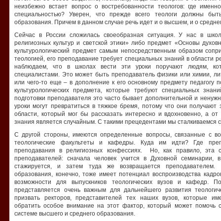
неизбежно встает вопрос о востребованности теологов: где именн
специальностью? Уверен, что прежде всего теологи должны быт
образования. Причем в данном случае речь идет и о высшем, и о средн
Сейчас в России сложилась своеобразная ситуация. У нас в шко
религиозных культур и светской этики» либо предмет «Основы духов
культурологический предмет самым непосредственным образом сопри
теологией, его преподавание требует специальных знаний в области р
наблюдаем, что в школах вести эти уроки поручают людям, к
специалистами. Это может быть преподаватель физики или химии, ли
или чего-то еще – в дополнение к его основному предмету педагогу 
культурологических предмета, которые требуют специальных зна
подготовки преподавателя это часто бывает дополнительной и ненужно
уроки могут превратиться в тяжкое бремя, потому что они получают
области, который мог бы рассказать интересно и вдохновенно, а от
знания является случайным. С такими прецедентами мы сталкиваемся 
С другой стороны, имеются определенные вопросы, связанные с во
теологические факультеты и кафедры. Куда им идти? Где препо
преподавания в религиозных конфессиях. Но, как правило, эта 
преподавателей: сначала человек учится в Духовной семинарии, в
стажируется, и затем туда же возвращается преподавателем. С
образования, конечно, тоже имеет потенциал воспроизводства кадро
возможности для выпускников теологических вузов и кафедр. По
представляется очень важным для дальнейшего развития теологич
призвать ректоров, представителей тех наших вузов, которые им
обратить особое внимание на этот фактор, который может помочь 
системе высшего и среднего образования.