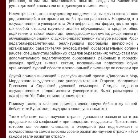
регионах, чтобы мы обменивались опытом, создавали библиотеч
руководителей, оказывали методическую взаимопомощь.
Несмотря на то, что в текущем году пандемия очень сильно сковала на
ряд инноваций, о которых я хотел бы кратко рассказать. Например, о 
государственного университета. Это цифровая платформа, цель которо
как особой отрасли научного знания обучающимся в средних обще
родителям, а также педагогам, преподающим предметы, дисциплины и
обучающимися знаний о духовно-нравственной культуре народов Росс
педагогам-предметникам, реализующим программы внеурочной 
организациях; заместителям руководителей образовательных органи
работе; специалистам районных отделов образования; методистам му
дополнительного педагогического образования, районных и городск
декабря пройдет зимняя сессия, посвященная подготовке обуча
организаций Курской области к региональной олимпиаде по основам пра
Другой пример инноваций – республиканский проект «Диалоги» в Морд
Мордовского государственного университета им. Огарева, Мордовског
Евсевьева и Саранской духовной семинарии. Сегодня видеозап
государственном педагогическом университете была размещена
платформе YouTube, ее можно посмотреть.
Приведу также в качестве примера электронную библиотеку наше
библиотеки Бурятского государственного университета.
Таким образом, наша научная отрасль динамично развивается в ра
представителей конфессий и при поддержке государства. Приветстви
которое мы сегодня слышали, в очередной раз подчеркивает вн
государством на самом высоком уровне развитию научной отрасли «Тео
каждом этапе развития отрасли.