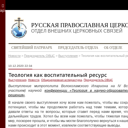
архив
РУССКАЯ ПРАВОСЛАВНАЯ ЦЕРК
ОТДЕЛ ВНЕШНИХ ЦЕРКОВНЫХ СВЯЗЕЙ
СВЯТЕЙШИЙ ПАТРИАРХ
ПРЕДСЕДАТЕЛЬ ОТДЕЛА
ОБ ОТДЕЛЕ
Новости
>
Председатель ОВЦС
>
Выступления
>
Теология как воспитательный р
10.12.2020 22:34
Теология как воспитательный ресурс
Выступления
,
Новости
,
Общецерковная аспирантура
,
Председатель ОВЦС
Выступление митрополита Волоколамского Илариона на
IV
Все
участием) научной
конференции «Теология в научно-образовате
решения»
.
В начале своего выступления хочу всем нам пожелать, чтобы мы сох
потенциал, чтобы мы продолжили работать над теми темами, кото
давали ответы на те вопросы, которые ставит перед нами время, чт
дальнейших трудов. Хотел бы всем нам пожелать, чтобы тяжелая пан
мир, поскорее прошла, и чтобы мы могли благополучно вернуться к нашем
нами происходит в этот момент, извлекли соответствующие выводы.