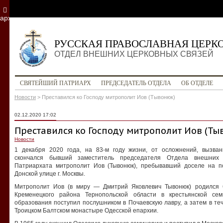
архив
РУССКАЯ ПРАВОСЛАВНАЯ ЦЕРК
ОТДЕЛ ВНЕШНИХ ЦЕРКОВНЫХ СВЯЗЕЙ
СВЯТЕЙШИЙ ПАТРИАРХ
ПРЕДСЕДАТЕЛЬ ОТДЕЛА
ОБ ОТДЕЛЕ
Новости
>
Преставился ко Господу митрополит Иов (Тывонюк)
02.12.2020 17:02
Преставился ко Господу митрополит Иов (Ты
Новости
1 декабря 2020 года, на 83-м году жизни, от осложнений, вызва
скончался бывший заместитель председателя Отдела внешних 
Патриархата митрополит Иов (Тывонюк), пребывавший доселе на 
Донской улице г. Москвы.
Митрополит Иов (в миру — Дмитрий Яковлевич Тывонюк) родился 
Кременецкого района Тернопольской области в крестьянской се
образования поступил послушником в Почаевскую лавру, а затем в те
Троицком Балтском монастыре Одесской епархии.