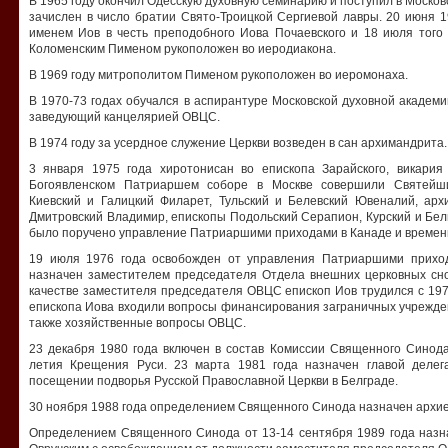
В 1965 году окончил Одесскую духовную семинарию и поступил в Москов
зачислен в число братии Свято-Троицкой Сергиевой лавры. 20 июня 
именем Иов в честь преподобного Иова Почаевского и 18 июля того
Коломенским Пименом рукоположен во иеродиакона.
В 1969 году митрополитом Пименом рукоположен во иеромонаха.
В 1970-73 годах обучался в аспирантуре Московской духовной академи
заведующий канцелярией ОВЦС.
В 1974 году за усердное служение Церкви возведен в сан архимандрита.
3 января 1975 года хиротонисан во епископа Зарайского, викария
Богоявленском Патриаршем соборе в Москве совершили Святейш
Киевский и Галицкий Филарет, Тульский и Белевский Ювеналий, ар
Дмитровский Владимир, епископы Подольский Серапион, Курский и Бел
было поручено управление Патриаршими приходами в Канаде и времен
19 июля 1976 года освобожден от управления Патриаршими прихо
назначен заместителем председателя Отдела внешних церковных сн
качестве заместителя председателя ОВЦС епископ Иов трудился с 197
епископа Иова входили вопросы финансирования заграничных учрежде
также хозяйственные вопросы ОВЦС.
23 декабря 1980 года включен в состав Комиссии Священного Синода
летия Крещения Руси. 23 марта 1981 года назначен главой делег
посещении подворья Русской Православной Церкви в Белграде.
30 ноября 1988 года определением Священного Синода назначен архие
Определением Священного Синода от 13-14 сентября 1989 года наз