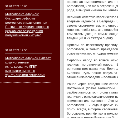
православном понимании, или о 
богословия, или же о встрече и д
31.01.2021 13:06
рода, а выбрал именно вышеназн
Митрополит Иларион:
Всем нам известно классическое 
благодаря реформе
впервые изданное в Белграде). 
церковного управления при
своему скромному выступлению з
Патриархе Кирилле процесс
конечно, чтобы сделать подробны
церковного возрождения
тем чтобы дать, в самых общих
получил новый импульс
тенденций и их сжатую оценку.
Притом, по известному правилу
богословов, а только преждепоч
31.01.2021 12:55
современностью я подразумеваю 
Митрополит Иларион считает
Сербский народ во всяком отно
кощунственным
границы, пограничный народ. В
использование ЛГБТ-
регионов под названием
Военна
символики вместе с
Киевская Русь позже получил
христианскими символами
отношению к соседям – полякам и
Ранее через сегодняшние сербс
Восточным (позже Ромейским, 
сербов явилось то, что они ста
граничил с римокатолическими на
совместно или смешанно. Это мн
богословия – иногда в форме си
почти всегда, в форме столкнов
богословие, причём как в полож
находимся между Востоком и Запа