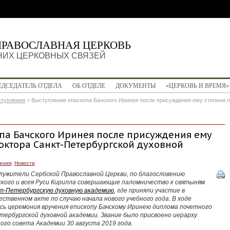
ПРАВОСЛАВНАЯ ЦЕРКОВЬ
НИХ ЦЕРКОВНЫХ СВЯЗЕЙ
ЕДСЕДАТЕЛЬ ОТДЕЛА
ОБ ОТДЕЛЕ
ДОКУМЕНТЫ
«ЦЕРКОВЬ И ВРЕМЯ»
тупления
>
Выступление епископа Бачского Иринея после присуждения ему степени п
па Бачского Иринея после присуждения ему
октора Санкт-Петербургской духовной
ения
,
Новости
служители Сербской Православной Церкви, по благословению
ого и всея Руси Кирилла совершающие паломничество к святыням
т-Петербургскую духовную академию
, где приняли участие в
ственном акте по случаю начала нового учебного года.
В ходе
ь церемония вручения епископу Бачскому Иринею диплома почетного
тербургской духовной академии. Звание было присвоено иерарху
ого совета Академии 30 августа 2019 года.