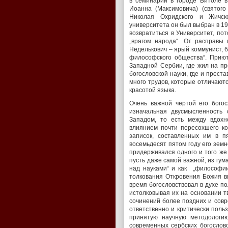
в семинарии в городе Битоле 
Иоанна (Максимовича) (святого
Николая Охридского и Жичско
университета он был выбран в 19
возвратиться в Университет, по
„врагом народа“. От расправы 
Неделькович – ярый коммунист, 
философского общества“. Прию
Западной Сербии, где жил на пр
богословской науки, где и прест
много трудов, которые отличаютс
красотой языка.
Очень важной чертой его богос
изначальная двусмысленность 
Западом, то есть между вдохн
влиянием почти пересохшего ко
записок, составленных им в п
восемьдесят пятом году его земн
придерживался одного и того же 
пусть даже самой важной, из гум
над науками“ и как „философии 
толкования Откровения Божия в
время богословствовал в духе 
истолковывая их на основании т
сочинений более поздних и совре
ответственно и критически поль
принятую научную методологи
современных сербских богослов