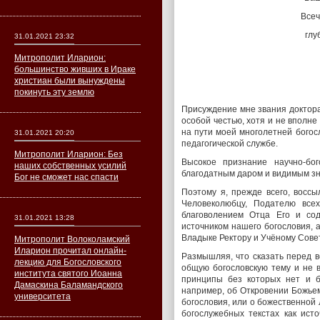
Всеч
глу
31.01.2021 23:32
Митрополит Иларион:
большинство живших в Ираке
христиан были вынуждены
покинуть эту землю
Присуждение мне звания доктора
особой честью, хотя и не вполне
на пути моей многолетней богос
31.01.2021 20:20
педагогической службе.
Митрополит Иларион: Без
Высокое признание научно-бо
наших собственных усилий
благодатным даром и видимым зн
Бог не сможет нас спасти
Поэтому я, прежде всего, восс
Человеколюбцу, Подателю все
благоволением Отца Его и со
31.01.2021 13:28
источником нашего богословия, 
Владыке Ректору и Учёному Сове
Митрополит Волоколамский
Иларион прочитал онлайн-
Размышляя, что сказать перед в
лекцию для Богословского
общую богословскую тему и не 
института святого Иоанна
принципы без которых нет и б
Дамаскина Баламандского
например, об Откровении Божье
университета
богословия, или о божественной 
богослужебных текстах как ист