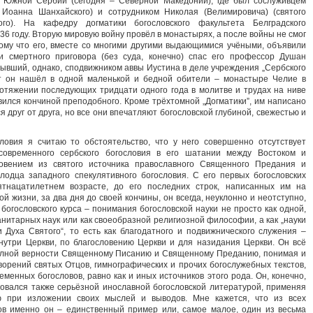
в Южной Сербии (сегодня – Северной Македонии), где был сослуживцем
 Иоанна Шанхайского) и сотрудником Николая (Велимировича) (святого
го). На кафедру догматики богословского факультета Белградского
36 году. Вторую мировую войну провёл в монастырях, а после войны не смог
тому что его, вместе со многими другими выдающимися учёными, объявили
и смертного приговора (без суда, конечно) спас его профессор Душан
бывший, однако, сподвижником аввы Иустина в деле учреждения „Сербского
т он нашёл в одной маленькой и бедной обители – монастыре Челие в
отяжении последующих тридцати одного года в молитве и трудах на ниве
авился кончиной преподобного. Кроме трёхтомной „Догматики”, им написано
я друг от друга, но все они впечатляют богословской глубиной, свежестью и
ловия я считаю то обстоятельство, что у него совершенно отсутствует
современного сербского богословия в его шатании между Востоком и
овением из святого источника православного Священного Предания и
лодца западного спекулятивного богословия. С его первых богословских
ятнацатилетнем возрасте, до его последних строк, написанных им на
ой жизни, за два дня до своей кончины, он всегда, неуклонно и неотступно,
богословского курса – понимания богословской науки не просто как одной,
анитарных наук или как своеобразной религиозной философии, а как „науки
Духа Святого“, то есть как благодатного и подвижнического служения –
нутри Церкви, по благословению Церкви и для назидания Церкви. Он всё
полной верности Священному Писанию и Священному Преданию, понимая и
ворений святых Отцов, гимнографических и прочих богослужебных текстов,
менных богословов, равно как и иных источников этого рода. Он, конечно,
зовался также серьёзной инославной богословской литературой, применяя
ю при изложении своих мыслей и выводов. Мне кажется, что из всех
ов именно он – единственный пример или, самое малое, один из весьма