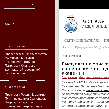
РУССКАЯ 
архив
ОТДЕЛ ВНЕШ
СВЯТЕЙШИЙ ПАТРИАРХ
ПР
01.02.2021 21:07
Новости
>
Председатель ОВЦС
>
Выс
Председатель Правительства
02.09.2019 13:39
РФ Михаил Мишустин
поздравил Святейшего
Выступление еписко
Патриарха Кирилла с
степени почётного д
двенадцатой годовщиной
академии
интронизации
Выступления
,
Межправославные отнош
1 сентября 2019 года священно
Святейшего Патриарха Московск
01.02.2021 21:02
Русского севера,
посетили Санк
Божественной литургии и торже
Президент России Владимир
торжественного акта состоялас
Путин поздравил Святейшего
доктора honoris causa Санкт-Пе
Патриарха Кирилла с
Сербской Церкви решением Учен
годовщиной интронизации