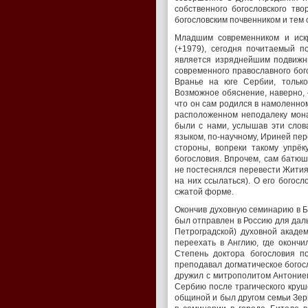
собственного богословского тво
богословским почвенником и тем 
Младшим современником и иск
(+1979), сегодня почитаемый 
является изряднейшим подвижни
современного православного бого
Вранье на юге Сербии, только
Возможное обяснение, наверно, 
что он сам родился в намоленном
расположенном неподалеку мона
были с нами, услышав эти слова
языком, по-научному, Ириней пере
стороны, вопреки такому упрёк
богословия. Впрочем, сам батюш
не постeснялся перевести Жития 
на них ссылаться). О его богос
сжатой форме.
Окончив духовную семинарию в Б
был отправлен в Россию для даль
Петроградской) духовной акаде
переехать в Англию, где окончи
Степень доктора богословия п
преподавал догматическое богосл
дружил с митрополитом Антонием
Сербию после трагического круш
общиной и был другом семьи Зер