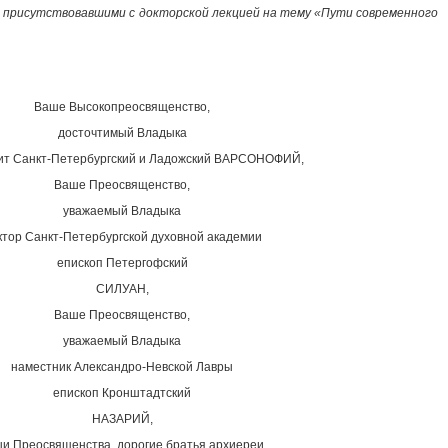
 присутствовавшими с докторской лекцией на тему «Пути современного
Ваше Высокопреосвященство,
досточтимый Владыка
ит Санкт-Петербургский и Ладожский ВАРСОНОФИЙ,
Ваше Преосвященство,
уважаемый Владыка
ктор Санкт-Петербургской духовной академии
епископ Петергофский
СИЛУАН,
Ваше Преосвященство,
уважаемый Владыка
наместник Александро-Невской Лавры
епископ Кронштадтский
НАЗАРИЙ,
и Преосвященства, дорогие братья архиереи,