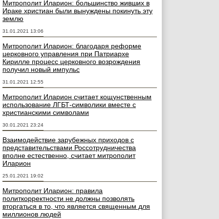
Митрополит Иларион: большинство живших в
Ираке христиан были вынуждены покинуть эту
землю
31.01.2021 13:06
Митрополит Иларион: благодаря реформе
церковного управления при Патриархе
Кирилле процесс церковного возрождения
получил новый импульс
31.01.2021 12:55
Митрополит Иларион считает кощунственным
использование ЛГБТ-символики вместе с
христианскими символами
30.01.2021 23:24
Взаимодействие зарубежных приходов с
представительствами Россотрудничества
вполне естественно, считает митрополит
Иларион
25.01.2021 19:02
Митрополит Иларион: правила
политкорректности не должны позволять
вторгаться в то, что является священным для
миллионов людей