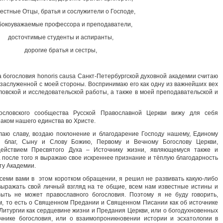
естные Отцы, братья и сослужители о Господе,
бокоуважаемые профессора и преподаватели,
досточтимые студенты и аспиранты,
дорогие братья и сестры,
 богословия honoris causa Санкт-Петербургской духовной академии считаю
 заслуженной с моей стороны. Воспринимаю его как одну из важнейших вех
ловской и исследовательской работы, а также в моей преподавательской и
гословского сообщества Русской Православной Церкви вижу для себя
аком нашего единства во Христе.
ылаю славу, воздаю поклонение и благодарение Господу нашему, Единому
х благ, Сыну и Слову Божию, Первому и Вечному Богослову Церкви,
действием Пресвятого Духа – Источнику жизни, являющемуся также и
а после того я выражаю свое искреннее признание и тёплую благодарность
ту Академии.
семи вами в этом коротком обращении, я решил не развивать какую-либо
выражать свой личный взгляд на те общие, всем нам известные истины и
ыть не может православного богословия. Поэтому я не буду говорить,
м, то есть о Священном Предании и Священном Писании как об источнике
Литургии как сердцевине жизни и Предания Церкви, или о богодухновенных
очнике богословия, или о взаимопроникновении истории и эсхатологии в