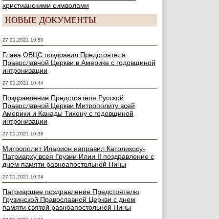
христианскими символами
НОВЫЕ ДОКУМЕНТЫ
27.01.2021 10:50
Глава ОВЦС поздравил Предстоятеля
Православной Церкви в Америке с годовщиной
интронизации
27.01.2021 10:44
Поздравление Предстоятеля Русской
Православной Церкви Митрополиту всей
Америки и Канады Тихону с годовщиной
интронизации
27.01.2021 10:36
Митрополит Иларион направил Католикосу-
Патриарху всея Грузии Илии II поздравление с
днем памяти равноапостольной Нины
27.01.2021 10:24
Патриаршее поздравление Предстоятелю
Грузинской Православной Церкви с днем
памяти святой равноапостольной Нины