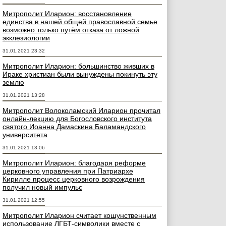
Митрополит Иларион: восстановление
единства в нашей общей православной семье
возможно только путём отказа от ложной
экклезиологии
31.01.2021 23:32
Митрополит Иларион: большинство живших в
Ираке христиан были вынуждены покинуть эту
землю
31.01.2021 13:28
Митрополит Волоколамский Иларион прочитал
онлайн-лекцию для Богословского института
святого Иоанна Дамаскина Баламандского
университета
31.01.2021 13:06
Митрополит Иларион: благодаря реформе
церковного управления при Патриархе
Кирилле процесс церковного возрождения
получил новый импульс
31.01.2021 12:55
Митрополит Иларион считает кощунственным
использование ЛГБТ-символики вместе с