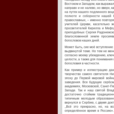
Востоком и Западом, как выражал
направо и не налево, но вверх, 
на путях нашего подлинного воц
полноте и соборности нашей 
православных, – именно повторя
учителей Церкви, касательно 
просветителей Кирилла и Мефод
преподобных Сергия Радонежско
благословенной земле просия
богословов наших дней.
Может быть, сие моё вступление
выдвинутой теме. Но тем не мен
согласно моему убеждению, ключо
целости, а также для понимания 
богословия в частности.
Как пример и иллюстрацию данн
творчество самого святителя Ни
эпоху до Первой мировой войны
заведения. Все будущие сербск
академиях, Московской, Санкт-Пе
Западе. Так и наш святой Влад
достаточно стойким традицион
типичным молодым образованн
вернулся в Сербию, с двумя док
,,Всё это прекрасно, но, на 
определённое время в Россию».