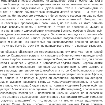
 отправился в первом десятилетии двадцатого века в Россию, где жил и
х, но б
о
льшую часть своего времени посвятил паломничеству – посещал
бщаясь как с подвижниками и духовниками, так и с богомольцами из
И вот, в Сербию действительно вернулся другой человек – на этот раз
монах. Но процесс его духовного и богословского созревания еще не был
прославился на весь церковный и интеллигентский Белград как
и блестящий проповедник Слова Божия, но его книги из этого раннего
льную осведомленность и эрудицию, а также на постоянный диалог с
и с религиями и философскими системами Востока, особенно Индии, всё-
ты духом святоотеческого наследия. Он, конечно, никогда не позволял себе
учения или какого-то наноса расплывчатых полусинкретических идей и
воего мышления, как некоторые его несправедливо обвиняли, однако в
что лучше было бы, если б он не написал всего того, что написал в юности.
енней духовной жизни и его богословствовании случился уже после Первой
пископом Охридским и встретился с исконным благочестием и неподдельной
Южной Сербии, нынешней же Северной Македонии. Кроме того, он в своей
Битолы, общался и дружил с богословами-подвижниками, иеромонахами
ня уже канонизированным преподобным современным Отцом Церкви, и
им в последствии епископом Шанхайским, а потом Сан-Францисским, тоже
 чудотворцем. В это же время он начинает регулярно посещать Афон и,
ся, заново и по-новому, в духовной обстановке афонских монастырей,
Тогда он духовно привязался к отцу Силуану, русскому подвижнику на Афоне;
ым в мире, кто старца Силуана почитал святым угодником Божьим ещё при
ществует богословски полноценный Николай (Велимирович), прославивший
равославную вселенную и повлиявший, больше многих, на инославный
, что он, автор около десяти тысяч страниц в двенадцати больших томах, не
 „научным аппаратом“, но что, несмотря на это, он писал вдохновенно,
 святых Отцов Церкви, глубоко, с удивляющим знанием. Он на примере