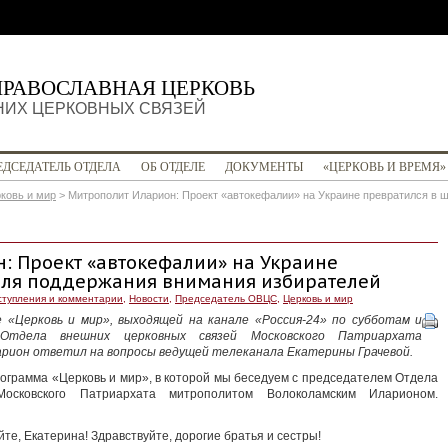
ПРАВОСЛАВНАЯ ЦЕРКОВЬ
НИХ ЦЕРКОВНЫХ СВЯЗЕЙ
ЕДСЕДАТЕЛЬ ОТДЕЛА
ОБ ОТДЕЛЕ
ДОКУМЕНТЫ
«ЦЕРКОВЬ И ВРЕМЯ»
ковь и мир
>
Митрополит Иларион: Проект «автокефалии» на Украине превратился в 
: Проект «автокефалии» на Украине
для поддержания внимания избирателей
тупления и комментарии
,
Новости
,
Председатель ОВЦС
,
Церковь и мир
е «Церковь и мир», выходящей на канале «Россия-24» по субботам и
ь Отдела внешних церковных связей Московского Патриархата
рион ответил на вопросы ведущей телеканала Екатерины Грачевой.
рограмма «Церковь и мир», в которой мы беседуем с председателем Отдела
осковского Патриархата митрополитом Волоколамским Иларионом.
те, Екатерина! Здравствуйте, дорогие братья и сестры!