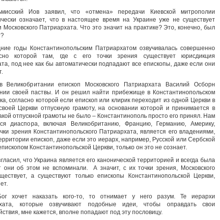
мисский Иов заявил, что «отмена» передачи Киевской митрополии
чески означает, что в настоящее время на Украине уже не существует
Московского Патриархата. Что это значит на практике? Это, конечно, был
т?
ние годы Константинопольским Патриархатом озвучивалась совершенно
асно которой там, где с его точки зрения существует юрисдикция
та, под нее как бы автоматически подпадают все епископы, даже если они
.
в Великобритании епископ Московского Патриархата Василий Осборн
нии своей паствы. И он решил найти прибежище в Константинопольском
а, согласно которой если епископ или клирик переходит из одной Церкви в
своей Церкви отпускную грамоту, на основании которой и принимается в
какой отпускной грамоты не было – Константинополь просто его принял. Нам
вся диаспора, включая Великобританию, Францию, Германию, Америку,
чки зрения Константинопольского Патриархата, является его владениями,
рритории епископ, даже если это иерарх, например, Русской или Сербской
епископом Константинопольской Церкви, только он это не сознает.
ласил, что Украина является его канонической территорией и всегда была
 они об этом не вспоминали. А значит, с их точки зрения, Московского
ществует, а существуют только епископы Константинопольской Церкви,
ет.
Бог хочет наказать кого-то, то отнимает у него разум. Те иерархи
рхата, которые озвучивают подобные идеи, чтобы оправдать свои
ствия, мне кажется, вполне попадают под эту пословицу.