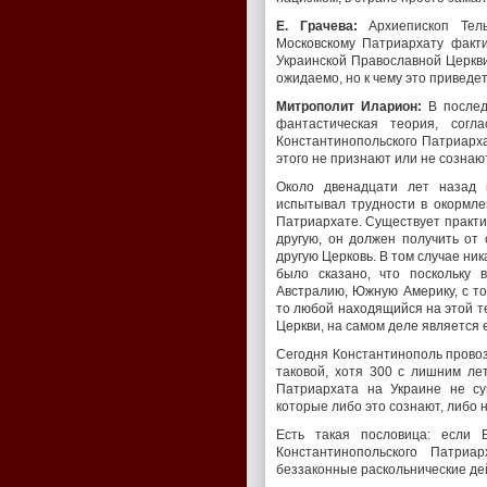
Е. Грачева:
Архиепископ Тель
Московскому Патриархату факти
Украинской Православной Церкви 
ожидаемо, но к чему это приведе
Митрополит Иларион:
В послед
фантастическая теория, согл
Константинопольского Патриарха
этого не признают или не сознают
Около двенадцати лет назад 
испытывал трудности в окормле
Патриархате. Существует практик
другую, он должен получить от 
другую Церковь. В том случае ни
было сказано, что поскольку 
Австралию, Южную Америку, с то
то любой находящийся на этой те
Церкви, на самом деле является 
Сегодня Константинополь провозг
таковой, хотя 300 с лишним лет
Патриархата на Украине не су
которые либо это сознают, либо н
Есть такая пословица: если 
Константинопольского Патриа
беззаконные раскольнические дей