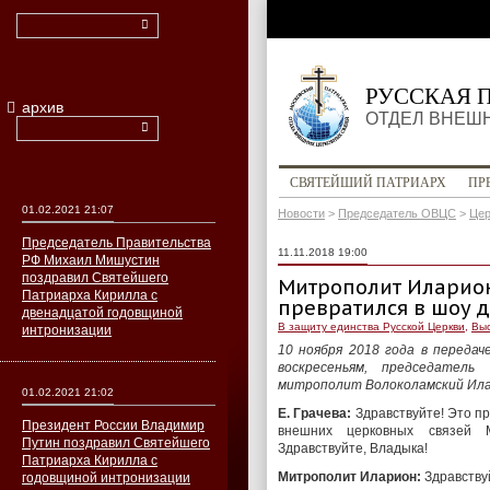
РУССКАЯ 
архив
ОТДЕЛ ВНЕШ
СВЯТЕЙШИЙ ПАТРИАРХ
ПР
01.02.2021 21:07
Новости
>
Председатель ОВЦС
>
Цер
Председатель Правительства
11.11.2018 19:00
РФ Михаил Мишустин
поздравил Святейшего
Митрополит Иларион
Патриарха Кирилла с
превратился в шоу 
двенадцатой годовщиной
В защиту единства Русской Церкви
,
Выс
интронизации
10 ноября 2018 года в передач
воскресеньям, председател
митрополит Волоколамский Ила
01.02.2021 21:02
Е. Грачева:
Здравствуйте! Это п
Президент России Владимир
внешних церковных связей М
Путин поздравил Святейшего
Здравствуйте, Владыка!
Патриарха Кирилла с
Митрополит Иларион:
Здравствуй
годовщиной интронизации