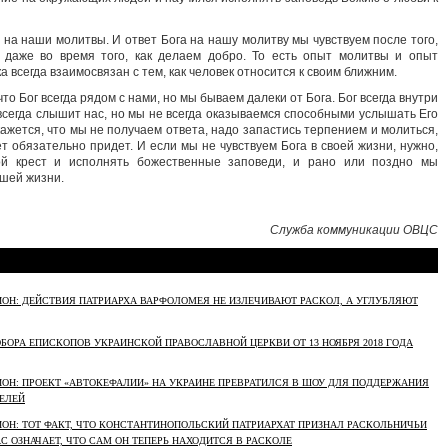
 на наши молитвы. И ответ Бога на нашу молитву мы чувствуем после того,
 даже во время того, как делаем добро. То есть опыт молитвы и опыт
а всегда взаимосвязан с тем, как человек относится к своим ближним.
то Бог всегда рядом с нами, но мы бываем далеки от Бога. Бог всегда внутри
 всегда слышит нас, но мы не всегда оказываемся способными услышать Его
кажется, что мы не получаем ответа, надо запастись терпением и молиться,
т обязательно придет. И если мы не чувствуем Бога в своей жизни, нужно,
ой крест и исполнять божественные заповеди, и рано или поздно мы
ашей жизни.
Служба коммуникации ОВЦС
ОН: ДЕЙСТВИЯ ПАТРИАРХА ВАРФОЛОМЕЯ НЕ ИЗЛЕЧИВАЮТ РАСКОЛ, А УГЛУБЛЯЮТ
БОРА ЕПИСКОПОВ УКРАИНСКОЙ ПРАВОСЛАВНОЙ ЦЕРКВИ ОТ 13 НОЯБРЯ 2018 ГОДА
ОН: ПРОЕКТ «АВТОКЕФАЛИИ» НА УКРАИНЕ ПРЕВРАТИЛСЯ В ШОУ ДЛЯ ПОДДЕРЖАНИЯ
ЕЛЕЙ
ОН: ТОТ ФАКТ, ЧТО КОНСТАНТИНОПОЛЬСКИЙ ПАТРИАРХАТ ПРИЗНАЛ РАСКОЛЬНИЧЬИ
С ОЗНАЧАЕТ, ЧТО САМ ОН ТЕПЕРЬ НАХОДИТСЯ В РАСКОЛЕ