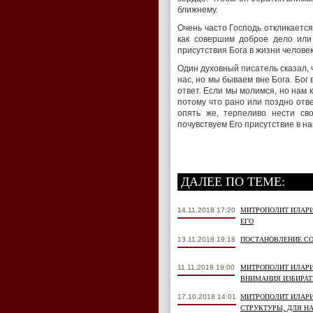
ближнему.
Очень часто Господь откликается
как совершим доброе дело или
присутствия Бога в жизни человек
Один духовный писатель сказал, ч
нас, но мы бываем вне Бога. Бог
ответ. Если мы молимся, но нам 
потому что рано или поздно отве
опять же, терпеливо нести св
почувствуем Его присутствие в н
ДАЛЕЕ ПО ТЕМЕ:
14.11.2018 17:20
МИТРОПОЛИТ ИЛАРИ
ЕГО
13.11.2018 19:18
ПОСТАНОВЛЕНИЕ СО
11.11.2018 19:00
МИТРОПОЛИТ ИЛАРИ
ВНИМАНИЯ ИЗБИРАТ
17.10.2018 14:01
МИТРОПОЛИТ ИЛАРИ
СТРУКТУРЫ, ДЛЯ НА