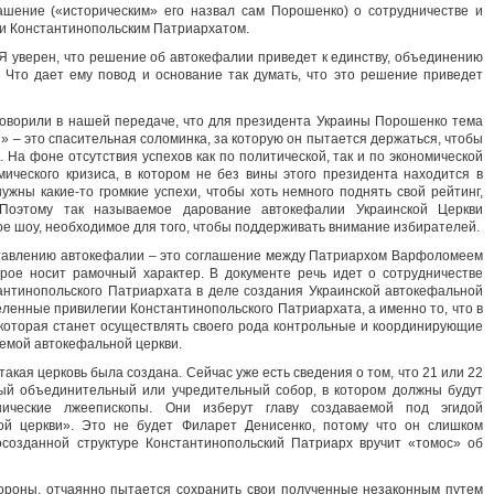
ашение («историческим» его назвал сам Порошенко) о сотрудничестве и
и Константинопольским Патриархатом.
 уверен, что решение об автокефалии приведет к единству, объединению
 Что дает ему повод и основание так думать, что это решение приведет
ворили в нашей передаче, что для президента Украины Порошенко тема
 – это спасительная соломинка, за которую он пытается держаться, чтобы
к. На фоне отсутствия успехов как по политической, так и по экономической
мического кризиса, в котором не без вины этого президента находится в
ужны какие-то громкие успехи, чтобы хоть немного поднять свой рейтинг,
 Поэтому так называемое дарование автокефалии Украинской Церкви
ое шоу, необходимое для того, чтобы поддерживать внимание избирателей.
ставлению автокефалии – это соглашение между Патриархом Варфоломеем
рое носит рамочный характер. В документе речь идет о сотрудничестве
тантинопольского Патриархата в деле создания Украинской автокефальной
ленные привилегии Константинопольского Патриархата, а именно то, что в
, которая станет осуществлять своего рода контрольные и координирующие
емой автокефальной церкви.
такая церковь была создана. Сейчас уже есть сведения о том, что 21 или 22
ый объединительный или учредительный собор, в котором должны будут
нические лжеепископы. Они изберут главу создаваемой под эгидой
ой церкви». Это не будет Филарет Денисенко, потому что он слишком
осозданной структуре Константинопольский Патриарх вручит «томос» об
тороны, отчаянно пытается сохранить свои полученные незаконным путем