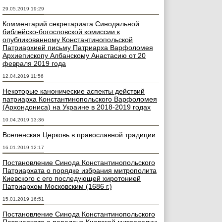
29.05.2019 19:29
Комментарий секретариата Синодальной
библейско-богословской комиссии к
опубликованному Константинопольской
Патриархией письму Патриарха Варфоломея
Архиепископу Албанскому Анастасию от 20
февраля 2019 года
12.04.2019 11:56
Некоторые канонические аспекты действий
патриарха Константинопольского Варфоломея
(Архондониса) на Украине в 2018-2019 годах
10.04.2019 13:36
Вселенская Церковь в православной традиции
16.01.2019 12:17
Постановление Синода Константинопольского
Патриархата о порядке избрания митрополита
Киевского с его последующей хиротонией
Патриархом Московским (1686 г.)
15.01.2019 16:51
Постановление Синода Константинопольского