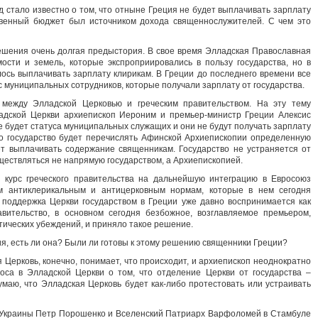
 стало известно о том, что отныне Греция не будет выплачивать зарплату
твенный бюджет был источником дохода священнослужителей. С чем это
ешения очень долгая предыстория. В свое время Элладская Православная
сти и земель, которые экспроприировались в пользу государства, но в
лось выплачивать зарплату клирикам. В Греции до последнего времени все
 муниципальных сотрудников, которые получали зарплату от государства.
 между Элладской Церковью и греческим правительством. На эту тему
адской Церкви архиепископ Иероним и премьер-министр Греции Алексис
 будет статуса муниципальных служащих и они не будут получать зарплату
ко государство будет перечислять Афинской Архиепископии определенную
ет выплачивать содержание священникам. Государство не устраняется от
ществляться не напрямую государством, а Архиепископией.
 курс греческого правительства на дальнейшую интеграцию в Евросоюз
м антиклерикальным и антицерковным нормам, которые в нем сегодня
 поддержка Церкви государством в Греции уже давно воспринимается как
авительство, в основном сегодня безбожное, возглавляемое премьером,
тических убеждений, и приняло такое решение.
я, есть ли она? Были ли готовы к этому решению священники Греции?
 Церковь, конечно, понимает, что происходит, и архиепископ неоднократно
лоса в Элладской Церкви о том, что отделение Церкви от государства –
маю, что Элладская Церковь будет как-либо протестовать или устраивать
Украины Петр Порошенко и Вселенский Патриарх Варфоломей в Стамбуле