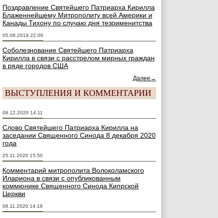
Поздравление Святейшего Патриарха Кирилла
Блаженнейшему Митрополиту всей Америки и
Канады Тихону по случаю дня тезоименитства
05.08.2019 22:00
Соболезнование Святейшего Патриарха
Кирилла в связи с расстрелом мирных граждан
в ряде городов США
Далее→
ВЫСТУПЛЕНИЯ И КОММЕНТАРИИ
08.12.2020 14:11
Слово Святейшего Патриарха Кирилла на
заседании Священного Синода 8 декабря 2020
года
25.11.2020 15:50
Комментарий митрополита Волоколамского
Илариона в связи с опубликованным
коммюнике Священного Синода Кипрской
Церкви
08.11.2020 14:16