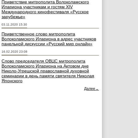
Приветствие митрополита Волоколамского
Илариона участникам и гостям ХIV
Международного кинофестиваля «Русское
зарубежье»
03.11.2020 15:30
Приветственное слово митрополита
Волоколамского Илариона в адрес участников
панельной дискуссии «Русский мир онлайн»
16.02.2020 23:08
Слово председателя ОВЦС митрополита
Волоколамского Илариона на Актовом дне
Николо-Угрешской православной духовной
семинарии в день памяти святителя Николая
Японского
Далее→