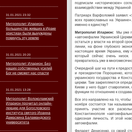
подписали «историческое» согл
взаимодействии между Украиной 
31.01.2021 23:32
Патриарх Варфоломей заявил: «Я
всех православных на Украине».
Митрополит Иларион:
именно к единству?
большинство живших в Ираке
Митрополит Иларион:
Мы уже го
христиан были вынуждены
«автокефалии Украинской Церкви»
покинуть эту землю
остаться у власти на второй сро
линии, на фоне глубокого эконо
настоящее время Украина, ему н
31.01.2021 20:20
который сейчас очень низок.
превратилось уже в многомесячн
Митрополит Иларион: Без
наших собственных усилий
Очередной шаг на пути к предо
Бог не сможет нас спасти
и президентом Порошенко, кото
украинского государства и Конс
церкви. Там закрепляются опреде
Киеве у него будет ставропигия
31.01.2021 13:28
функции по отношению к создава
Митрополит Волоколамский
Все это направлено на то, чтобы 
Иларион прочитал онлайн-
ноября состоится так называем
лекцию для Богословского
принять участие все расколь
института святого Иоанна
Константинополя «автокефальн
Дамаскина Баламандского
одиозная личность. И этой нов
университета
автокефалии.
Филарет Денисенко, со своей с