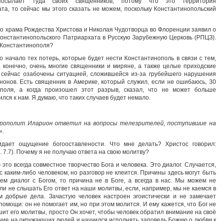
осылает туда своих священников, потому что это территория
та, то сейчас мы этого сказать не можем, поскольку Константинопольский
о храма Рождества Христова и Николая Чудотворца во Флоренции заявил о
онстантинопольского Патриархата в Русскую Зарубежную Церковь (РПЦЗ).
 Константинополя?
о начало тех потерь, которые будет нести Константинополь в связи с тем,
И, конечно, очень многие священники и миряне, а также целые приходские
сейчас озабочены ситуацией, сложившейся из-за грубейшего нарушения
онов. Есть священник в Америке, который служил, если не ошибаюсь, 30
поля, а когда произошел этот разрыв, сказал, что не может больше
лся к нам. Я думаю, что таких случаев будет немало.
трополит Иларион ответил на вопросы телезрителей, поступившие на
».
дает ощущение богооставлености. Что мне делать? Христос говорил:
 7.7). Почему я не получаю ответа на свою молитву?
это всегда совместное творчество Бога и человека. Это диалог. Случается,
 с каким-либо человеком, но разговор не клеится. Причины здесь могут быть
ем диалог с Богом, то причина не в Боге, а всегда в нас. Мы можем не
ли не слышать Его ответ на наши молитвы, если, например, мы не каемся в
 добрые дела. Зачастую человек настроен эгоистически и не замечает
помощи: он не помогает им, но при этом молится. И ему кажется, что Бог не
ит его молитвы, просто Он хочет, чтобы человек обратил внимание на своё
ние на окружающих людей и научился исполнять заповедь Божию о любви к