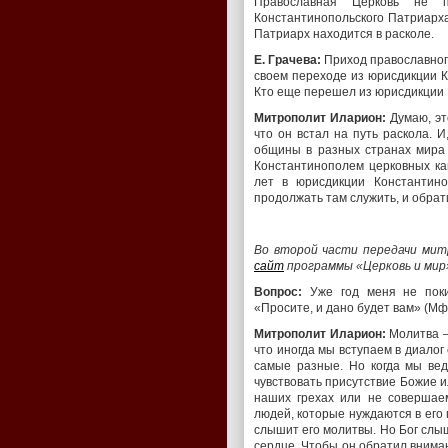
Православная Церковь не п
Константинопольского Патриарха
Патриарх находится в расколе.
Е. Грачева:
Приход православног
своем переходе из юрисдикции К
Кто еще перешел из юрисдикции
Митрополит Иларион:
Думаю, эт
что он встал на путь раскола. 
общины в разных странах мира 
Константинополем церковных кан
лет в юрисдикции Константино
продолжать там служить, и обрати
Во второй части передачи ми
сайт
программы «Церковь и мир
Вопрос:
Уже год меня не поки
«Просите, и дано будет вам» (Мф.
Митрополит Иларион:
Молитва – 
что иногда мы вступаем в диалог
самые разные. Но когда мы вед
чувствовать присутствие Божие и
наших грехах или не совершаем
людей, которые нуждаются в его 
слышит его молитвы. Но Бог слыш
сердце. Чтобы он обратил внима