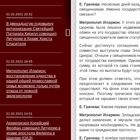
Е. Грачева:
Несколько дней назад
священникам. Именно государс
связано?
01.02.2021 20:52
Митрополит Иларион:
У этого р
В двенадцатую годовщину
Церковь была лишена недвижимо
интронизации Святейший
обмен на это государство обяза
Патриарх Кирилл совершил
священнослужители имели статус
Литургию в Храме Христа
Спасителя
Сейчас достигнуто соглашение
совместно выступили глава Элл
Ципрас. Отныне у священников не
от государства напрямую. Одна
01.02.2021 19:45
сумму, из которой та сама стан
этой темы, но выплаты будут осу
Митрополит Иларион:
восстановление единства в
При этом должен отметить, что
нашей общей православной
предполагает и следование те
семье возможно только путём
существуют. На фоне этих норм
отказа от ложной
нонсенс. Поэтому греческое пр
экклезиологии
который не скрывает своих атеис
Е. Грачева:
Какова первая реакци
01.02.2021 14:01
Митрополит Иларион:
Элладская
делал заявления, и звучали го
Архиепископ Корейский
назревшая необходимость. Не ду
Феофан совершил Литургию в
какие-то гражданские протесты.
храме апостола Филиппа в
Шардже (ОАЭ)
Е. Грачева:
3 ноября президент 