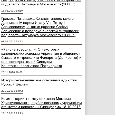
Патриархата о передаче Киевской митрополии
под власть Патриарха Московского (1686 г.)
15.01.2019 15:50
Грамота Патриарха Константинопольского
Дионисия IV царям Ивану V и Петру I
Алексеевичам, а также царевне Софье
Алексеевне о передаче Киевской митрополии
под власть Патриарха Московского (1686 г.)
03.01.2019 14:23
«Каноны говорят…». О некоторых
канонических аспектах «принятия в общение»
бывшего митрополита Филарета (Денисенко) и
его последователей Синодом
Константинопольского Патриархата
28.11.2018 19:00
Историко-канонические основания единства
Русской Церкви
23.10.2018 15:42
Комментарии к тексту епископа Макария
Христупольского, опубликованному украинским
агентством новостей «Укринформ» 18.10.2018
23.10.2018 15:23