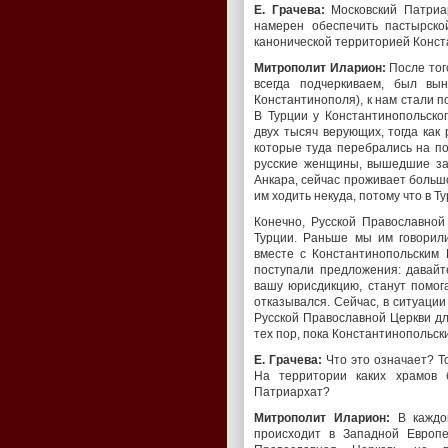
Е. Грачева:
Московский Патриар
намерен обеспечить пастырско
канонической территорией Конст
Митрополит Иларион:
После тог
всегда подчеркиваем, был вы
Константинополя), к нам стали п
В Турции у Константинопольско
двух тысяч верующих, тогда как 
которые туда перебрались на по
русские женщины, вышедшие зам
Анкара, сейчас проживает большо
им ходить некуда, потому что в 
Конечно, Русской Православно
Турции. Раньше мы им говорил
вместе с Константинопольским
поступали предложения: давайт
вашу юрисдикцию, станут помог
отказывался. Сейчас, в ситуации
Русской Православной Церкви дл
тех пор, пока Константинопольск
Е. Грачева:
Что это означает? То
На территории каких храмов 
Патриархат?
Митрополит Иларион:
В каждом
происходит в Западной Европе