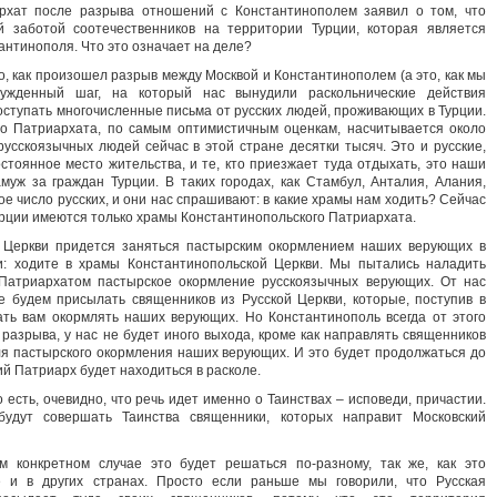
хат после разрыва отношений с Константинополем заявил о том, что
й заботой соотечественников на территории Турции, которая является
антинополя. Что это означает на деле?
о, как произошел разрыв между Москвой и Константинополем (а это, как мы
нужденный шаг, на который нас вынудили раскольнические действия
оступать многочисленные письма от русских людей, проживающих в Турции.
го Патриархата, по самым оптимистичным оценкам, насчитывается около
русскоязычных людей сейчас в этой стране десятки тысяч. Это и русские,
стоянное место жительства, и те, кто приезжает туда отдыхать, это наши
уж за граждан Турции. В таких городах, как Стамбул, Анталия, Алания,
е число русских, и они нас спрашивают: в какие храмы нам ходить? Сейчас
Турции имеются только храмы Константинопольского Патриархата.
й Церкви придется заняться пастырским окормлением наших верующих в
и: ходите в храмы Константинопольской Церкви. Мы пытались наладить
 Патриархатом пастырское окормление русскоязычных верующих. От нас
е будем присылать священников из Русской Церкви, которые, поступив в
ать вам окормлять наших верующих. Но Константинополь всегда от этого
 разрыва, у нас не будет иного выхода, кроме как направлять священников
я пастырского окормления наших верующих. И это будет продолжаться до
ий Патриарх будет находиться в расколе.
 есть, очевидно, что речь идет именно о Таинствах – исповеди, причастии.
будут совершать Таинства священники, которых направит Московский
 конкретном случае это будет решаться по-разному, так же, как это
 и в других странах. Просто если раньше мы говорили, что Русская