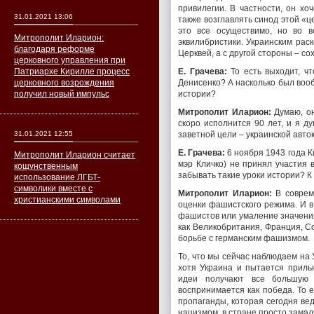
привилегии. В частности, он хо
31.01.2021 13:06
также возглавлять синод этой «ц
это все осуществимо, но во 
Митрополит Иларион:
эквилибристики. Украинским рас
благодаря реформе
Церквей, а с другой стороны – со
церковного управления при
Патриархе Кирилле процесс
Е. Грачева:
То есть выходит, ч
церковного возрождения
Денисенко? А насколько был вооб
получил новый импульс
истории?
Митрополит Иларион:
Думаю, он
скоро исполнится 90 лет, и я д
31.01.2021 12:55
заветной цели – украинской авт
Е. Грачева:
6 ноября 1943 года Ки
Митрополит Иларион считает
мэр Кличко) не принял участия 
кощунственным
забывать такие уроки истории? К
использование ЛГБТ-
символики вместе с
Митрополит Иларион:
В соврем
христианскими символами
оценки фашистского режима. И в
фашистов или умаление значения 
как Великобритания, Франция, С
борьбе с германским фашизмом.
То, что мы сейчас наблюдаем на 
хотя Украина и пытается приль
идеи получают все большую 
воспринимается как победа. То е
пропаганды, которая сегодня ве
нацизмом, в стране просто замал