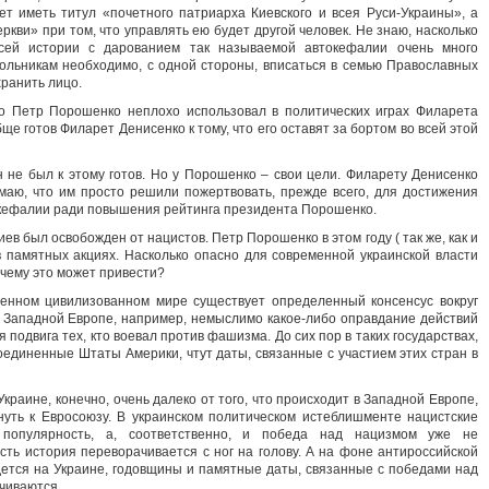
чет иметь титул «почетного патриарха Киевского и всея Руси-Украины», а
еркви» при том, что управлять ею будет другой человек. Не знаю, насколько
всей истории с дарованием так называемой автокефалии очень много
кольникам необходимо, с одной стороны, вписаться в семью Православных
хранить лицо.
то Петр Порошенко неплохо использовал в политических играх Филарета
ще готов Филарет Денисенко к тому, что его оставят за бортом во всей этой
 не был к этому готов. Но у Порошенко – свои цели. Филарету Денисенко
умаю, что им просто решили пожертвовать, прежде всего, для достижения
окефалии ради повышения рейтинга президента Порошенко.
ев был освобожден от нацистов. Петр Порошенко в этом году ( так же, как и
в памятных акциях. Насколько опасно для современной украинской власти
 чему это может привести?
енном цивилизованном мире существует определенный консенсус вокруг
 Западной Европе, например, немыслимо какое-либо оправдание действий
подвига тех, кто воевал против фашизма. До сих пор в таких государствах,
оединенные Штаты Америки, чтут даты, связанные с участием этих стран в
Украине, конечно, очень далеко от того, что происходит в Западной Европе,
нуть к Евросоюзу. В украинском политическом истеблишменте нацистские
популярность, а, соответственно, и победа над нацизмом уже не
сть история переворачивается с ног на голову. А на фоне антироссийской
дется на Украине, годовщины и памятные даты, связанные с победами над
чиваются.