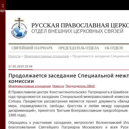
архив
РУССКАЯ ПРАВОСЛАВНАЯ ЦЕРК
ОТДЕЛ ВНЕШНИХ ЦЕРКОВНЫХ СВЯЗЕЙ
СВЯТЕЙШИЙ ПАТРИАРХ
ПРЕДСЕДАТЕЛЬ ОТДЕЛА
ОБ ОТДЕЛЕ
Новости
>
Межправославные отношения
>
Продолжается заседание Специально
17.02.2015 22:04
Продолжается заседание Специальной меж
комиссии
Межправославные отношения
,
Новости
,
Председатель ОВЦС
В Православном центре Константинопольского Патриархата в Шамбези
года продолжается заседание Специальной межправославной комиссии
Собора. Предметом рассмотрения является проект документа «Вкла
мира, справедливости, свободы, братства и любви между народа
дискриминаций», принятого Третьим Всеправославным предсоборным 
1986 года).
Обращаясь к участникам заседания, митрополит Волоколамский И
благопожелания Святейшего Патриарха Московского и всея Рус