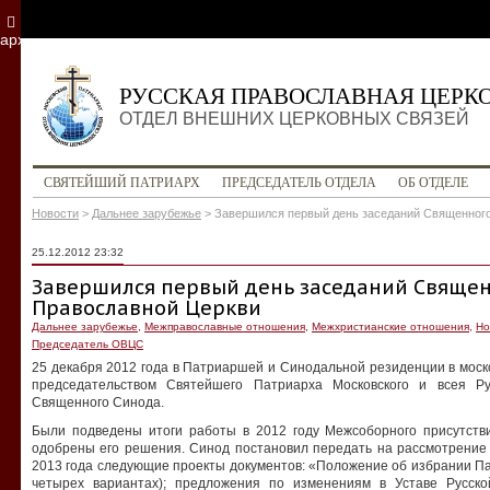
архив
РУССКАЯ ПРАВОСЛАВНАЯ ЦЕРК
ОТДЕЛ ВНЕШНИХ ЦЕРКОВНЫХ СВЯЗЕЙ
СВЯТЕЙШИЙ ПАТРИАРХ
ПРЕДСЕДАТЕЛЬ ОТДЕЛА
ОБ ОТДЕЛЕ
Новости
>
Дальнее зарубежье
>
Завершился первый день заседаний Священного
25.12.2012 23:32
Завершился первый день заседаний Священ
Православной Церкви
Дальнее зарубежье
,
Межправославные отношения
,
Межхристианские отношения
,
Но
Председатель ОВЦС
25 декабря 2012 года в Патриаршей и Синодальной резиденции в мос
председательством Святейшего Патриарха Московского и всея Р
Священного Синода.
Были подведены итоги работы в 2012 году Межсоборного присутств
одобрены его решения. Синод постановил передать на рассмотрение
2013 года следующие проекты документов: «Положение об избрании Пат
четырех вариантах); предложения по изменениям в Уставе Русск