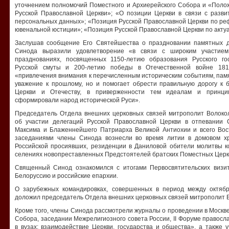
уточнением полномочий Поместного и Архиерейского Собора и «Поло
Русской Православной Церкви»; «О позиции Церкви в связи с разви
персональных данных»; «Позиция Русской Православной Церкви по ре
ювенальной юстиции»; «Позиция Русской Православной Церкви по акту
Заслушав сообщение Его Святейшества о праздновании памятных д
Синода выразили удовлетворение «в связи с широким участием
празднованиях, посвященных 1150-летию образования Русского го
Русской смуты и 200-летию победы в Отечественной войне 181
«привлечения внимания к перечисленным историческим событиям, памя
уважение к прошлому, но и помогает обрести правильную дорогу к 
Церкви и Отечеству, в приверженности тем идеалам и принци
сформировали народ исторической Руси».
Председатель Отдела внешних церковных связей митрополит Волок
об участии делегаций Русской Православной Церкви в отпевании 
Максима и Блаженнейшего Патриарха Великой Антиохии и всего Вос
заседаниями члены Синода вознесли во время литии в домовом х
Российской просиявших, резиденции в Даниловой обители молитвы к
селениях новопреставленных Предстоятелей братских Поместных Церк
Священный Синод ознакомился с итогами Первосвятительских визит
Белоруссию и российские епархии.
О зарубежных командировках, совершенных в период между октябр
доложил председатель Отдела внешних церковных связей митрополит 
Кроме того, члены Синода рассмотрели журналы о проведении в Москве
Собора, заседании Межрелигиозного совета России, II Форуме правос
в вузах: взаимодействие Церкви, государства и общества», а также 