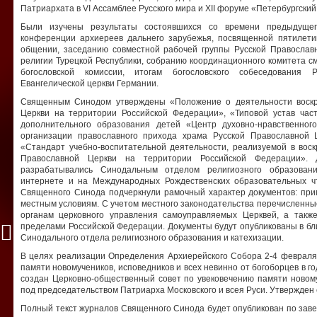
Патриархата в VI Ассамблее Русского мира и XII форуме «Петербургский
Были изучены результаты состоявшихся со времени предыдуще
конференции архиереев дальнего зарубежья, посвященной пятилети
общении, заседанию совместной рабочей группы Русской Православ
религии Турецкой Республики, собранию координационного комитета 
богословской комиссии, итогам богословского собеседования
Евангелической церкви Германии.
Священным Синодом утверждены «Положение о деятельности воскр
Церкви на территории Российской Федерации», «Типовой устав час
дополнительного образования детей «Центр духовно-нравственног
организации православного прихода храма Русской Православной Ц
«Стандарт учебно-воспитательной деятельности, реализуемой в воск
Православной Церкви на территории Российской Федерации».
разрабатывались Синодальным отделом религиозного образовани
интернете и на Международных Рождественских образовательных ч
Священного Синода подчеркнули рамочный характер документов: при
местным условиям. С учетом местного законодательства перечисленны
органам церковного управления самоуправляемых Церквей, а так
пределами Российской Федерации. Документы будут опубликованы в б
Синодального отдела религиозного образования и катехизации.
В целях реализации Определения Архиерейского Собора 2-4 февраля
памяти новомучеников, исповедников и всех невинно от богоборцев в 
создан Церковно-общественный совет по увековечению памяти новому
под председательством Патриарха Московского и всея Руси. Утвержден с
Полный текст журналов Священного Синода будет опубликован по зав