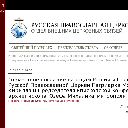
архив
РУССКАЯ ПРАВОСЛАВНАЯ ЦЕРК
ОТДЕЛ ВНЕШНИХ ЦЕРКОВНЫХ СВЯЗЕЙ
СВЯТЕЙШИЙ ПАТРИАРХ
ПРЕДСЕДАТЕЛЬ ОТДЕЛА
ОБ ОТДЕЛЕ
Новости
>
Патриаршее служение
>
Совместное послание народам России и Поль
Председателя Епископской Конференции Польши архиепископа Юзефа Михалик
17.08.2012 16:05
Совместное послание народам России и Пол
Русской Православной Церкви Патриарха Мо
Кирилла и Председателя Епископской Кон
архиепископа Юзефа Михалика, митрополи
Новости
,
Новые документы
,
Патриаршее служение
Бог 
н