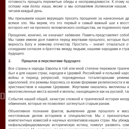
готовность прощать пережитые обиды и несправедливости. К этому н
остави нам долги наша, якоже и мы оставляем должником нашим
,
читаем каждый день.
Мы призываем наших верующих просить прощения за нанесенные дру
всякое зло. Мы верим, что это первый и самый важный шаг к восс
которого нет ни прочного человеческого сообщества, ни подлинного пр
Прощение, конечно, не означает забвение. Память представляет собо
Мы также имеем долг памяти перед жертвами прошлого, которые был
верность Богу и земному отечеству. Простить – значит отказаться о
созидании согласия и братства между людьми, нашими народами и стра
будущего.
2. Прошлое в перспективе будущего
Все страны и народы Европы в той или иной степени пережили трагич
был и для наших стран, народов и Церквей. Российский и польский на
войны и период репрессий, порожденных тоталитарными режимам
идеологией, эти режимы боролись со всеми формами религиозности и в
христианством и нашими Церквами. Жертвами оказались миллионы 
многочисленные места казней и могилы, находящиеся как на русской, так
События нашей общей, зачастую сложной и трагической истории иног
обвинения, которые не позволяют затянуться старым ранам.
Объективное познание фактов, выявление драм прошлого и масш
неотложным делом историков и специалистов. Мы с признательн
компетентных комиссий и научных коллективов наших стран. Мы убежде
нефальсифицированную историческую истину, помогут развеять сом