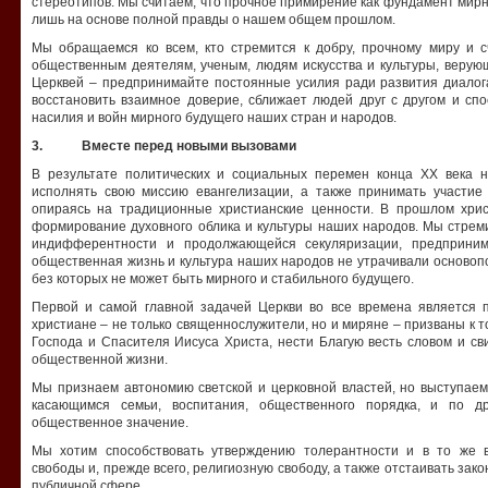
стереотипов. Мы считаем, что прочное примирение как фундамент мирн
лишь на основе полной правды о нашем общем прошлом.
Мы обращаемся ко всем, кто стремится к добру, прочному миру и с
общественным деятелям, ученым, людям искусства и культуры, веру
Церквей – предпринимайте постоянные усилия ради развития диалога
восстановить взаимное доверие, сближает людей друг с другом и сп
насилия и войн мирного будущего наших стран и народов.
3. Вместе перед новыми вызовами
В результате политических и социальных перемен конца ХХ века 
исполнять свою миссию евангелизации, а также принимать участие
опираясь на традиционные христианские ценности. В прошлом хрис
формирование духовного облика и культуры наших народов. Мы стреми
индифферентности и продолжающейся секуляризации, предприним
общественная жизнь и культура наших народов не утрачивали осново
без которых не может быть мирного и стабильного будущего.
Первой и самой главной задачей Церкви во все времена является 
христиане – не только священнослужители, но и миряне – призваны к 
Господа и Спасителя Иисуса Христа, нести Благую весть словом и св
общественной жизни.
Мы признаем автономию светской и церковной властей, но выступаем
касающимся семьи, воспитания, общественного порядка, и по д
общественное значение.
Мы хотим способствовать утверждению толерантности и в то же
свободы и, прежде всего, религиозную свободу, а также отстаивать зак
публичной сфере.