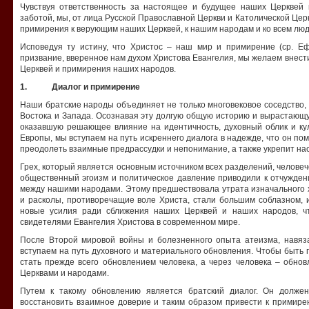
Чувствуя ответственность за настоящее и будущее наших Церквей
заботой, мы, от лица Русской Православной Церкви и Католической Це
примирения к верующим наших Церквей, к нашим народам и ко всем люд
Исповедуя ту истину, что Христос – наш мир и примирение (ср. Еф 
призвание, вверенное нам духом Христова Евангелия, мы желаем внест
Церквей и примирения наших народов.
1. Диалог и примирение
Наши братские народы объединяет не только многовековое соседство, 
Востока и Запада. Осознавая эту долгую общую историю и вырастающ
оказавшую решающее влияние на идентичность, духовный облик и кул
Европы, мы вступаем на путь искреннего диалога в надежде, что он п
преодолеть взаимные предрассудки и непонимание, а также укрепит на
Грех, который является основным источником всех разделений, челове
общественный эгоизм и политическое давление приводили к отчужден
между нашими народами. Этому предшествовала утрата изначального 
и расколы, противоречащие воле Христа, стали большим соблазном,
новые усилия ради сближения наших Церквей и наших народов, ч
свидетелями Евангелия Христова в современном мире.
После Второй мировой войны и болезненного опыта атеизма, навяз
вступаем на путь духовного и материального обновления. Чтобы быть
стать прежде всего обновлением человека, а через человека – обн
Церквами и народами.
Путем к такому обновлению является братский диалог. Он должен
восстановить взаимное доверие и таким образом привести к примир