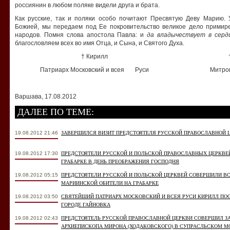
росcиянин в любом поляке видели друга и брата.
Как русские, так и поляки особо почитают Пресвятую Деву Марию.
Божией, мы передаем под Ее покровительство великое дело примир
народов. Помня слова апостола Павла: и
да владычествует в серд
благословляем всех во имя Отца, и Сына, и Святого Духа.
† Кирилл
Патриарх Московский и всея Руси
Митро
Варшава, 17.08.2012
ДАЛЕЕ ПО ТЕМЕ:
19.08.2012 21:46
ЗАВЕРШИЛСЯ ВИЗИТ ПРЕДСТОЯТЕЛЯ РУССКОЙ ПРАВОСЛАВНОЙ 
19.08.2012 17:30
ПРЕДСТОЯТЕЛИ РУССКОЙ И ПОЛЬСКОЙ ПРАВОСЛАВНЫХ ЦЕРКВЕ
ГРАБАРКЕ В ДЕНЬ ПРЕОБРАЖЕНИЯ ГОСПОДНЯ
19.08.2012 05:15
ПРЕДСТОЯТЕЛИ РУССКОЙ И ПОЛЬСКОЙ ЦЕРКВЕЙ СОВЕРШИЛИ В
МАРИИНСКОЙ ОБИТЕЛИ НА ГРАБАРКЕ
19.08.2012 03:50
СВЯТЕЙШИЙ ПАТРИАРХ МОСКОВСКИЙ И ВСЕЯ РУСИ КИРИЛЛ ПО
ГОРОДЕ ГАЙНОВКА
19.08.2012 02:43
ПРЕДСТОЯТЕЛЬ РУССКОЙ ПРАВОСЛАВНОЙ ЦЕРКВИ СОВЕРШИЛ 
АРХИЕПИСКОПА МИРОНА (ХОДАКОВСКОГО) В СУПРАСЛЬСКОМ 