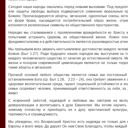
Сегодня наши народы оказались перед новыми вызовами. Под предлог
или защиты свободы выбора подвергаются сомнению моральные пр
Божиих. Пропагандируются аборты, эвтаназия, однополые союзы, кот
из форм брака, насаждается потребительский образ жизни, отр
изгоняются религиозные символы из общественного пространства.
Нередко мы сталкиваемся с проявлениями враждебности ко Христу, к
попытками устранить Церковь из общественной жизни. Ложно пон
фундаментализма и в действительности является разновидностью атеи
Мы призываем всех уважать неотъемлемое достоинство каждого челов
Божию
(Быт 1:27). Ради будущего наших народов мы выступаем за т
каждого человеческого существа от зачатия до естественной смерти. М
жизни и позором современной цивилизации являются не только терр
также аборты и эвтаназия.
Прочной основой любого общества является семья как постоянны
установлением Бога (ср. Быт 1:28, 2:23 – 24), она требует уважения и
здоровая воспитательная среда, гарант социальной устойчивости и з
семье созревает человек, принимающий ответственность за себя, за 
живет.
С искренней заботой, надеждой и любовью мы смотрим на молод
деморализации и воспитывать в духе Евангелия. Мы хотим научить 
земному отечеству и приобщить ее к духу христианской культуры
терпимость и справедливость.
Мы убеждены, что Воскресший Христос есть надежда не только для 
Европы и всего мира. Да дарует Он нам Свою Благодать, чтобы каждый