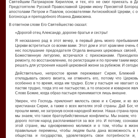
Святейшим Патриархом Кириллом, и тех, кто не смог приехать в Д
Предстоятелю Русской Православной Церкви икону Пресвятой Богор
апостолами Петром и Павлом, основателями Антиохийской Церкви, с 
Богоносца и преподобного Иоанна Дамаскина.
В ответном слове Его Святейшество сказал:
«Дорогой отец Александр, дорогие братья и сестры!
Я несказанно рад в этот вечер, в первый день моего пребывани
Церкви встретиться со всеми вами. Этот дом и этот храм мне очень б
нес послушание председателя Отдела внешних церковных связей, 
Божественную литургию, встречался с прихожанами. Приходил
ремонту, по восстановлению, по регистрации и по прочим таким ми
решать для устроения нашей церковной жизни за рубежом. И сегодня
Действительно, непростое время переживает Сирия, Ближний
откладывать своего визита, ни отменять его, потому что Церков
особенно в то время, когда им трудно. Если у пастыря не хватает с
пастве трудно, тогда это не пастырство, а то опасное и коварное явл
Слово Божие, когда образ пастыря принимается лишь внешне.
Уверен, что Господь приклонит милость свою и к Сирии, и ко вс
христианах Сирии, а также о всех жителях этой страны. Дай Бог, 
прошли мимо, не затронув основ народной жизни. Наша страна прош
мы знаем, что такое братоубийственные конфликты. Мы знаем, что 
дорого потом народ расплачивается за все это. И потому, сознав
этой стране, мы одновременно молимся и о том, чтобы в жизн
правильные перемены, чтобы людям была дана возможность в б
общества и государства, удовлетворять свои потребности и, 