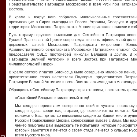
Представительство Патриарха Московского и всея Руси при Патриарх
Востока.
В храме и вокруг него собрались многочисленные соотечестве
проживающие в Сирии выходцы из России, Украины, Беларуси и друг
территорию Московского Патриархата. Многие прихожане привели с соб
Путь к храму верующие выложили для Святейшего Патриарха лепес
Русской Православной Церкви сопровождали члены официальной делег
церковных связей Московского Патриархата митрополит Волок
Административного секретариата Московской Патриархии епископ Со
председателя ОВЦС протоиерей Николай Балашов и другие. В хр
Патриарха Великой Антиохии и всего Востока при Патриархе Мос
Филиппопольский Нифон.
В храме святого Игнатия Богоносца было совершено молебное пение,
приветственное слово настоятеля Подворья, представителя Патри
Патриархе Великой Антиохии и всего Востока архимандрита Александра
Обращаясь к Святейшему Патриарху с приветствием, настоятель храма
«Святейший Владыко и милостивый отец!
Мы сегодня переживаем совершенно особые чувства, поскольку
сегодня здесь, среди нас, в храме, где возносится на молитве В
молимся о Вас, где мы со вниманием следим за Вашей многотрудн
Русской Православной Церкви, сопереживая вместе с Вами. Мы наде
чем-то помогаем Вам выдержать те испытания, которые приходит
который заботится и печется о своем стаде, печется о судьбах Рус
всего Русского мира.