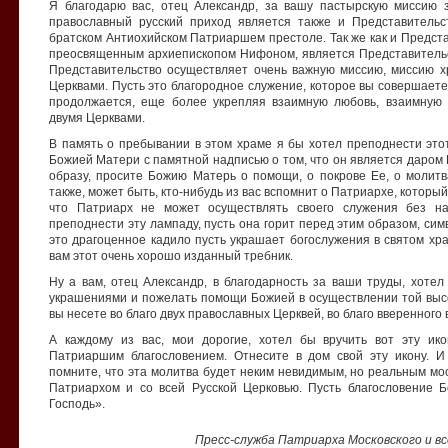
Я благодарю вас, отец Александр, за вашу пастырскую миссию 
православный русский приход является также и Представительс
братском Антиохийском Патриаршем престоле. Так же как и Предста
преосвященным архиепископом Нифоном, является Представитель
Представительство осуществляет очень важную миссию, миссию 
Церквами. Пусть это благородное служение, которое вы совершаете
продолжается, еще более укрепляя взаимную любовь, взаимную 
двумя Церквами.
В память о пребывании в этом храме я бы хотел преподнести это
Божией Матери с памятной надписью о том, что он является даром 
образу, просите Божию Матерь о помощи, о покрове Ее, о молит
также, может быть, кто-нибудь из вас вспомнит о Патриархе, которы
что Патриарх не может осуществлять своего служения без н
преподнести эту лампаду, пусть она горит перед этим образом, си
это драгоценное кадило пусть украшает богослужения в святом хр
вам этот очень хорошо изданный требник.
Ну а вам, отец Александр, в благодарность за ваши труды, хотел 
украшениями и пожелать помощи Божией в осуществлении той высо
вы несете во благо двух православных Церквей, во благо вверенного
А каждому из вас, мои дорогие, хотел бы вручить вот эту ик
Патриаршим благословением. Отнесите в дом свой эту икону. И
помните, что эта молитва будет неким невидимым, но реальным мос
Патриархом и со всей Русской Церковью. Пусть благословение 
Господь».
Пресс-служба Патриарха Московского и в