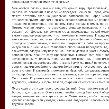
спокойными, уверенными и счастливыми.
Мое особое слово к вам – к тем, кто хранит веру Православную,
Церковь из поколения в поколение передает ценности. Народ мож
может потерять свое национальное самосознание, народ може
становится другим народом. Церковь, охраняя самые важные ценнос
поколения в поколение. Вот почему, когда хотели сломить остов
Потому что понимали: не разрушить мира до основания, и не п
сохраняться Церковь как великая сила, передающая незыблемые
также национальные ценности из поколения в поколение. И когда 
вне нашего отечества, то за рубежом эта роль Церкви особенно воз
приходом православным, с молитвой, сохраняют в себе не прост
живую связь с ней. И они становятся способными передавать то, ч
отечеством, следующему поколению – своим детям, внукам. Поэтому
сегодня здесь. Храните веру Православную! Помимо того, что я то
внутреннюю силу человеку. Когда мы теряем веру – мы становимс
способность и возможность обратиться к Богу и молитвой привлечь к
одни, с нашими скорбями, с нашими болезнями, с неустроенностью 
вместе с нами. И какими бы тяжелыми ни были обстоятельства жизн
от тех проблем, с которыми мы сталкиваемся, если мы горячо с вер
Он с нами. И умножаются во много крат наши силы. И мы ста
трудности, невзгоды, скорби, печали, сохраняя самих себя и своих бл
Пусть храм этот, и для моего сердца близкий, будет местом вашей
Богом, и друг с другом. Очень важно, чтобы приход был живой общ
людей, которые зашли в храм и ушли. Очень важно, чтобы формир
чувство солидарности у людей, и взаимная поддержка, способность
трудные задачи.