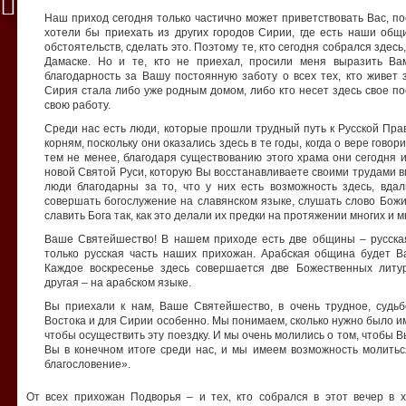
Наш приход сегодня только частично может приветствовать Вас, по
хотели бы приехать из других городов Сирии, где есть наши общ
обстоятельств, сделать это. Поэтому те, кто сегодня собрался здесь
Дамаске. Но и те, кто не приехал, просили меня выразить Ва
благодарность за Вашу постоянную заботу о всех тех, кто живет з
Сирия стала либо уже родным домом, либо кто несет здесь свое п
свою работу.
Среди нас есть люди, которые прошли трудный путь к Русской Пра
корням, поскольку они оказались здесь в те годы, когда о вере говор
тем не менее, благодаря существованию этого храма они сегодня 
новой Святой Руси, которую Вы восстанавливаете своими трудами в
люди благодарны за то, что у них есть возможность здесь, вда
совершать богослужение на славянском языке, слушать слово Божи
славить Бога так, как это делали их предки на протяжении многих и м
Ваше Святейшество! В нашем приходе есть две общины – русская
только русская часть наших прихожан. Арабская община будет Ва
Каждое воскресенье здесь совершается две Божественных литур
другая – на арабском языке.
Вы приехали к нам, Ваше Святейшество, в очень трудное, судь
Востока и для Сирии особенно. Мы понимаем, сколько нужно было и
чтобы осуществить эту поездку. И мы очень молились о том, чтобы В
Вы в конечном итоге среди нас, и мы имеем возможность молитьс
благословение».
От всех прихожан Подворья – и тех, кто собрался в этот вечер в 