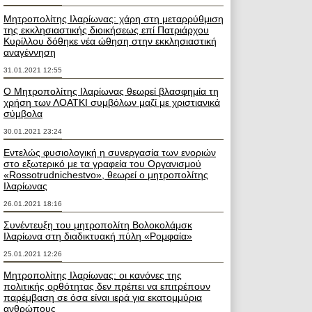
Μητροπολίτης Ιλαρίωνας: χάρη στη μεταρρύθμιση
της εκκλησιαστικής διοικήσεως επί Πατριάρχου
Κυρίλλου δόθηκε νέα ώθηση στην εκκλησιαστική
αναγέννηση
31.01.2021 12:55
Ο Μητροπολίτης Ιλαρίωνας θεωρεί βλασφημία τη
χρήση των ΛΟΑΤΚΙ συμβόλων μαζί με χριστιανικά
σύμβολα
30.01.2021 23:24
Εντελώς φυσιολογική η συνεργασία των ενοριών
στο εξωτερικό με τα γραφεία του Οργανισμού
«Rossotrudnichestvo», θεωρεί ο μητροπολίτης
Ιλαρίωνας
26.01.2021 18:16
Συνέντευξη του μητροπολίτη Βολοκολάμσκ
Ιλαρίωνα στη διαδικτυακή πύλη «Ρομφαία»
25.01.2021 12:26
Μητροπολίτης Ιλαρίωνας: οι κανόνες της
πολιτικής ορθότητας δεν πρέπει να επιτρέπουν
παρέμβαση σε όσα είναι ιερά για εκατομμύρια
ανθρώπους