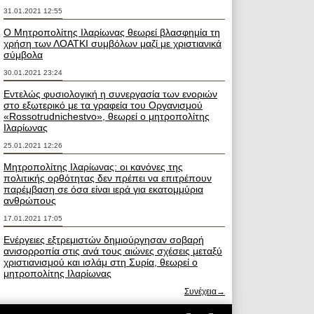
31.01.2021 12:55
Ο Μητροπολίτης Ιλαρίωνας θεωρεί βλασφημία τη
χρήση των ΛΟΑΤΚΙ συμβόλων μαζί με χριστιανικά
σύμβολα
30.01.2021 23:24
Εντελώς φυσιολογική η συνεργασία των ενοριών
στο εξωτερικό με τα γραφεία του Οργανισμού
«Rossotrudnichestvo», θεωρεί ο μητροπολίτης
Ιλαρίωνας
25.01.2021 12:26
Μητροπολίτης Ιλαρίωνας: οι κανόνες της
πολιτικής ορθότητας δεν πρέπει να επιτρέπουν
παρέμβαση σε όσα είναι ιερά για εκατομμύρια
ανθρώπους
17.01.2021 17:05
Ενέργειες εξτρεμιστών δημιούργησαν σοβαρή
ανισορροπία στις ανά τους αιώνες σχέσεις μεταξύ
χριστιανισμού και ισλάμ στη Συρία, θεωρεί ο
μητροπολίτης Ιλαρίωνας
Συνέχεια→