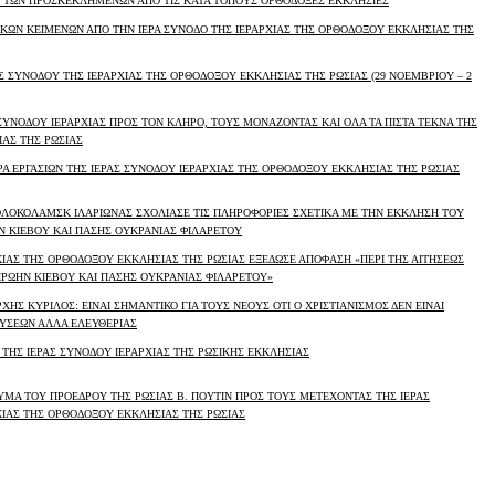
ΤΩΝ ΠΡΟΣΚΕΚΛΗΜΕΝΩΝ ΑΠΟ ΤΙΣ ΚΑΤΑ ΤΟΠΟΥΣ ΟΡΘΟΔΟΞΕΣ ΕΚΚΛΗΣΙΕΣ
ΙΚΩΝ ΚΕΙΜΕΝΩΝ ΑΠΟ ΤΗΝ ΙΕΡΑ ΣΥΝΟΔΟ ΤΗΣ ΙΕΡΑΡΧΙΑΣ ΤΗΣ ΟΡΘΟΔΟΞΟΥ ΕΚΚΛΗΣΙΑΣ ΤΗΣ
Σ ΣΥΝΟΔΟΥ ΤΗΣ ΙΕΡΑΡΧΙΑΣ ΤΗΣ ΟΡΘΟΔΟΞΟΥ ΕΚΚΛΗΣΙΑΣ ΤΗΣ ΡΩΣΙΑΣ (29 ΝΟΕΜΒΡΙΟΥ – 2
ΥΝΟΔΟΥ ΙΕΡΑΡΧΙΑΣ ΠΡΟΣ ΤΟΝ ΚΛΗΡΟ, ΤΟΥΣ ΜΟΝΑΖΟΝΤΑΣ ΚΑΙ ΟΛΑ ΤΑ ΠΙΣΤΑ ΤΕΚΝΑ ΤΗΣ
ΑΣ ΤΗΣ ΡΩΣΙΑΣ
ΡΑ ΕΡΓΑΣΙΩΝ ΤΗΣ ΙΕΡΑΣ ΣΥΝΟΔΟΥ ΙΕΡΑΡΧΙΑΣ ΤΗΣ ΟΡΘΟΔΟΞΟΥ ΕΚΚΛΗΣΙΑΣ ΤΗΣ ΡΩΣΙΑΣ
ΛΟΚΟΛΑΜΣΚ ΙΛΑΡΙΩΝΑΣ ΣΧΟΛΙΑΣΕ ΤΙΣ ΠΛΗΡΟΦΟΡΙΕΣ ΣΧΕΤΙΚΑ ΜΕ ΤΗΝ ΕΚΚΛΗΣΗ ΤΟΥ
 ΚΙΕΒΟΥ ΚΑΙ ΠΑΣΗΣ ΟΥΚΡΑΝΙΑΣ ΦΙΛΑΡΕΤΟΥ
ΧΙΑΣ ΤΗΣ ΟΡΘΟΔΟΞΟΥ ΕΚΚΛΗΣΙΑΣ ΤΗΣ ΡΩΣΙΑΣ ΕΞΕΔΩΣΕ ΑΠΟΦΑΣΗ «ΠΕΡΙ ΤΗΣ ΑΙΤΗΣΕΩΣ
ΡΩΗΝ ΚΙΕΒΟΥ ΚΑΙ ΠΑΣΗΣ ΟΥΚΡΑΝΙΑΣ ΦΙΛΑΡΕΤΟΥ»
ΡΧΗΣ ΚΥΡΙΛΟΣ: ΕΙΝΑΙ ΣΗΜΑΝΤΙΚΟ ΓΙΑ ΤΟΥΣ ΝΕΟΥΣ ΟΤΙ Ο ΧΡΙΣΤΙΑΝΙΣΜΟΣ ΔΕΝ ΕΙΝΑΙ
ΥΣΕΩΝ ΑΛΛΑ ΕΛΕΥΘΕΡΙΑΣ
Σ ΤΗΣ ΙΕΡΑΣ ΣΥΝΟΔΟΥ ΙΕΡΑΡΧΙΑΣ ΤΗΣ ΡΩΣΙΚΗΣ ΕΚΚΛΗΣΙΑΣ
ΜΑ ΤΟΥ ΠΡΟΕΔΡΟΥ ΤΗΣ ΡΩΣΙΑΣ Β. ΠΟΥΤΙΝ ΠΡΟΣ ΤΟΥΣ ΜΕΤΕΧΟΝΤΑΣ ΤΗΣ ΙΕΡΑΣ
ΧΙΑΣ ΤΗΣ ΟΡΘΟΔΟΞΟΥ ΕΚΚΛΗΣΙΑΣ ΤΗΣ ΡΩΣΙΑΣ