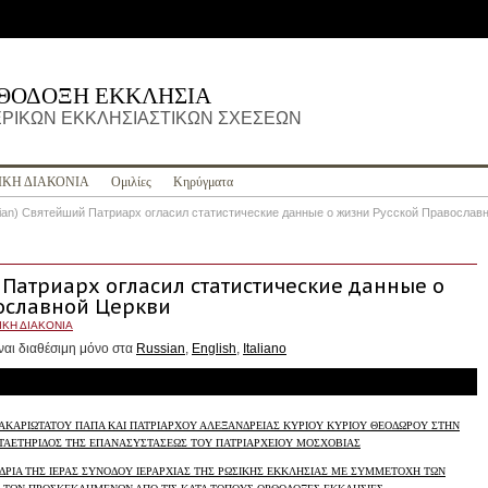
ΡΘΟΔΟΞΗ ΕΚΚΛΗΣΙΑ
ΡΙΚΩΝ ΕΚΚΛΗΣΙΑΣΤΙΚΩΝ ΣΧΕΣΕΩΝ
ΙΚΗ ΔΙΑΚΟΝΙΑ
Ομιλίες
Κηρύγματα
ian) Святейший Патриарх огласил статистические данные о жизни Русской Православ
 Патриарх огласил статистические данные о
ославной Церкви
ΙΚΗ ΔΙΑΚΟΝΙΑ
ναι διαθέσιμη μόνο στα
Russian
,
English
,
Italiano
ΚΑΡΙΩΤΑΤΟΥ ΠΑΠΑ ΚΑΙ ΠΑΤΡΙΑΡΧΟΥ ΑΛΕΞΑΝΔΡΕΙΑΣ ΚΥΡΙΟΥ ΚΥΡΙΟΥ ΘΕΟΔΩΡΟΥ ΣΤΗΝ
ΤΑΕΤΗΡΙΔΟΣ ΤΗΣ ΕΠΑΝΑΣΥΣΤΑΣΕΩΣ ΤΟΥ ΠΑΤΡΙΑΡΧΕΙΟΥ ΜΟΣΧΟΒΙΑΣ
ΔΡΙΑ ΤΗΣ ΙΕΡΑΣ ΣΥΝΟΔΟΥ ΙΕΡΑΡΧΙΑΣ ΤΗΣ ΡΩΣΙΚΗΣ ΕΚΚΛΗΣΙΑΣ ΜΕ ΣΥΜΜΕΤΟΧΗ ΤΩΝ