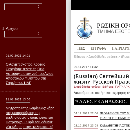
ΡΩΣΙΚΗ Ο
Αρχείο
ΤΜΗΜΑ ΕΞΩΤΕ
ΤΕΕΣ
ΕΓΓΡΑΦΑ
ПΑΤΡΙΑΡΧ
01.02.2021 14:01
Ειδήσεις
>
Διορθόδοξες σχέσεις
>
(Russ
Ο Αρχιεπίσκοπος Κορέας
29.11.2017 14:32
Θεοφάνης τέλεσε τη Θεία
Λειτουργία στον ναό του Αγίου
(Russian) Святейший
Αποστόλου Φιλίππου στη
жизни Русской Прав
Σάρτζα των ΗΑΕ
Διορθόδοξες σχέσεις
,
Ειδήσεις
,
ПΑΤΡΙΑΡΧ
Λυπούμαστε, αυτή η καταχώρηση εί
31.01.2021 13:06
ΆΛΛΕΣ ΕΚΔΗΛΏΣΕΙΣ
Μητροπολίτης Ιλαρίωνας: χάρη
στη μεταρρύθμιση της
04.12.2017 22:06
ΠΡΟΣΦΩΝΗΣΗ ΤΟΥ ΜΑ
εκκλησιαστικής διοικήσεως επί
ΤΕΛΕΤΗ ΤΗΣ ΕΚΑΤΟΝ
Πατριάρχου Κυρίλλου δόθηκε
02.12.2017 23:58
ΚΑΤΑΛΗΚΤΗΡΙΑ ΣΥΝΕ
νέα ώθηση στην εκκλησιαστική