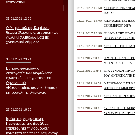
ΠΡΟΚΑΘΗΜΕΝΩΝ ΚΑΙ 
αναγέννηση
02.12.2017 16:50
ΥΙΟΘΕΤΗΣΗ ΤΩΝ ΤΕΛ
ΡΩΣΙΑΣ
31.01.2021 12:55
02.12.2017 14:00
ΑΠΟΦΑΣΕΙΣ ΤΗΣ ΙΕΡΑ
ΔΕΚΕΜΒΡΙΟΥ 2017)
Ο Μητροπολίτης Ιλαρίωνας
θεωρεί βλασφημία τη χρήση των
02.12.2017 13:58
ΜΗΝΥΜΑ ΤΗΣ ΙΕΡΑΣ Σ
ΛΟΑΤΚΙ συμβόλων μαζί με
ΟΡΘΟΔΟΞΟΥ ΕΚΚΛΗΣΙ
χριστιανικά σύμβολα
01.12.2017 12:38
ΑΡΧΙΣΕ Η ΤΡΙΤΗ ΗΜΕ
30.11.2017 23:56
Ο ΜΗΤΡΟΠΟΛΙΤΗΣ ΒΟ
30.01.2021 23:24
ΜΗΤΡΟΠΟΛΙΤΗ ΠΡΩΗΝ
Εντελώς φυσιολογική η
30.11.2017 23:45
ΙΕΡΑ ΣΥΝΟΔΟΣ ΙΕΡΑΡ
συνεργασία των ενοριών στο
ΤΟΥ ΜΗΤΡΟΠΟΛΙΤΗ Π
εξωτερικό με τα γραφεία του
Οργανισμού
29.11.2017 16:59
Ο ΑΓΙΩΤΑΤΟΣ ΠΑΤΡΙΑ
«Rossotrudnichestvo», θεωρεί ο
ΘΗΡΗΣΚΕΙΑ ΑΠΑΓΟΡΕ
μητροπολίτης Ιλαρίωνας
29.11.2017 14:01
ΑΡΧΙΣΑΝ ΟΙ ΕΡΓΑΣΙΕ
29.11.2017 13:50
ΣΥΓΧΑΡΗΤΗΡΙΟ ΜΗΝΥ
27.01.2021 16:25
ΣΥΝΟΔΟΥ ΤΗΣ ΙΕΡΑΡ
Ιερέας της Αρχιερατικής
Περιφέρειας της Βραζιλίας
επισκέφθηκε την ορθόδοξη
κοινότητα της πόλης Σαλβαντόρ