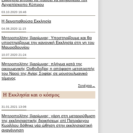
Αρχιεπίσκοπο Κύπρου
03.10.2020 16:46
Η δεινοπαθούσα Εκκλησία
04.08.2020 11:15
Μητροπολίτης Ιλαρίωνας: Υποστηρίζουμε και θα
υποστηρίζουμε την κανονική Εκκλησία στη γη του
Μαυροβουνίου
10.07.2020 21:24
Μητροπολίτης Ιλαρίωνας: πλήγμα κατά της
οικουμενικής Ορθοδοξίας η απόφαση μετατροπής
του Ναού της Αγίας Σοφίας σε μουσουλμανικό
τέμενος
Συνέχεια→
Η Εκκλησία και ο κόσμος
31.01.2021 13:06
Μητροπολίτης Ιλαρίωνας: χάρη στη μεταρρύθμιση
της εκκλησιαστικής διοικήσεως επί Πατριάρχου
Κυρίλλου δόθηκε νέα ώθηση στην εκκλησιαστική
αναγέννηση