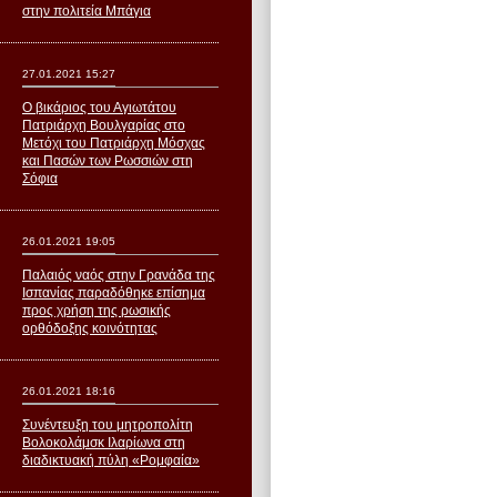
στην πολιτεία Μπάγια
27.01.2021 15:27
Ο βικάριος του Αγιωτάτου
Πατριάρχη Βουλγαρίας στο
Μετόχι του Πατριάρχη Μόσχας
και Πασών των Ρωσσιών στη
Σόφια
26.01.2021 19:05
Παλαιός ναός στην Γρανάδα της
Ισπανίας παραδόθηκε επίσημα
προς χρήση της ρωσικής
ορθόδοξης κοινότητας
26.01.2021 18:16
Συνέντευξη του μητροπολίτη
Βολοκολάμσκ Ιλαρίωνα στη
διαδικτυακή πύλη «Ρομφαία»