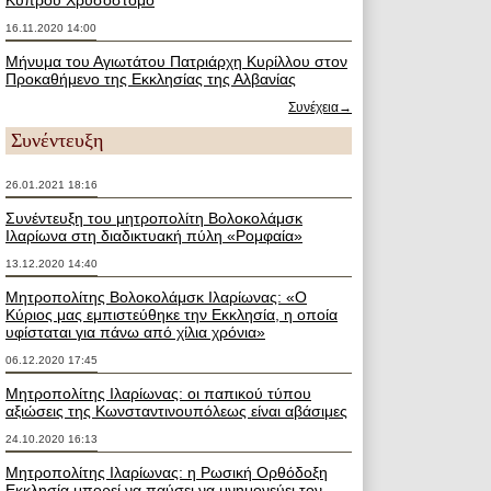
Κύπρου Χρυσόστομο
16.11.2020 14:00
Μήνυμα του Αγιωτάτου Πατριάρχη Κυρίλλου στον
Προκαθήμενο της Εκκλησίας της Αλβανίας
Συνέχεια→
Συνέντευξη
26.01.2021 18:16
Συνέντευξη του μητροπολίτη Βολοκολάμσκ
Ιλαρίωνα στη διαδικτυακή πύλη «Ρομφαία»
13.12.2020 14:40
Μητροπολίτης Βολοκολάμσκ Ιλαρίωνας: «Ο
Κύριος μας εμπιστεύθηκε την Εκκλησία, η οποία
υφίσταται για πάνω από χίλια χρόνια»
06.12.2020 17:45
Μητροπολίτης Ιλαρίωνας: οι παπικού τύπου
αξιώσεις της Κωνσταντινουπόλεως είναι αβάσιμες
24.10.2020 16:13
Μητροπολίτης Ιλαρίωνας: η Ρωσική Ορθόδοξη
Εκκλησία μπορεί να παύσει να μνημονεύει τον