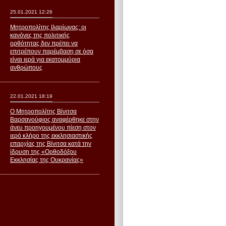
25.01.2021 12:26
Μητροπολίτης Ιλαρίωνας: οι
κανόνες της πολιτικής
ορθότητας δεν πρέπει να
επιτρέπουν παρέμβαση σε όσα
είναι ιερά για εκατομμύρια
ανθρώπους
22.01.2021 18:19
Ο Μητροπολίτης Βίνιτσα
Βαρσανούφιος αναφέρθηκε στην
άνευ προηγουμένου πίεση στον
ιερό κλήρο της εκκλησιαστικής
επαρχίας της Βίνιτσα κατά την
ίδρυση της «Ορθοδόξου
Εκκλησίας της Ουκρανίας»