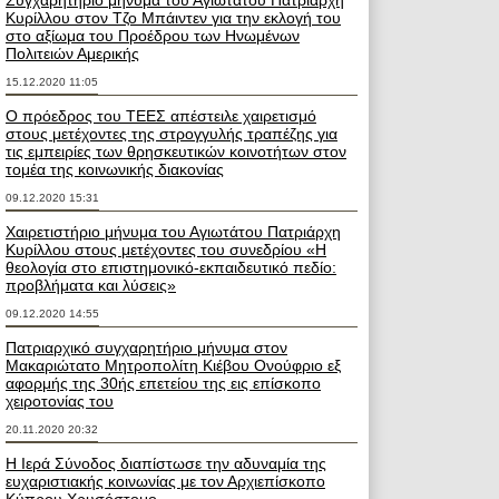
Συγχαρητήριο μήνυμα του Αγιωτάτου Πατριάρχη
Κυρίλλου στον Τζο Μπάιντεν για την εκλογή του
στο αξίωμα του Προέδρου των Ηνωμένων
Πολιτειών Αμερικής
15.12.2020 11:05
Ο πρόεδρος του ΤΕΕΣ απέστειλε χαιρετισμό
στους μετέχοντες της στρογγυλής τραπέζης για
τις εμπειρίες των θρησκευτικών κοινοτήτων στον
τομέα της κοινωνικής διακονίας
09.12.2020 15:31
Χαιρετιστήριο μήνυμα του Αγιωτάτου Πατριάρχη
Κυρίλλου στους μετέχοντες του συνεδρίου «Η
θεολογία στο επιστημονικό-εκπαιδευτικό πεδίο:
προβλήματα και λύσεις»
09.12.2020 14:55
Πατριαρχικό συγχαρητήριο μήνυμα στον
Μακαριώτατο Μητροπολίτη Κιέβου Ονούφριο εξ
αφορμής της 30ής επετείου της εις επίσκοπο
χειροτονίας του
20.11.2020 20:32
Η Ιερά Σύνοδος διαπίστωσε την αδυναμία της
ευχαριστιακής κοινωνίας με τον Αρχιεπίσκοπο