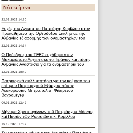
Νέα κείμενα
22.01.2021 14:36
Ευχές του Αγιωτάτου Πατριάρχη Κυρίλλου στον
Προκαθήμενο της Ορθοδόξου Εκκλησίας της
Αλβανίας εξ αφορμής των ονομαστηρίων του
22.01.2021 14:34
Ο Πρόεδρος του ΤΕΕΣ ευχήθηκε στον
Μακαριώτατο Αρχιεπίσκοπο Τιράνων και πάσης
Αλβανίας Αναστάσιο για τα ονομαστήριά του
12.01.2021 18:49
Πατριαρχικά συλλυπητήρια για την κοίμηση του
επίτιμου Πατριαρχικού Εξάρχου πάσης
Λευκορωσίας Μητροπολίτη Φιλαρέτου
Βαχρομέγεφ
06.01.2021 12:45
Μήνυμα Χριστουγέννων τοῦ Πατριάρχου Μόσχας
καὶ Πασῶν τῶν Ῥωσσιῶν κ.κ. Κυρίλλου
15.12.2020 17:37