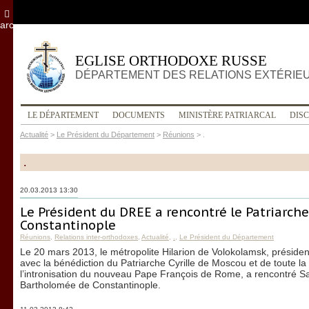
archives
EGLISE ORTHODOXE RUSSE
DÉPARTEMENT DES RELATIONS EXTÉRIE
LE DÉPARTEMENT
DOCUMENTS
MINISTÈRE PATRIARCAL
DIS
Actualité
>
Le Président du Département
>
Réunions
>
.
.
20.03.2013 13:30
Le Président du DREE a rencontré le Patriarc
Constantinople
Réunions
,
Relations inter-orthodoxes
,
Actualité
,
.
,
Le Président du Département
Le 20 mars 2013, le métropolite Hilarion de Volokolamsk, président
avec la bénédiction du Patriarche Cyrille de Moscou et de toute la 
l’intronisation du nouveau Pape François de Rome, a rencontré Sa
Bartholomée de Constantinople.