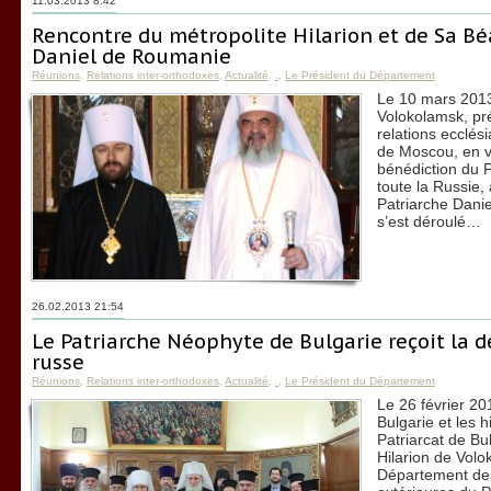
11.03.2013 8:42
Rencontre du métropolite Hilarion et de Sa Bé
Daniel de Roumanie
Réunions
,
Relations inter-orthodoxes
,
Actualité
,
.
,
Le Président du Département
Le 10 mars 2013,
Volokolamsk, pr
relations ecclés
de Moscou, en v
bénédiction du P
toute la Russie,
Patriarche Dani
s’est déroulé…
26.02.2013 21:54
Le Patriarche Néophyte de Bulgarie reçoit la 
russe
Réunions
,
Relations inter-orthodoxes
,
Actualité
,
.
,
Le Président du Département
Le 26 février 20
Bulgarie et les 
Patriarcat de Bu
Hilarion de Volo
Département des