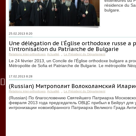
extérieures du P
résidence du Sa
bulgare.
25.02.2013 8:20
Une délégation de l’Église orthodoxe russe a p
l’intronisation du Patriarche de Bulgarie
Relations inter-orthodoxes
,
Actualité
,
.
,
Le Président du Département
Le 24 février 2013, un Concile de l’Église orthodoxe bulgare a pr
Métropolite de Sofia et Patriarche de Bulgarie. Le métropolite Né
17.02.2013 8:28
(Russian) Митрополит Волоколамский Илари
Relations inter-orthodoxes
,
Actualité
,
.
,
Le Président du Département
(Russian) По благословению Святейшего Патриарха Московско
февраля 2013 года председатель ОВЦС прибыл в Бейрут для у
интронизации новоизбранного Патриарха Великого Града Антио