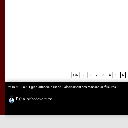
6/6
«
1
2
3
4
5
6
© 1997—2026 Eglise orthodoxe russe. Département des relations extérieures
Eglise orthodoxe russe