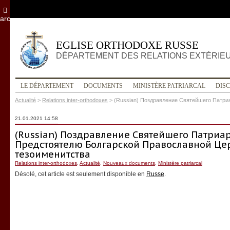
archives
EGLISE ORTHODOXE RUSSE
DÉPARTEMENT DES RELATIONS EXTÉRIE
LE DÉPARTEMENT
DOCUMENTS
MINISTÈRE PATRIARCAL
DIS
Actualité
>
Relations inter-orthodoxes
>
(Russian) Поздравление Святейшего Патри
21.01.2021 14:58
(Russian) Поздравление Святейшего Патриа
Предстоятелю Болгарской Православной Цер
тезоименитства
Relations inter-orthodoxes
,
Actualité
,
Nouveaux documents
,
Ministère patriarcal
Désolé, cet article est seulement disponible en
Russe
.