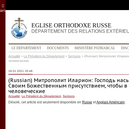
archives
EGLISE ORTHODOXE RUSSE
DÉPARTEMENT DES RELATIONS EXTÉRIE
LE DÉPARTEMENT
DOCUMENTS
MINISTÈRE PATRIARCAL
DIS
Actualité
>
Le Président du Département
>
Sermons
>
(Russian) Митрополит Иларио
человеческие
19.01.2021 20:48
(Russian) Митрополит Иларион: Господь на
Своим Божественным присутствием, чтобы в
человеческие
Actualité
,
Le Président du Département
,
Sermons
Désolé, cet article est seulement disponible en
Russe
et
Anglais Américain
.