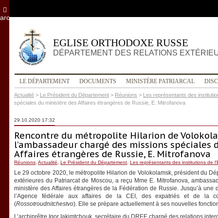
archives
EGLISE ORTHODOXE RUSSE
DÉPARTEMENT DES RELATIONS EXTÉRIE
LE DÉPARTEMENT
DOCUMENTS
MINISTÈRE PATRIARCAL
DIS
Actualité
>
Le Président du Département
>
Réunions
>
Les représentants des institution
spéciales du ministère des Affaires étrangères de Russie, E. Mitrofanova
29.10.2020 17:32
Rencontre du métropolite Hilarion de Volokol
l’ambassadeur chargé des missions spéciales 
Affaires étrangères de Russie, E. Mitrofanova
Réunions
,
Actualité
,
Le Président du Département
,
Les représentants des institutions de l'
Le 29 octobre 2020, le métropolite Hilarion de Volokolamsk, président du Dé
extérieures du Patriarcat de Moscou, a reçu Mme E. Mitrofanova, ambassa
ministère des Affaires étrangères de la Fédération de Russie. Jusqu’à une 
l’Agence fédérale aux affaires de la CEI, des expatriés et de la coo
(
Rossotroudnitchestvo
). Elle se prépare actuellement à ses nouvelles foncti
L’archiprêtre Igor Iakimtchouk, secrétaire du DREE chargé des relations interor