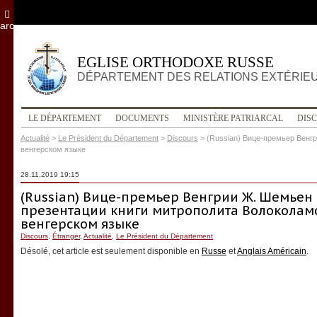
archives
EGLISE ORTHODOXE RUSSE
DÉPARTEMENT DES RELATIONS EXTÉRIE
LE DÉPARTEMENT
DOCUMENTS
MINISTÈRE PATRIARCAL
DIS
Actualité
>
Le Président du Département
>
Discours
>
(Russian) Вице-премьер Венг
венгерском языке
28.11.2019 19:15
(Russian) Вице-премьер Венгрии Ж. Шемьен 
презентации книги митрополита Волоколам
венгерском языке
Discours
,
Étranger
,
Actualité
,
Le Président du Département
Désolé, cet article est seulement disponible en
Russe
et
Anglais Américain
.