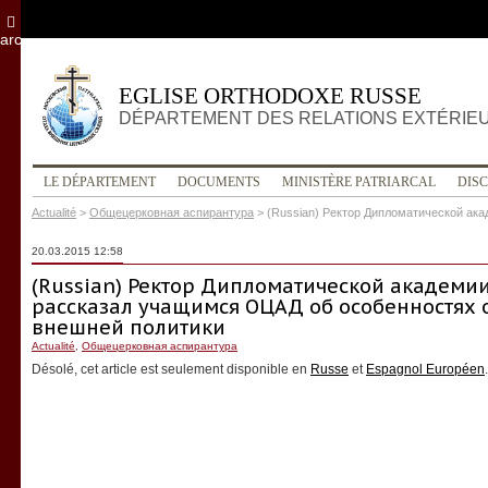
archives
EGLISE ORTHODOXE RUSSE
DÉPARTEMENT DES RELATIONS EXTÉRIE
LE DÉPARTEMENT
DOCUMENTS
MINISTÈRE PATRIARCAL
DIS
Actualité
>
Общецерковная аспирантура
>
(Russian) Ректор Дипломатической ак
20.03.2015 12:58
(Russian) Ректор Дипломатической академи
рассказал учащимся ОЦАД об особенностях 
внешней политики
Actualité
,
Общецерковная аспирантура
Désolé, cet article est seulement disponible en
Russe
et
Espagnol Européen
.