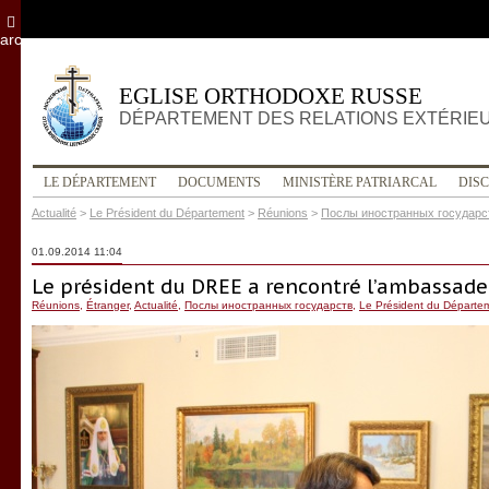
archives
EGLISE ORTHODOXE RUSSE
DÉPARTEMENT DES RELATIONS EXTÉRIE
LE DÉPARTEMENT
DOCUMENTS
MINISTÈRE PATRIARCAL
DIS
Actualité
>
Le Président du Département
>
Réunions
>
Послы иностранных государс
01.09.2014 11:04
Le président du DREE a rencontré l’ambassade
Réunions
,
Étranger
,
Actualité
,
Послы иностранных государств
,
Le Président du Départe