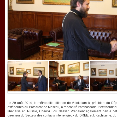
Le 29 août 2014, le métropolite Hilarion de Volokolamsk, président du Dép
extérieures du Patriarcat de Moscou, a rencontré l’ambassadeur extraordinai
libanaise en Russie, Chawki Bou Nassar. Prenaient également part à cette
directeur du Secteur des contacts interreligieux du DREE, et I. Kachitsyne, d