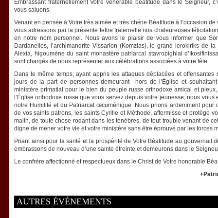
Embrassant fraternellement Votre vénérable béatitude dans le Seigneur, c
vous saluons.
Venant en pensée à Votre très aimée et très chérie Béatitude à l’occasion de
vous adressons par la présente lettre fraternelle nos chaleureuses félicitat
en notre nom personnel. Nous avons le plaisir de vous informer que Son
Dardanelles, l’archimandrite Vissarion (Komzias), le grand ierokiriks de l
Alexia, higoumène du saint monastère patriarcal stavropighial d’Ikosifini
sont chargés de nous représenter aux célébrations associées à votre fête.
Dans le même temps, ayant appris les attaques déplacées et offensantes do
jours de la part de personnes demeurant hors de l’Église et souhaitant
ministère primatial pour le bien du peuple russe orthodoxe amical et pieux, a
l’Église orthodoxe russe que vous servez depuis votre jeunesse, nous vous 
notre Humilité et du Patriarcat œcuménique. Nous prions ardemment pour q
de vos saints patrons, les saints Cyrille et Méthode, affermisse et protège v
malin, de toute chose rodant dans les ténèbres, de tout trouble venant de ce
digne de mener votre vie et votre ministère sans être éprouvé par les forces 
Priant ainsi pour la santé et la prospérité de Votre Béatitude au gouvernail d
embrassons de nouveau d’une sainte étreinte et demeurons dans le Seigneu
Le confrère affectionné et respectueux dans le Christ de Votre honorable Béa
+Patri
AUTRES ÉVÉNEMENTS