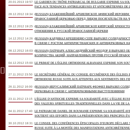
20.01.2013 19:57
LE GARDIEN DU TRÔNE PATRIARCAL DE BULGARIE EXPRIME SA SOL
FACE AUX TENDANCES ANTIRELIGIEUSES ET ANTICHRÉTIENNES DE 
28.12.2012 19:34
(RUSSIAN) БЛАЖЕННЕЙШИЙ АРХИЕПИСКОП АФИНСКИЙ ИЕРОНИМ
ПРАВОСЛАВНОЙ ЦЕРКОВЬЮ ПЕРЕД ЛИЦОМ ПОСЯГАТЕЛЬСТВ НА
28.12.2012 19:25
(RUSSIAN) БЛАЖЕННЕЙШИЙ АРХИЕПИСКОП КИПРСКИЙ ХРИЗОСТ
ОТНОШЕНИЯ К РУССКОЙ ПРАВОСЛАВНОЙ ЦЕРКВИ
14.12.2012 14:26
(RUSSIAN) КАРДИНАЛ КРЕШЕНЦИО СЕПЕ ВЫРАЗИЛ СОЛИДАРНОС
В СВЯЗИ С РОСТОМ АНТИХРИСТИАНСКИХ И АНТИЦЕРКОВНЫХ Н
08.12.2012 16:03
(RUSSIAN) ПАТРИАРХ АЛЕКСАНДРИЙСКИЙ ФЕОДОР II ВЫРАЗИЛ О
КОЛИЧЕСТВА АКЦИЙ, НАПРАВЛЕННЫХ ПРОТИВ РУССКОЙ ПРАВО
04.12.2012 15:00
LE PRIMAT DE L’ÉGLISE ORTHODOXE ALBANAISE EXPRIME SON SOU
27.11.2012 23:50
LE SECRÉTAIRE GÉNÉRAL DU CONSEIL ŒCUMÉNIQUE DES ÉGLISES E
ORTHODOXE RUSSE SUITE AUX ATTEINTES AUX SENTIMENTS DES FI
26.11.2012 16:00
(RUSSIAN) ИЕРУСАЛИМСКИЙ ПАТРИАРХ ФЕОФИЛ ВЫРАЗИЛ СОЛИ
ЦЕРКОВЬЮ В СВЯЗИ С АНТИЦЕРКОВНЫМИ ВЫСТУПЛЕНИЯМИ
23.11.2012 13:15
L’ÉGLISE D’ANTIOCHE EXPRIME SA SOLIDARITÉ AVEC L’ÉGLISE RUS
DES VALEURS SPIRITUELLES TRADITIONNELLES DANS LA VIE DE LA
04.11.2012 17:40
LE PATRIARCHE DANIEL DE ROUMANIE EXPRIME SA SOLIDARITÉ AV
SOUTIENT SES EFFORTS DANS LA PRÉSERVATION DES PRINCIPES ÉV
30.10.2012 18:31
LE CONSEIL DES CONFÉRENCES ÉPISCOPALES D’EUROPE DÉCLARE S
RUSSE SUITE À LA MONTÉE DES MANIFESTATIONS ANTICHRÉTIENNE