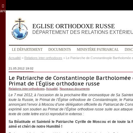
archives
EGLISE ORTHODOXE RUSSE
DÉPARTEMENT DES RELATIONS EXTÉRIE
LE DÉPARTEMENT
DOCUMENTS
MINISTÈRE PATRIARCAL
DIS
Actualité
>
Relations inter-orthodoxes
>
Le Patriarche de Constantinople Bartholomée e
21.05.2012 19:02
Le Patriarche de Constantinople Bartholomée
Primat de l’Église orthodoxe russe
Relations inter-orthodoxes
,
Actualité
,
Nouveaux documents
Le 7 mai 2012, à l’occasion de la prochaine fête onomastique de Sa Saintet
toute la Russie, le Primat de l’Église orthodoxe de Constantinople, le Patr
annonçant l’envoi à Moscou d’une délégation officielle du Patriarcat de Const
exprimé son soutien au Primat de l’Église orthodoxe russe suite aux attaques
texte de cette lettre est ici reproduit
in extenso
:
Sa Béatitude et Sainteté le Patriarche Cyrille de Moscou et de toute la 
aimé et chéri de notre Humilité !