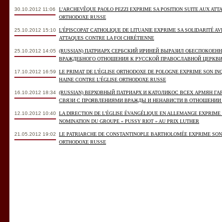
30.10.2012 11:06
L’ARCHEVÊQUE PAOLO PEZZI EXPRIME SA POSITION SUITE AUX ATTAQ
ORTHODOXE RUSSE
25.10.2012 15:10
L’ÉPISCOPAT CATHOLIQUE DE LITUANIE EXPRIME SA SOLIDARITÉ A
ATTAQUES CONTRE LA FOI CHRÉTIENNE
25.10.2012 14:05
(RUSSIAN) ПАТРИАРХ СЕРБСКИЙ ИРИНЕЙ ВЫРАЗИЛ ОБЕСПОКОЕН
ВРАЖДЕБНОГО ОТНОШЕНИЯ К РУССКОЙ ПРАВОСЛАВНОЙ ЦЕРКВ
17.10.2012 16:59
LE PRIMAT DE L’ÉGLISE ORTHODOXE DE POLOGNE EXPRIME SON IN
HAINE CONTRE L’ÉGLISE ORTHODOXE RUSSE
16.10.2012 18:34
(RUSSIAN) ВЕРХОВНЫЙ ПАТРИАРХ И КАТОЛИКОС ВСЕХ АРМЯН ГА
СВЯЗИ С ПРОЯВЛЕНИЯМИ ВРАЖДЫ И НЕНАВИСТИ В ОТНОШЕНИИ
12.10.2012 10:40
LA DIRECTION DE L’ÉGLISE ÉVANGÉLIQUE EN ALLEMANGE EXPRIME 
NOMINATION DU GROUPE « PUSSY RIOT » AU PRIX LUTHER
21.05.2012 19:02
LE PATRIARCHE DE CONSTANTINOPLE BARTHOLOMÉE EXPRIME SON 
ORTHODOXE RUSSE