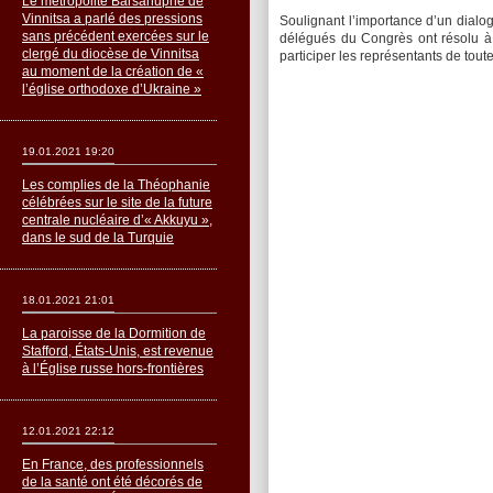
Le métropolite Barsanuphe de
Vinnitsa a parlé des pressions
Soulignant l’importance d’un dialog
sans précédent exercées sur le
délégués du Congrès ont résolu à l
clergé du diocèse de Vinnitsa
participer les représentants de tout
au moment de la création de «
l’église orthodoxe d’Ukraine »
19.01.2021 19:20
Les complies de la Théophanie
célébrées sur le site de la future
centrale nucléaire d’« Akkuyu »,
dans le sud de la Turquie
18.01.2021 21:01
La paroisse de la Dormition de
Stafford, États-Unis, est revenue
à l’Église russe hors-frontières
12.01.2021 22:12
En France, des professionnels
de la santé ont été décorés de