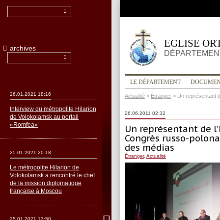
EGLISE OR
archives
DÉPARTEMENT
LE DÉPARTEMENT
DOCUMEN
26.01.2021 18:16
Actualité
>
Étranger
>
Un représentant d
Interview du métropolite Hilarion
26.06.2011 02:32
de Volokolamsk au portail
«Romfea»
Un représentant de l’
Congrès russo-polonai
des médias
25.01.2021 20:18
Étranger
,
Actualité
Le métropolite Hilarion de
Volokolamsk a rencontré le chef
de la mission diplomatique
française à Moscou
25.01.2021 13:50