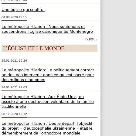
03.10.2020 16:46
Une église qui souffre
04.08.2020 11:15
Le métropolite Hilarion : Nous soutenons et
soutiendrons l’Église canonique au Monténégro
Suite→
L’ÉGLISE ET LE MONDE
25.01.2021 12:26
Le métropolite Hilarion: Le politiquement correct
ne doit pas intervenir dans ce qui est sacré pour
des millions d’hommes
24.01.2021 22:03
Le métropolite Hilarion : Aux États-Unis, on
assiste à une destruction volontaire de la famille
traditionnelle
28.12.2020 12:12
Le métropolite Hilarion : Dès le départ, l’objectif
du projet « d’autocéphalie ukrainienne » était le
démembrement de l’orthodoxie mondiale