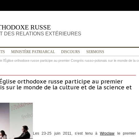
THODOXE RUSSE
 DES RELATIONS EXTÉRIEURES
TS
MINISTÈRE PATRIARCAL
DISCOURS
SERMONS
e l’Église orthodoxe russe participe au premier Congrès russo-polonais sur le monde de la cu
Église orthodoxe russe participe au premier
s sur le monde de la culture et de la science et
Les 23-25 juin 2011, s’est tenu à
Wrocław
le premier