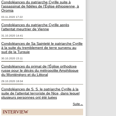
Condoléances du patriarche Cyrille suite à
l’assassinat de fidèles de l’Église éthiopienne, à
Oromia
03.11.2020 17:22
Condoléances du patriarche Cyrille après
l’attentat meurtrier de Vienne
31.10.2020 14:41
Condoléances de Sa Sainteté le patriarche Cyrille
à la suite du tremblement de terre survenu au
sud de la Turquie
30.10.2020 15:11
Condoléances du primat de l’Église orthodoxe
russe pour le décès du métropolite Amphiloque
du Monténégro et du Littoral
29.10.2020 18:04
Condoléances de S. S. le patriarche Cyrille à la
suite de l’attentat terroriste de Nice, dans lequel
plusieurs personnes ont été tuées
Suite→
INTERVIEW