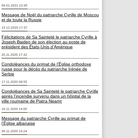
06.01.2021 12:45
Message de Noël du patriarche Cyrille de Moscou
et de toute la Russie
15.12.2020 17:37
Félicitations de Sa Sainteté le patriarche Cyrille à
Joseph Baiden de son élection au poste de
président des États-Unis d’Amérique
20.11.2020 17:32
Condoléances du primat de l’Église orthodoxe
russe pour le décès du patriarche Irénée de
Serbie
17.11.2020 09:55
Condoléances de Sa Sainteté le patriarche Cyrille
après l’incendie survenu dans un hôpital de la
ville roumaine de Piatra Neamţ
16.11.2020 14:00
Message du patriarche Cyrille au primat de
l’Église albanaise
06.11.2020 14:24