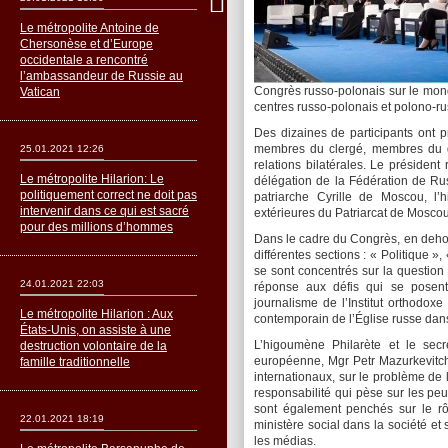
Le métropolite Antoine de
Chersonèse et d’Europe
occidentale a rencontré
l’ambassandeur de Russie au
Congrès russo-polonais sur le monde
Vatican
centres russo-polonais et polono-rus
Des dizaines de participants ont p
membres du clergé, membres du gro
25.01.2021 12:26
relations bilatérales. Le présid
Le métropolite Hilarion: Le
délégation de la Fédération de Rus
politiquement correct ne doit pas
patriarche Cyrille de Moscou, l’
intervenir dans ce qui est sacré
extérieures du Patriarcat de Moscou,
pour des millions d’hommes
Dans le cadre du Congrès, en dehor
différentes sections : « Politique 
se sont concentrés sur la question
24.01.2021 22:03
réponse aux défis qui se posen
journalisme de l’Institut orthodox
Le métropolite Hilarion : Aux
contemporain de l’Église russe dans 
États-Unis, on assiste à une
L’higoumène Philarète et le sec
destruction volontaire de la
européenne, Mgr Petr Mazurkevitch,
famille traditionnelle
internationaux, sur le problème de la
responsabilité qui pèse sur les p
sont également penchés sur le r
22.01.2021 18:19
ministère social dans la société et
les médias.