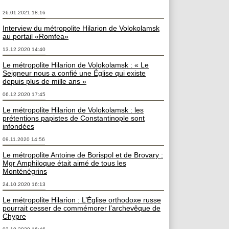
26.01.2021 18:16
Interview du métropolite Hilarion de Volokolamsk
au portail «Romfea»
13.12.2020 14:40
Le métropolite Hilarion de Volokolamsk : « Le
Seigneur nous a confié une Église qui existe
depuis plus de mille ans »
06.12.2020 17:45
Le métropolite Hilarion de Volokolamsk : les
prétentions papistes de Constantinople sont
infondées
09.11.2020 14:56
Le métropolite Antoine de Borispol et de Brovary :
Mgr Amphiloque était aimé de tous les
Monténégrins
24.10.2020 16:13
Le métropolite Hilarion : L’Église orthodoxe russe
pourrait cesser de commémorer l’archevêque de
Chypre