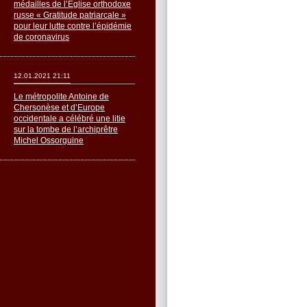
médailles de l’Église orthodoxe
russe « Gratitude patriarcale »
pour leur lutte contre l’épidémie
de coronavirus
12.01.2021 21:11
Le métropolite Antoine de
Chersonèse et d’Europe
occidentale a célébré une litie
sur la tombe de l’archiprêtre
Michel Ossorguine