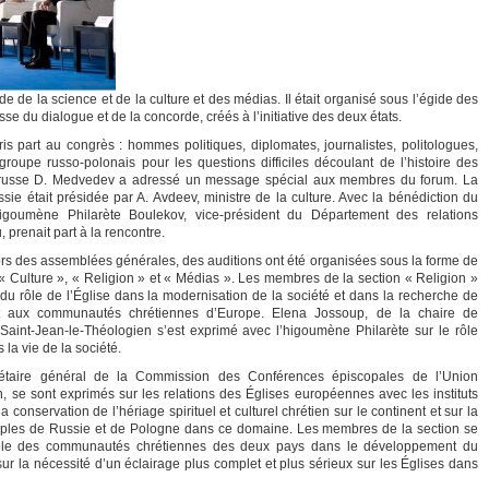
 de la science et de la culture et des médias. Il était organisé sous l’égide des
se du dialogue et de la concorde, créés à l’initiative des deux états.
ris part au congrès : hommes politiques, diplomates, journalistes, politologues,
upe russo-polonais pour les questions difficiles découlant de l’histoire des
ent russe D. Medvedev a adressé un message spécial aux membres du forum. La
sie était présidée par A. Avdeev, ministre de la culture. Avec la bénédiction du
higoumène Philarète Boulekov, vice-président du Département des relations
 prenait part à la rencontre.
s des assemblées générales, des auditions ont été organisées sous la forme de
», « Culture », « Religion » et « Médias ». Les membres de la section « Religion »
 du rôle de l’Église dans la modernisation de la société et dans la recherche de
t aux communautés chrétiennes d’Europe. Elena Jossoup, de la chaire de
e Saint-Jean-le-Théologien s’est exprimé avec l’higoumène Philarète sur le rôle
la vie de la société.
rétaire général de la Commission des Conférences épiscopales de l’Union
 se sont exprimés sur les relations des Églises européennes avec les instituts
 conservation de l’hériage spirituel et culturel chrétien sur le continent et sur la
euples de Russie et de Pologne dans ce domaine. Les membres de la section se
ôle des communautés chrétiennes des deux pays dans le développement du
 sur la nécessité d’un éclairage plus complet et plus sérieux sur les Églises dans