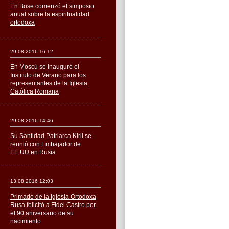
En Bose comenzó el simposio
anual sobre la espiritualidad
ortodoxa
29.08.2016 16:12
En Moscú se inauguró el
Instituto de Verano para los
representantes de la Iglesia
Católica Romana
29.08.2016 14:46
Su Santidad Patriarca Kiril se
reunió con Embajador de
EE.UU en Rusia
13.08.2016 12:03
Primado de la Iglesia Ortodoxa
Rusa felicitó a Fidel Castro por
el 90 aniversario de su
nacimiento