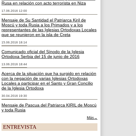
Rusa en relación con acto terrorista en Niza
17.06.2016 12:00
Mensaje de Su Santidad el Patriarca Kiril de
Moscú y toda Rusia a los Primados y a los
representantes de las Iglesias Ortodoxas Locales
que se reunieron en la isla de Creta
15.06.2016 18:14
Comunicado oficial del Sínodo de la Iglesia
Ortodoxa Serbia del 15 de junio de 2016
13.06.2016 18:44
Acerca de la situación que ha surgido en relación
con la negación de varias Iglesias Ortodoxas
Locales a participar en el Santo y Gran Concilio
de la Iglesia Ortodoxa
30.04.2016 19:30
Mensaje de Pascua del Patriarca KIRIL de Moscú
y toda Rusia
Más→
ENTREVISTA