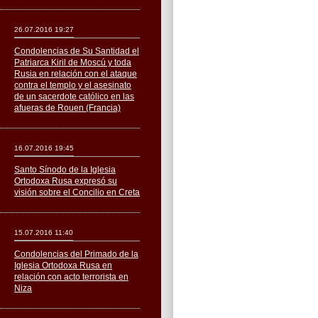
26.07.2016 19:27
Condolencias de Su Santidad el
Patriarca Kiril de Moscú y toda
Rusia en relación con el ataque
contra el templo y el asesinato
de un sacerdote católico en las
afueras de Rouen (Francia)
16.07.2016 19:45
Santo Sínodo de la Iglesia
Ortodoxa Rusa expresó su
visión sobre el Concilio en Creta
15.07.2016 11:40
Condolencias del Primado de la
Iglesia Ortodoxa Rusa en
relación con acto terrorista en
Niza