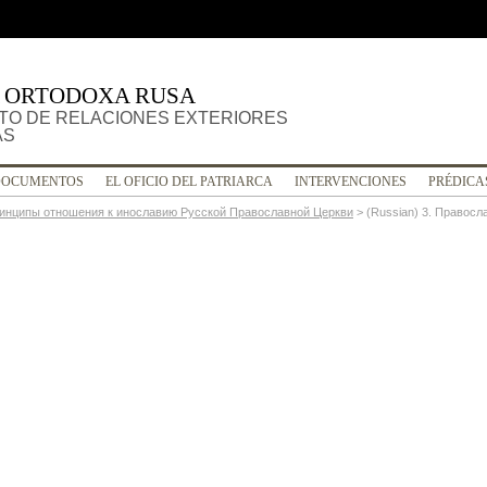
A ORTODOXA RUSA
O DE RELACIONES EXTERIORES
AS
DOCUMENTOS
EL OFICIO DEL PATRIARCA
INTERVENCIONES
PRÉDICA
ринципы отношения к инославию Русской Православной Церкви
>
(Russian) 3. Правос