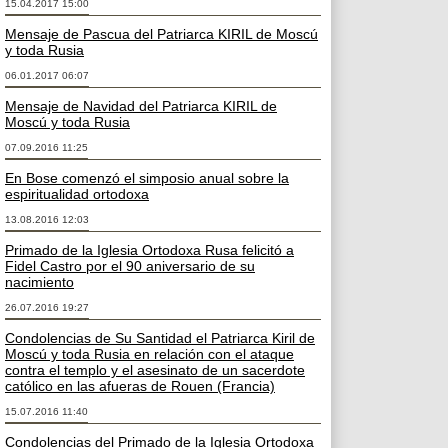
15.04.2017 15:00
Mensaje de Pascua del Patriarca KIRIL de Moscú
y toda Rusia
06.01.2017 06:07
Mensaje de Navidad del Patriarca KIRIL de
Moscú y toda Rusia
07.09.2016 11:25
En Bose comenzó el simposio anual sobre la
espiritualidad ortodoxa
13.08.2016 12:03
Primado de la Iglesia Ortodoxa Rusa felicitó a
Fidel Castro por el 90 aniversario de su
nacimiento
26.07.2016 19:27
Condolencias de Su Santidad el Patriarca Kiril de
Moscú y toda Rusia en relación con el ataque
contra el templo y el asesinato de un sacerdote
católico en las afueras de Rouen (Francia)
15.07.2016 11:40
Condolencias del Primado de la Iglesia Ortodoxa