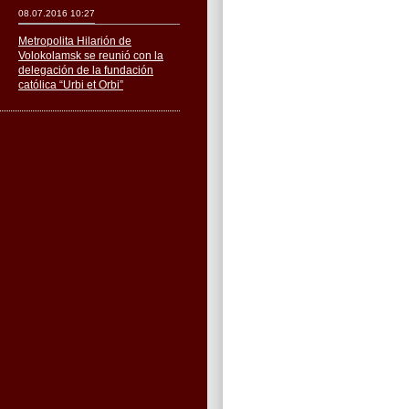
08.07.2016 10:27
Metropolita Hilarión de
Volokolamsk se reunió con la
delegación de la fundación
católica “Urbi et Orbi”