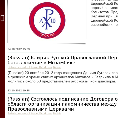
Европейской К
первый совмес
Комитетом Пре
Церквей при Е
Европейской К
европейских по
24.10.2012 15:23
(Russian) Клирик Русской Православной Це
богослужение в Мозамбике
Relaciones entre Iglesias Ortodoxas
,
Noticia
(Russian) 20 октября 2012 года священник Даниил Луговой с
в греческом храме святых архангелов Михаила и Гавриила в М
молились около 50 представителей русскоязычной диаспоры.
23.10.2012 19:38
(Russian) Состоялось подписание Договора о
области организации паломничества между 
Православными Церквами
Relaciones entre Iglesias Ortodoxas
,
Noticia