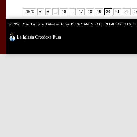
20/70
«
«
...
10
...
17
18
19
20
21
22
2
© 1997—2026 La Iglesia Ortodoxa Rusa. DEPARTAMENTO DE RELACIONES EXT
La Iglesia Ortodoxa Rusa