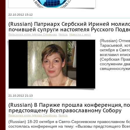
22.10.2012 15:12
(Russian) Патриарх Сербский Ириней молил
почившей супруги настоятеля Русского Подв
Relaciones entre Iglesias Ortodoxas
,
Noticia
,
Новости с мест
(Russian) Отп
Тарасьевой, ко
октября в Свят
возглавил епис
(Сербская Прав
сослужении два
священнослужи
21.10.2012 21:13
(Russian) В Париже прошла конференция, п
предстоящему Всеправославному Собору
Relaciones entre Iglesias Ortodoxas
,
Noticia
(Russian) 18-20 октября в Свято-Сергиевском православном б
состоялась конференция на тему: «Вызовы предстоящего Все