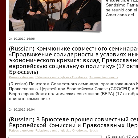
encuentra en EE
Santísimo Patria
se reunió con el
Americana del
24.10.2012 16:06
(Russian) Коммюнике совместного cеминара
«Продвижение солидарности в условиях ны
экономического кризиса: вклад Православн
европейскую социальную политику» (17 октя
Брюссель)
Países exteriores
,
Relaciones entre Iglesias Ortodoxas
,
Documentos nuevos
(Russian) По итогам Совместного семинара, организованного
Православных Церквей при Европейском Союзе (CROCEU) и Е
Бюро европейских политических советников (ВЕРА) (17 октябр
принято коммюнике
24.10.2012 16:04
(Russian) В Брюсселе прошел совместный с
Европейской Комиссии и Православных Це
Países exteriores
,
Relaciones entre Iglesias Ortodoxas
,
Noticia
(Russian) 17 ок