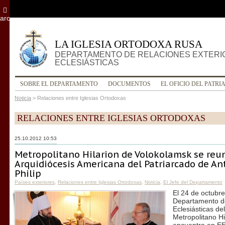
archivo
LA IGLESIA ORTODOXA RUSA
DEPARTAMENTO DE RELACIONES EXTERI
ECLESIÁSTICAS
SOBRE EL DEPARTAMENTO
DOCUMENTOS
EL OFICIO DEL PATRI
Noticia
>
Relaciones entre Iglesias Ortodoxas
RELACIONES ENTRE IGLESIAS ORTODOXAS
25.10.2012 10:53
Metropolitano Hilarion de Volokolamsk se reuni
Arquidiócesis Americana del Patriarcado de Ant
Philip
Países exteriores
,
Relaciones entre Iglesias Ortodoxas
,
Noticia
,
El Jefe del Departamento
El 24 de octubre
Departamento de
Eclesiásticas de
Metropolitano Hi