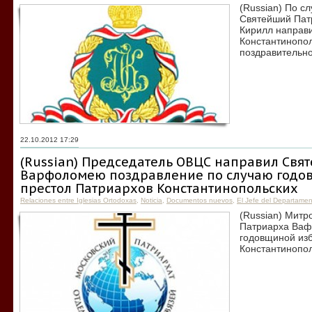
(Russian) По с
Святейший Патр
Кирилл направ
Константинопо
поздравительно
22.10.2012 17:29
(Russian) Председатель ОВЦС направил Свя
Варфоломею поздравление по случаю годо
престол Патриархов Константинопольских
Relaciones entre Iglesias Ortodoxas
,
Noticia
,
Documentos nuevos
,
El Jefe del Departame
(Russian) Митр
Патриарха Ваф
годовщиной из
Константинопол