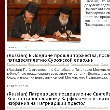
(Russian) От Э
документ подпи
Паксосский Нек
Патриархата с
поставил пред
хозяйственного
Патриархата еп
23.10.2012 11:15
(Russian) В Лондоне прошли торжества, по
пятидесятилетию Сурожской епархии
Países exteriores
,
Relaciones entre Iglesias Ortodoxas
,
Relaciones intercristianas
,
Noticia
,
(Russian) По благословению Святейшего Патриарха Московско
юбилейные празднования возглавил митрополит Волоколамск
Отдела внешних церковных связей Московского Патриархата.
22.10.2012 17:29
(Russian) Патриаршее поздравление Святе
Константинопольскому Варфоломею в связи 
избрания на Патриарший престол
Relaciones entre Iglesias Ortodoxas
,
Noticia
,
Documentos nuevos
,
El Oficio del Patriarca