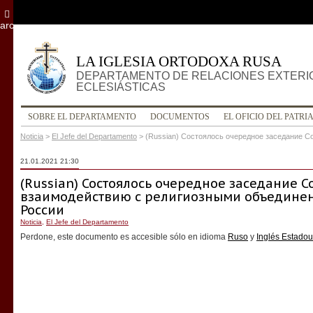
archivo
LA IGLESIA ORTODOXA RUSA
DEPARTAMENTO DE RELACIONES EXTERI
ECLESIÁSTICAS
SOBRE EL DEPARTAMENTO
DOCUMENTOS
EL OFICIO DEL PATRI
Noticia
>
El Jefe del Departamento
>
(Russian) Состоялось очередное заседание С
21.01.2021 21:30
(Russian) Состоялось очередное заседание С
взаимодействию с религиозными объедине
России
Noticia
,
El Jefe del Departamento
Perdone, este documento es accesible sólo en idioma
Ruso
y
Inglés Estado