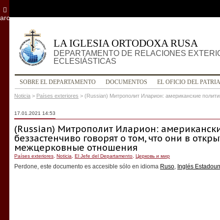
archivo
LA IGLESIA ORTODOXA RUSA
DEPARTAMENTO DE RELACIONES EXTERI
ECLESIÁSTICAS
SOBRE EL DEPARTAMENTO
DOCUMENTOS
EL OFICIO DEL PATRI
Noticia
>
Países exteriores
>
(Russian) Митрополит Иларион: американские полити
17.01.2021 14:53
(Russian) Митрополит Иларион: американск
беззастенчиво говорят о том, что они в отк
межцерковные отношения
Países exteriores
,
Noticia
,
El Jefe del Departamento
,
Церковь и мир
Perdone, este documento es accesible sólo en idioma
Ruso
,
Inglés Estadou