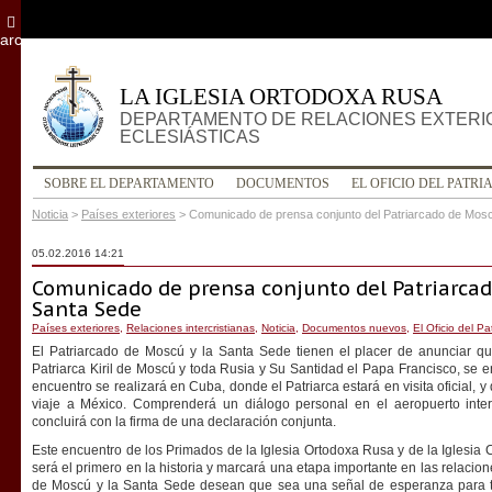
archivo
LA IGLESIA ORTODOXA RUSA
DEPARTAMENTO DE RELACIONES EXTERI
ECLESIÁSTICAS
SOBRE EL DEPARTAMENTO
DOCUMENTOS
EL OFICIO DEL PATRI
Noticia
>
Países exteriores
>
Comunicado de prensa conjunto del Patriarcado de Mosc
05.02.2016 14:21
Comunicado de prensa conjunto del Patriarcad
Santa Sede
Países exteriores
,
Relaciones intercristianas
,
Noticia
,
Documentos nuevos
,
El Oficio del Pa
El Patriarcado de Moscú y la Santa Sede tienen el placer de anunciar qu
Patriarca Kiril de Moscú y toda Rusia y Su Santidad el Papa Francisco, se e
encuentro se realizará en Cuba, donde el Patriarca estará en visita oficial,
viaje a México. Comprenderá un diálogo personal en el aeropuerto int
concluirá con la firma de una declaración conjunta.
Este encuentro de los Primados de la Iglesia Ortodoxa Rusa y de la Iglesia
será el primero en la historia y marcará una etapa importante en las relacione
de Moscú y la Santa Sede desean que sea una señal de esperanza para 