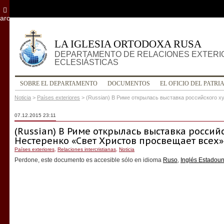
archivo
LA IGLESIA ORTODOXA RUSA
DEPARTAMENTO DE RELACIONES EXTERI
ECLESIÁSTICAS
SOBRE EL DEPARTAMENTO
DOCUMENTOS
EL OFICIO DEL PATRI
Noticia
>
Países exteriores
>
(Russian) В Риме открылась выставка российского х
07.12.2015 23:11
(Russian) В Риме открылась выставка россий
Нестеренко «Свет Христов просвещает всех»
Países exteriores
,
Relaciones intercristianas
,
Noticia
Perdone, este documento es accesible sólo en idioma
Ruso
,
Inglés Estadou