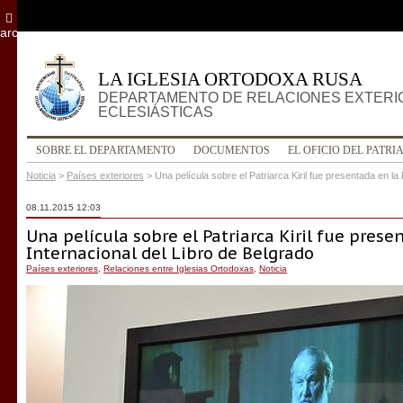
archivo
LA IGLESIA ORTODOXA RUSA
DEPARTAMENTO DE RELACIONES EXTERI
ECLESIÁSTICAS
SOBRE EL DEPARTAMENTO
DOCUMENTOS
EL OFICIO DEL PATRI
Noticia
>
Países exteriores
>
Una película sobre el Patriarca Kiril fue presentada en la
08.11.2015 12:03
Una película sobre el Patriarca Kiril fue prese
Internacional del Libro de Belgrado
Países exteriores
,
Relaciones entre Iglesias Ortodoxas
,
Noticia