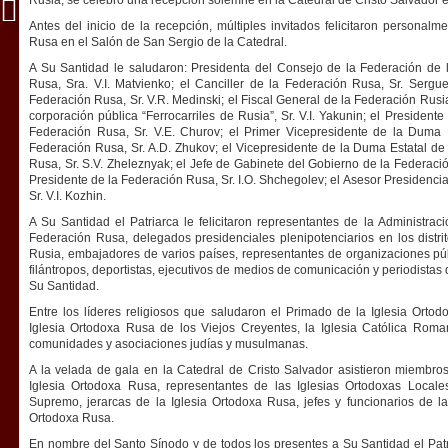
Rusia, se celebró una recepción solemne en la Catedral de Cristo Salvador 
Antes del inicio de la recepción, múltiples invitados felicitaron personal
Rusa en el Salón de San Sergio de la Catedral.
A Su Santidad le saludaron: Presidenta del Consejo de la Federación de
Rusa, Sra. V.I. Matvienko; el Canciller de la Federación Rusa, Sr. Sergue
Federación Rusa, Sr. V.R. Medinski; el Fiscal General de la Federación Rusia
corporación pública “Ferrocarriles de Rusia”, Sr. V.I. Yakunin; el President
Federación Rusa, Sr. V.E. Churov; el Primer Vicepresidente de la Duma 
Federación Rusa, Sr. A.D. Zhukov; el Vicepresidente de la Duma Estatal d
Rusa, Sr. S.V. Zheleznyak; el Jefe de Gabinete del Gobierno de la Federación
Presidente de la Federación Rusa, Sr. I.O. Shchegolev; el Asesor Presidencial, 
Sr. V.I. Kozhin.
A Su Santidad el Patriarca le felicitaron representantes de la Administrac
Federación Rusa, delegados presidenciales plenipotenciarios en los distrit
Rusia, embajadores de varios países, representantes de organizaciones públic
filántropos, deportistas, ejecutivos de medios de comunicación y periodistas
Su Santidad.
Entre los líderes religiosos que saludaron el Primado de la Iglesia Orto
Iglesia Ortodoxa Rusa de los Viejos Creyentes, la Iglesia Católica Roma
comunidades y asociaciones judías y musulmanas.
A la velada de gala en la Catedral de Cristo Salvador asistieron miembr
Iglesia Ortodoxa Rusa, representantes de las Iglesias Ortodoxas Locale
Supremo, jerarcas de la Iglesia Ortodoxa Rusa, jefes y funcionarios de las
Ortodoxa Rusa.
En nombre del Santo Sínodo y de todos los presentes a Su Santidad el Patri