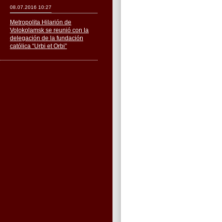
08.07.2016 10:27
Metropolita Hilarión de
Volokolamsk se reunió con la
delegación de la fundación
católica “Urbi et Orbi”