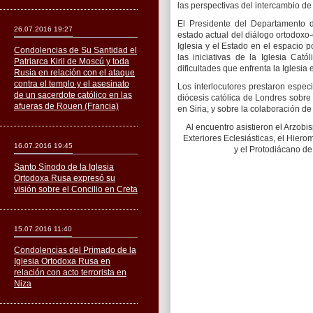
las perspectivas del intercambio de
El Presidente del Departamento d
26.07.2016 19:27
estado actual del diálogo ortodoxo-c
Iglesia y el Estado en el espacio p
Condolencias de Su Santidad el
las iniciativas de la Iglesia Cató
Patriarca Kiril de Moscú y toda
dificultades que enfrenta la Iglesia 
Rusia en relación con el ataque
contra el templo y el asesinato
Los interlocutores prestaron especia
de un sacerdote católico en las
diócesis católica de Londres sobre 
afueras de Rouen (Francia)
en Siria, y sobre la colaboración de
Al encuentro asistieron el Arzobi
Exteriores Eclesiásticas, el Hier
16.07.2016 19:45
y el Protodiácano de
Santo Sínodo de la Iglesia
Ortodoxa Rusa expresó su
visión sobre el Concilio en Creta
15.07.2016 11:40
Condolencias del Primado de la
Iglesia Ortodoxa Rusa en
relación con acto terrorista en
Niza