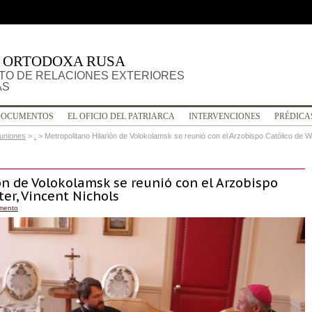
A ORTODOXA RUSA
O DE RELACIONES EXTERIORES
AS
DOCUMENTOS
EL OFICIO DEL PATRIARCA
INTERVENCIONES
PRÉDICA
uniones
>
.
>
Metropolitano Hilarión de Volokolamsk se reunió con el Arzobispo Católico de W
ón de Volokolamsk se reunió con el Arzobispo
er, Vincent Nichols
amento