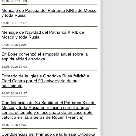
15.04.2017 15:00
Mensaje de Pascua del Patriarca KIRIL de Moscú
y toda Rusia
06.01.2017 06:07
Mensaje de Navidad del Patriarca KIRIL de
Moscú y toda Rusia
07.09.2016 11:25
En Bose comenzó el simposio anual sobre la
espiritualidad ortodoxa
13.08.2016 12:03
Primado de la Iglesia Ortodoxa Rusa felicitó a
Fidel Castro por el 90 aniversario de su
nacimiento
26.07.2016 19:27
Condolencias de Su Santidad el Patriarca Kiril de
Moscú y toda Rusia en relación con el ataque
contra el templo y el asesinato de un sacerdote
católico en las afueras de Rouen (Francia)
15.07.2016 11:40
Condolencias del Primado de la Iglesia Ortodoxa