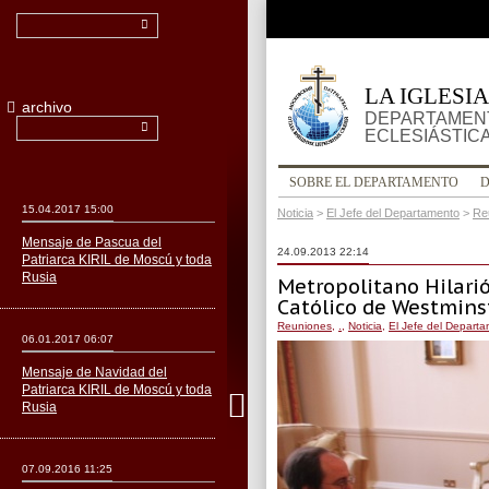
LA IGLESI
archivo
DEPARTAMENT
ECLESIÁSTIC
SOBRE EL DEPARTAMENTO
15.04.2017 15:00
Noticia
>
El Jefe del Departamento
>
Re
Mensaje de Pascua del
24.09.2013 22:14
Patriarca KIRIL de Moscú y toda
Rusia
Metropolitano Hilari
Católico de Westminst
Reuniones
,
.
,
Noticia
,
El Jefe del Depart
06.01.2017 06:07
Mensaje de Navidad del
Patriarca KIRIL de Moscú y toda
Rusia
07.09.2016 11:25