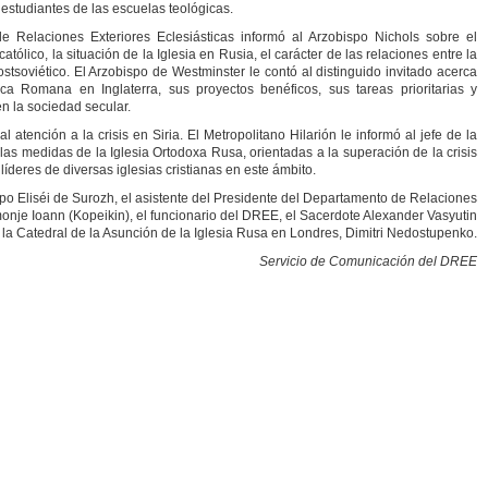
 estudiantes de las escuelas teológicas.
e Relaciones Exteriores Eclesiásticas informó al Arzobispo Nichols sobre el
atólico, la situación de la Iglesia en Rusia, el carácter de las relaciones entre la
ostsoviético. El Arzobispo de Westminster le contó al distinguido invitado acerca
lica Romana en Inglaterra, sus proyectos benéficos, sus tareas prioritarias y
en la sociedad secular.
l atención a la crisis en Siria. El Metropolitano Hilarión le informó al jefe de la
las medidas de la Iglesia Ortodoxa Rusa, orientadas a la superación de la crisis
 líderes de diversas iglesias cristianas en este ámbito.
spo Eliséi de Surozh, el asistente del Presidente del Departamento de Relaciones
omonje Ioann (Kopeikin), el funcionario del DREE, el Sacerdote Alexander Vasyutin
 la Catedral de la Asunción de la Iglesia Rusa en Londres, Dimitri Nedostupenko.
Servicio de Comunicación del DREE