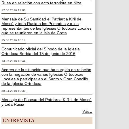
Rusa en relación con acto terrorista en Niza
17.06.2016 12:00
Mensaje de Su Santidad el Patriarca Kiril de
Moscú y toda Rusia a los Primados y a los
representantes de las Iglesias Ortodoxas Locales
que se reunieron en la isla de Creta
15.06.2016 18:14
Comunicado oficial del Sínodo de la Iglesia
Ortodoxa Serbia del 15 de junio de 2016
13.06.2016 18:44
Acerca de la situación que ha surgido en relación
con la negación de varias Iglesias Ortodoxas
Locales a participar en el Santo y Gran Concilio
de la Iglesia Ortodoxa
30.04.2016 19:30
Mensaje de Pascua del Patriarca KIRIL de Moscú
y toda Rusia
Más→
ENTREVISTA