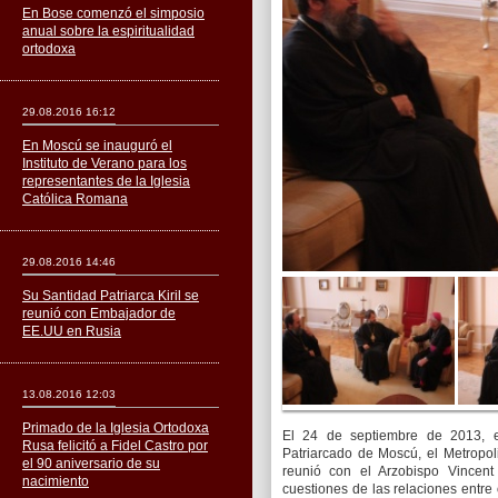
En Bose comenzó el simposio
anual sobre la espiritualidad
ortodoxa
29.08.2016 16:12
En Moscú se inauguró el
Instituto de Verano para los
representantes de la Iglesia
Católica Romana
29.08.2016 14:46
Su Santidad Patriarca Kiril se
reunió con Embajador de
EE.UU en Rusia
13.08.2016 12:03
Primado de la Iglesia Ortodoxa
El 24 de septiembre de 2013, el
Rusa felicitó a Fidel Castro por
Patriarcado de Moscú, el Metropol
el 90 aniversario de su
reunió con el Arzobispo Vincent
nacimiento
cuestiones de las relaciones entre 