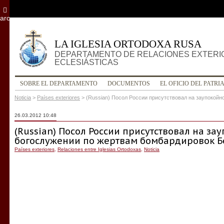
archivo
LA IGLESIA ORTODOXA RUSA
DEPARTAMENTO DE RELACIONES EXTERI
ECLESIÁSTICAS
SOBRE EL DEPARTAMENTO
DOCUMENTOS
EL OFICIO DEL PATRI
Noticia
>
Países exteriores
>
(Russian) Посол России присутствовал на заупокой
26.03.2012 10:48
(Russian) Посол России присутствовал на за
богослужении по жертвам бомбардировок Б
Países exteriores
,
Relaciones entre Iglesias Ortodoxas
,
Noticia