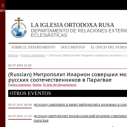
archivo
LA IGLESIA ORTODOXA RUSA
DEPARTAMENTO DE RELACIONES EXTERI
ECLESIÁSTICAS
SOBRE EL DEPARTAMENTO
DOCUMENTOS
EL OFICIO DEL PATRI
Noticia
>
Países exteriores
>
(Russian) Митрополит Иларион совершил молитву о 
02.07.2011 11:33
(Russian) Митрополит Иларион совершил мо
русских соотечественников в Парагвае
Países exteriores
,
Noticia
,
El Jefe del Departamento
OTROS EVENTOS
05.07.2011 09:59
(RUSSIAN) ЗАВЕРШИЛСЯ ВИЗИТ МИТРОПОЛИТА ИЛАРИОНА В ПАР
04.07.2011 17:12
(RUSSIAN) МИТРОПОЛИТ ВОЛОКОЛАМСКИЙ ИЛАРИОН СОВЕРШИЛ
ПАРАГВАЯ