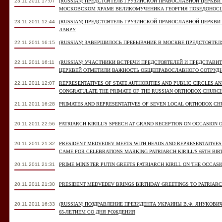
23.11.2011 17:07
(RUSSIAN) ПРЕДСТОЯТЕЛЬ ГРУЗИНСКОЙ ПРАВОСЛАВНОЙ ЦЕРКВ
МОСКОВСКОМ ХРАМЕ ВЕЛИКОМУЧЕНИКА ГЕОРГИЯ ПОБЕДОНОС
23.11.2011 12:44
(RUSSIAN) ПРЕДСТОЯТЕЛЬ ГРУЗИНСКОЙ ПРАВОСЛАВНОЙ ЦЕРКВИ
ЛАВРУ
22.11.2011 16:15
(RUSSIAN) ЗАВЕРШИЛОСЬ ПРЕБЫВАНИЕ В МОСКВЕ ПРЕДСТОЯТЕ
22.11.2011 16:11
(RUSSIAN) УЧАСТНИКИ ВСТРЕЧИ ПРЕДСТОЯТЕЛЕЙ И ПРЕДСТАВ
ЦЕРКВЕЙ ОТМЕТИЛИ ВАЖНОСТЬ ОБЩЕПРАВОСЛАВНОГО СОТРУД
22.11.2011 12:07
REPRESENTATIVES OF STATE AUTHORITIES AND PUBLIC CIRCLES A
CONGRATULATE THE PRIMATE OF THE RUSSIAN ORTHODOX CHURCH 
21.11.2011 16:28
PRIMATES AND REPRESENTATIVES OF SEVEN LOCAL ORTHODOX C
20.11.2011 22:56
PATRIARCH KIRILL’S SPEECH AT GRAND RECEPTION ON OCCASION O
20.11.2011 21:32
PRESIDENT MEDVEDEV MEETS WITH HEADS AND REPRESENTATIVE
CAME FOR CELEBRATIONS MARKING PATRIARCH KIRILL’S 65TH BI
20.11.2011 21:31
PRIME MINISTER PUTIN GREETS PATRIARCH KIRILL ON THE OCCASI
20.11.2011 21:30
PRESIDENT MEDVEDEV BRINGS BIRTHDAY GREETINGS TO PATRIARC
20.11.2011 16:33
(RUSSIAN) ПОЗДРАВЛЕНИЕ ПРЕЗИДЕНТА УКРАИНЫ В.Ф. ЯНУКОВ
65-ЛЕТИЕМ СО ДНЯ РОЖДЕНИЯ