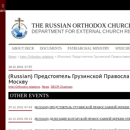
archive
THE RUSSIAN ORTHODOX CHURC
DEPARTMENT FOR EXTERNAL CHURCH R
ABOUT DECR
DOCUMENTS
PATRIARCHAL MINISTRY
SPEECH
News
>
Inter-Orthodox relations
>
(Russian) Предстоятель Грузинской Православн
18.11.2011 17:57
(Russian) Предстоятель Грузинской Правосл
Москву
Inter-Orthodox relations
,
News
,
DECR Chairman
OTHER EVENTS
25.11.2011 07:43
(RUSSIAN) ПРЕДСТОЯТЕЛЬ ГРУЗИНСКОЙ ПРАВОСЛАВНОЙ ЦЕРКВИ
24.11.2011 09:13
(RUSSIAN) ДЕЛЕГАЦИЯ БОЛГАРСКОЙ ПРАВОСЛАВНОЙ ЦЕРКВИ О