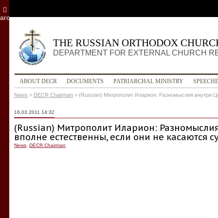
archive
THE RUSSIAN ORTHODOX CHURC
DEPARTMENT FOR EXTERNAL CHURCH R
ABOUT DECR
DOCUMENTS
PATRIARCHAL MINISTRY
SPEECH
News
>
DECR Chairman
>
(Russian) Митрополит Иларион: Разномыслия внутри Ц
16.03.2011 14:32
(Russian) Митрополит Иларион: Разномысли
вполне естественны, если они не касаются 
News
,
DECR Chairman