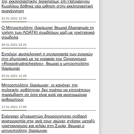
της εκκλησιαστικής διοικήσεως επί Πατριάρχου
Κυρίλλου δόθηκε νέα ώθηση στην εκκλησιαστική
αναγέννηση
31.01.2021 12:55
Ο Μητροπολίτης Ιλαρίωνας θεωρεί βλασφημία τη
χρήση των ΛΟΑΤΚΙ συμβόλων μαζί με χριστιανικά
σύμβολα
30.01.2021 23:24
Εντελώς φυσιολογική η συνεργασία των ενοριών
στο εξωτερικό με τα γραφεία του Οργανισμού
«Rossotrudnichestvo», θεωρεί ο μητροπολίτης
Ιλαρίωνας
25.01.2021 12:26
Μητροπολίτης Ιλαρίωνας: οι κανόνες της
πολιτικής ορθότητας δεν πρέπει να επιτρέπουν
παρέμβαση σε όσα είναι ιερά για εκατομμύρια
ανθρώπους
17.01.2021 17:05
Ενέργειες εξτρεμιστών δημιούργησαν σοβαρή
ανισορροπία στις ανά τους αιώνες σχέσεις μεταξύ
χριστιανισμού και ισλάμ στη Συρία, θεωρεί ο
μητροπολίτης Ιλαρίωνας