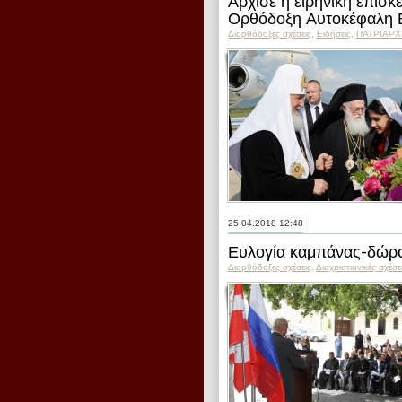
Άρχισε η ειρηνική επίσ
Ορθόδοξη Αυτοκέφαλη Ε
Διορθόδοξες σχέσεις
,
Ειδήσεις
,
ПΑΤΡΙΑΡΧ
25.04.2018 12:48
Ευλογία καμπάνας-δώρο
Διορθόδοξες σχέσεις
,
Διαχριστιανικές σχέσε