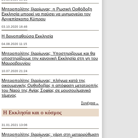
Μητροπολίτης Ιλαρίωνας: η Ρωσική Ορθόδοξη
Εκκλησία μπορεί να παύσει να μνημονεύει τον
Αρχιεπίσκοπο Κύπρου
03.10.2020 16:46
Η δεινοπαθούσα Εκκλησία
04.08.2020 11:15
Μητροπολίτης Ιλαρίωνας: Υποστηρίζουμε και θα
υποστηρίζουμε την κανονική Εκκλησία στη γη του
Μαυροβουνίου
10.07.2020 21:24
Μητροπολίτης Ιλαρίωνας: πλήγμα κατά της
οικουμενικής Ορθοδοξίας η απόφαση μετατροπής
του Ναού της Αγίας Σοφίας σε μουσουλμανικό
τέμενος
Συνέχεια→
Η Εκκλησία και ο κόσμος
31.01.2021 13:06
Μητροπολίτης Ιλαρίωνας: χάρη στη μεταρρύθμιση