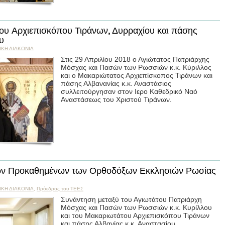
ου Αρχιεπισκόπου Τιράνων, Δυρραχίου και πάσης
υ
ΙΚΗ ΔΙΑΚΟΝΙΑ
Στις 29 Απριλίου 2018 ο Αγιώτατος Πατριάρχης
Μόσχας και Πασών των Ρωσσιών κ.κ. Κύριλλος
και ο Μακαριώτατος Αρχιεπίσκοπος Τιράνων και
πάσης Αλβανανίας κ.κ. Αναστάσιος
συλλειτούργησαν στον Ιερο Καθεδρικό Ναό
Αναστάσεως του Χριστού Τιράνων.
των Προκαθημένων των Ορθοδόξων Εκκλησιών Ρωσίας
ΙΚΗ ΔΙΑΚΟΝΙΑ
,
Пρόεδρος του ΤΕΕΣ
Συνάντηση μεταξύ του Αγιωτάτου Πατριάρχη
Μόσχας και Πασών των Ρωσσιών κ.κ. Κυρίλλου
και του Μακαριωτάτου Αρχιεπισκόπου Τιράνων
και πάσης Αλβανίας κ.κ. Αναστασίου