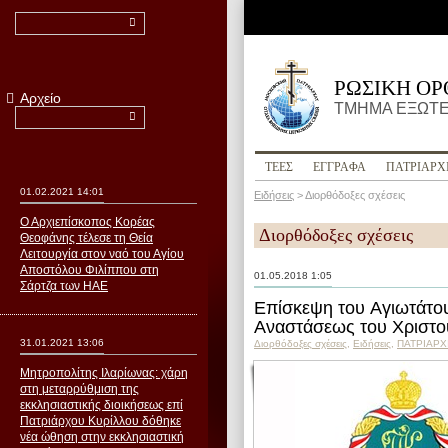
ΡΩΣΙΚΗ Ο
Αρχείο
ΤΜΗΜΑ ΕΞΩΤΕ
ΤΕΕΣ
ΕΓΓΡΑΦΑ
ПΑΤΡΙΑΡΧ
01.02.2021 14:01
Ειδήσεις
>
Διορθόδοξες σχέσεις
Ο Αρχιεπίσκοπος Κορέας
Διορθόδοξες σχέσεις
Θεοφάνης τέλεσε τη Θεία
Λειτουργία στον ναό του Αγίου
Αποστόλου Φιλίππου στη
01.05.2018 1:05
Σάρτζα των ΗΑΕ
Επίσκεψη του Αγιωτάτο
Αναστάσεως του Χριστο
31.01.2021 13:06
Διορθόδοξες σχέσεις
,
Ειδήσεις
,
ПΑΤΡΙΑΡΧ
Μητροπολίτης Ιλαρίωνας: χάρη
στη μεταρρύθμιση της
εκκλησιαστικής διοικήσεως επί
Πατριάρχου Κυρίλλου δόθηκε
νέα ώθηση στην εκκλησιαστική