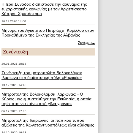
Η Ιερά Σύνοδος διαπίστωσε την αδυναμία της
ευχαριστιακής κοινωνίας με τον Αρχιεπίσκοπο
Κύπρου Χρυσόστομο
16.11.2020 14:00
Μήνυμα του Αγιωτάτου Πατριάρχη Κυρίλλου στον
Προκαθήμενο της Εκκλησίας της Αλβανίας
Συνέχεια→
Συνέντευξη
26.01.2021 18:16
Συνέντευξη του μητροπολίτη Βολοκολάμσκ
Ιλαρίωνα στη διαδικτυακή πύλη «Ρομφαία»
13.12.2020 14:40
Μητροπολίτης Βολοκολάμσκ Ιλαρίωνας: «Ο
Κύριος μας εμπιστεύθηκε την Εκκλησία, η οποία
υφίσταται για πάνω από χίλια χρόνια»
06.12.2020 17:45
Μητροπολίτης Ιλαρίωνας: οι παπικού τύπου
αξιώσεις της Κωνσταντινουπόλεως είναι αβάσιμες
24.10.2020 16:13