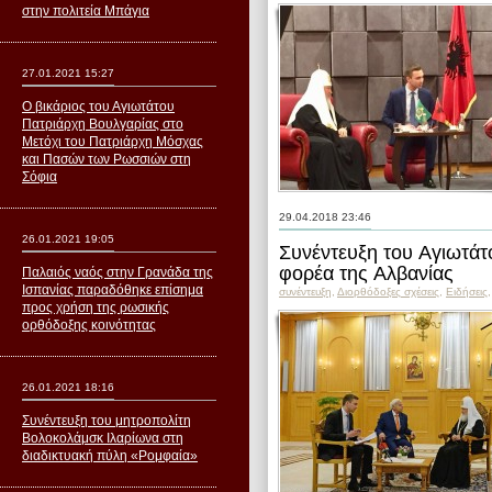
στην πολιτεία Μπάγια
27.01.2021 15:27
Ο βικάριος του Αγιωτάτου
Πατριάρχη Βουλγαρίας στο
Μετόχι του Πατριάρχη Μόσχας
και Πασών των Ρωσσιών στη
Σόφια
29.04.2018 23:46
26.01.2021 19:05
Συνέντευξη του Αγιωτάτ
φορέα της Αλβανίας
Παλαιός ναός στην Γρανάδα της
Ισπανίας παραδόθηκε επίσημα
συνέντευξη
,
Διορθόδοξες σχέσεις
,
Ειδήσεις
προς χρήση της ρωσικής
ορθόδοξης κοινότητας
26.01.2021 18:16
Συνέντευξη του μητροπολίτη
Βολοκολάμσκ Ιλαρίωνα στη
διαδικτυακή πύλη «Ρομφαία»