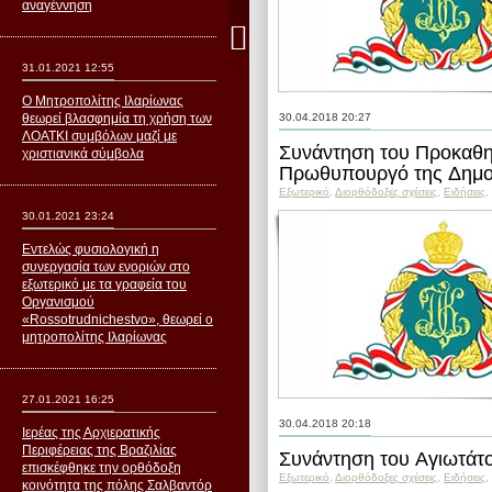
αναγέννηση
31.01.2021 12:55
Ο Μητροπολίτης Ιλαρίωνας
θεωρεί βλασφημία τη χρήση των
30.04.2018 20:27
ΛΟΑΤΚΙ συμβόλων μαζί με
Συνάντηση του Προκαθη
χριστιανικά σύμβολα
Πρωθυπουργό της Δημοκ
Εξωτερικό
,
Διορθόδοξες σχέσεις
,
Ειδήσεις
,
30.01.2021 23:24
Εντελώς φυσιολογική η
συνεργασία των ενοριών στο
εξωτερικό με τα γραφεία του
Οργανισμού
«Rossotrudnichestvo», θεωρεί ο
μητροπολίτης Ιλαρίωνας
27.01.2021 16:25
30.04.2018 20:18
Ιερέας της Αρχιερατικής
Περιφέρειας της Βραζιλίας
Συνάντηση του Αγιωτάτο
επισκέφθηκε την ορθόδοξη
Εξωτερικό
,
Διορθόδοξες σχέσεις
,
Ειδήσεις
,
κοινότητα της πόλης Σαλβαντόρ