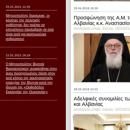
25.01.2021 12:26
29.04.2018 16:30
Μητροπολίτης Ιλαρίωνας: οι
Προσφώνηση της Α.Μ. τ
κανόνες της πολιτικής
Αλβανίας κ.κ. Αναστασίο
ορθότητας δεν πρέπει να
Διορθόδοξες σχέσεις
,
Ειδήσεις
,
ПΑΤΡΙΑΡΧ
επιτρέπουν παρέμβαση σε όσα
είναι ιερά για εκατομμύρια
ανθρώπους
22.01.2021 18:19
Ο Μητροπολίτης Βίνιτσα
Βαρσανούφιος αναφέρθηκε στην
άνευ προηγουμένου πίεση στον
ιερό κλήρο της εκκλησιαστικής
επαρχίας της Βίνιτσα κατά την
ίδρυση της «Ορθοδόξου
28.04.2018 22:02
Εκκλησίας της Ουκρανίας»
Αδελφικές συνομιλίες 
και Αλβανίας
Διορθόδοξες σχέσεις
,
Ειδήσεις
,
ПΑΤΡΙΑΡΧ