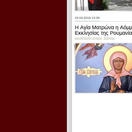
24.04.2018 13:38
Η Αγία Ματρώνα η Αόμμ
Εκκλησίας της Ρουμανί
Διορθόδοξες σχέσεις
,
Ειδήσεις