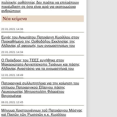
πολιτικής ορθότητας δεν πρέπει να επιτρέπουν
παρέμβαση σε όσα είναι ιερά για εκατομμύρια
ανθρώπους
Νέα κείμενα
22.01.2021 14:36
Ευχές του Αγιωτάτου Πατριάρχη Κυρίλλου στον
Προκαθήμενο της Ορθοδόξου Εκκλησίας της
Αλβανίας εξ αφορμής των ονομαστηρίων του
22.01.2021 14:34
Ο Πρόεδρος του ΤΕΕΣ ευχήθηκε στον
Μακαριώτατο Αρχιεπίσκοπο Τιράνων και πάσης
Αλβανίας Αναστάσιο για τα ονομαστήριά του
12.01.2021 18:49
Πατριαρχικά συλλυπητήρια για την κοίμηση του
επίτιμου Πατριαρχικού Εξάρχου πάσης
Λευκορωσίας Μητροπολίτη Φιλαρέτου
Βαχρομέγεφ
06.01.2021 12:45
Μήνυμα Χριστουγέννων τοῦ Πατριάρχου Μόσχας
καὶ Πασῶν τῶν Ῥωσσιῶν κ.κ. Κυρίλλου