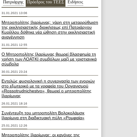
Πατριάρχης
Пρόεδρος του ΤΕΕΣ
Ειδήσεις
31.01.2021 13:06
Μητροπολίτης Ιλαρίωνας: χάρη στη μεταρρύθμιση
της εκκλησιαστικής διοικήσεως επί Πατριάρχου
Κυρίλλου δόθηκε νέα ώθηση στην εκκλησιαστική
αναγέννηση
31.01.2021 12:55
Ο Μητροπολίτης Ιλαρίωνας θεωρεί βλασφημία τη
χρήση των ΛΟΑΤΚΙ συμβόλων μαζί με χριστιανικά
σύμβολα
30.01.2021 23:24
Εντελώς φυσιολογική η συνεργασία των ενοριών
στο εξωτερικό με τα γραφεία του Οργανισμού
«Rossotrudnichestvo», θεωρεί ο μητροπολίτης
Ιλαρίωνας
26.01.2021 18:16
Συνέντευξη του μητροπολίτη Βολοκολάμσκ
Ιλαρίωνα στη διαδικτυακή πύλη «Ρομφαία»
25.01.2021 12:26
Μητροπολίτης Ιλαρίωνας: οι κανόνες της