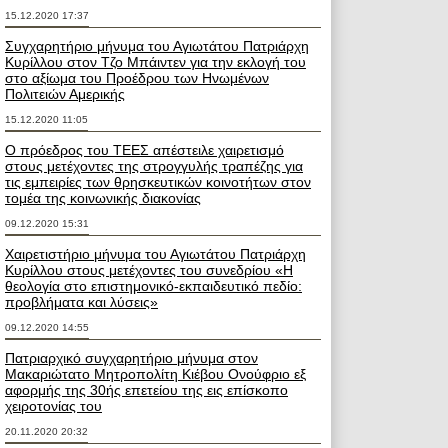
15.12.2020 17:37
Συγχαρητήριο μήνυμα του Αγιωτάτου Πατριάρχη
Κυρίλλου στον Τζο Μπάιντεν για την εκλογή του
στο αξίωμα του Προέδρου των Ηνωμένων
Πολιτειών Αμερικής
15.12.2020 11:05
Ο πρόεδρος του ΤΕΕΣ απέστειλε χαιρετισμό
στους μετέχοντες της στρογγυλής τραπέζης για
τις εμπειρίες των θρησκευτικών κοινοτήτων στον
τομέα της κοινωνικής διακονίας
09.12.2020 15:31
Χαιρετιστήριο μήνυμα του Αγιωτάτου Πατριάρχη
Κυρίλλου στους μετέχοντες του συνεδρίου «Η
θεολογία στο επιστημονικό-εκπαιδευτικό πεδίο:
προβλήματα και λύσεις»
09.12.2020 14:55
Πατριαρχικό συγχαρητήριο μήνυμα στον
Μακαριώτατο Μητροπολίτη Κιέβου Ονούφριο εξ
αφορμής της 30ής επετείου της εις επίσκοπο
χειροτονίας του
20.11.2020 20:32