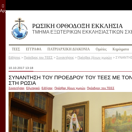
Αρχείο
ΡΩΣΙΚΗ ΟΡΘΟΔΟΞΗ ΕΚΚΛΗΣΙΑ
ΤΜΗΜΑ ΕΞΩΤΕΡΙΚΩΝ ΕΚΚΛΗΣΙΑΣΤΙΚΩΝ Σ
ΤΕΕΣ
ΕΓΓΡΑΦΑ
ПΑΤΡΙΑΡΧΙΚΗ ΔΙΑΚΟΝΙΑ
Ομιλίες
Κηρύγματα
Ειδήσεις
>
Пρόεδρος του ΤΕΕΣ
>
Συναντήσεις
>
Πρέσβεις ξένων χωρών
>
ΣΥΝΑΝΤΗΣ
10.10.2017 13:18
ΣΥΝΑΝΤΗΣΗ ΤΟΥ ΠΡΟΕΔΡΟΥ ΤΟΥ ΤΕΕΣ ΜΕ ΤΟΝ
ΣΤΗ ΡΩΣΙΑ
Συναντήσεις
,
Εξωτερικό
,
Ειδήσεις
,
Πρέσβεις ξένων χωρών
,
Пρόεδρος του ΤΕΕΣ