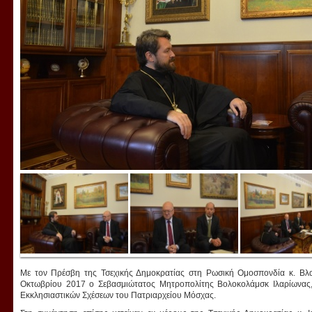
Με τον Πρέσβη της Τσεχικής Δημοκρατίας στη Ρωσική Ομοσπονδία κ. Βλα
Οκτωβρίου 2017 ο Σεβασμιώτατος Μητροπολίτης Βολοκολάμσκ Ιλαρίωνας
Εκκλησιαστικών Σχέσεων του Πατριαρχείου Μόσχας.