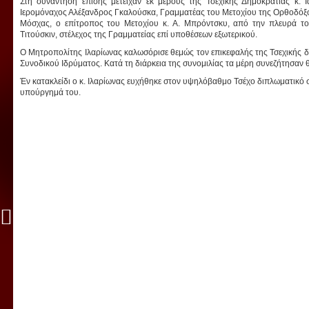
Στη συνάντηση επίσης μετείχαν εκ μέρους της Τσεχικής Δημοκρατίας κ. 
Ιερομόναχος Αλέξανδρος Γκαλούσκα, Γραμματέας του Μετοχίου της Ορθοδόξο
Μόσχας, ο επίτροπος του Μετοχίου κ. Α. Μπρόντσκυ, από την πλευρά τ
Τιτούσκιν, στέλεχος της Γραμματείας επί υποθέσεων εξωτερικού.
Ο Μητροπολίτης Ιλαρίωνας καλωσόρισε θεμώς τον επικεφαλής της Τσεχικής 
Συνοδικού Ιδρύματος. Κατά τη διάρκεια της συνομιλίας τα μέρη συνεζήτησαν 
Ἐν κατακλείδι ο κ. Ιλαρίωνας ευχήθηκε στον υψηλόβαθμο Τσέχο διπλωματικό 
υπούργημά του.