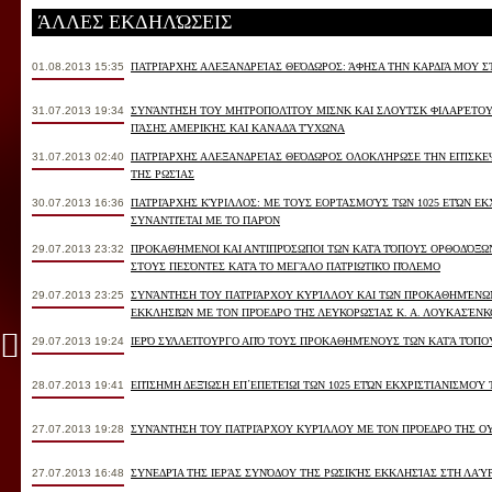
ΆΛΛΕΣ ΕΚΔΗΛΏΣΕΙΣ
01.08.2013 15:35
ΠΑΤΡΙΆΡΧΗΣ ΑΛΕΞΑΝΔΡΕΊΑΣ ΘΕΌΔΩΡΟΣ: ΆΦΗΣΑ ΤΗΝ ΚΑΡΔΙΆ ΜΟΥ Σ
31.07.2013 19:34
ΣΥΝΆΝΤΗΣΗ ΤΟΥ ΜΗΤΡΟΠΟΛΊΤΟΥ ΜΙΣΝΚ ΚΑΙ ΣΛΟΥΤΣΚ ΦΙΛΑΡΈΤΟ
ΠΆΣΗΣ ΑΜΕΡΙΚΉΣ ΚΑΙ ΚΑΝΑΔΆ ΤΎΧΩΝΑ
31.07.2013 02:40
ΠΑΤΡΙΆΡΧΗΣ ΑΛΕΞΑΝΔΡΕΊΑΣ ΘΕΌΔΩΡΟΣ ΟΛΟΚΛΉΡΩΣΕ ΤΗΝ ΕΠΊΣΚΕ
ΤΗΣ ΡΩΣΊΑΣ
30.07.2013 16:36
ΠΑΤΡΙΆΡΧΗΣ ΚΎΡΙΛΛΟΣ: ΜΕ ΤΟΥΣ ΕΟΡΤΑΣΜΟΎΣ ΤΩΝ 1025 ΕΤΏΝ ΕΚ
ΣΥΝΑΝΤΙΈΤΑΙ ΜΕ ΤΟ ΠΑΡΌΝ
29.07.2013 23:32
ΠΡΟΚΑΘΉΜΕΝΟΙ ΚΑΙ ΑΝΤΙΠΡΌΣΩΠΟΙ ΤΩΝ ΚΑΤΆ ΤΌΠΟΥΣ ΟΡΘΟΔΌΞΩ
ΣΤΟΥΣ ΠΕΣΌΝΤΕΣ ΚΑΤΆ ΤΟ ΜΕΓΆΛΟ ΠΑΤΡΙΩΤΙΚΌ ΠΌΛΕΜΟ
29.07.2013 23:25
ΣΥΝΆΝΤΗΣΗ ΤΟΥ ΠΑΤΡΙΆΡΧΟΥ ΚΥΡΊΛΛΟΥ ΚΑΙ ΤΩΝ ΠΡΟΚΑΘΗΜΈΝΩ
ΕΚΚΛΗΣΙΏΝ ΜΕ ΤΟΝ ΠΡΌΕΔΡΟ ΤΗΣ ΛΕΥΚΟΡΩΣΊΑΣ Κ. Α. ΛΟΥΚΑΣΈΝΚ
29.07.2013 19:24
ΙΕΡΌ ΣΥΛΛΕΊΤΟΥΡΓΟ ΑΠΌ ΤΟΥΣ ΠΡΟΚΑΘΗΜΈΝΟΥΣ ΤΩΝ ΚΑΤΆ ΤΌΠΟ
28.07.2013 19:41
ΕΠΊΣΗΜΗ ΔΕΞΊΩΣΗ ΕΠ΄ΕΠΕΤΕΊΩΙ ΤΩΝ 1025 ΕΤΏΝ ΕΚΧΡΙΣΤΙΑΝΙΣΜΟΎ Τ
27.07.2013 19:28
ΣΥΝΆΝΤΗΣΗ ΤΟΥ ΠΑΤΡΙΆΡΧΟΥ ΚΥΡΊΛΛΟΥ ΜΕ ΤΟΝ ΠΡΌΕΔΡΟ ΤΗΣ ΟΥ
27.07.2013 16:48
ΣΥΝΕΔΡΊΑ ΤΗΣ ΙΕΡΆΣ ΣΥΝΌΔΟΥ ΤΗΣ ΡΩΣΙΚΉΣ ΕΚΚΛΗΣΊΑΣ ΣΤΗ ΛΑΎ