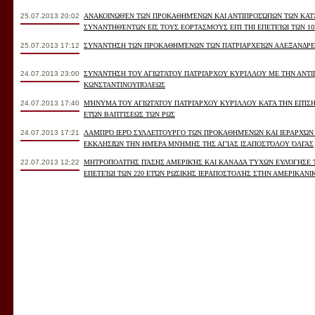
25.07.2013 20:02
ΑΝΑΚΟΙΝΩΘΈΝ ΤΩΝ ΠΡΟΚΑΘΗΜΈΝΩΝ ΚΑΙ ΑΝΤΙΠΡΟΣΏΠΩΝ ΤΩΝ ΚΑΤΆ 
ΥΝΑΝΤΗΘΈΝΤΩΝ ΕΙΣ ΤΟΥΣ ΕΟΡΤΑΣΜΟΎΣ ΕΠΊ ΤΗΙ ΕΠΕΤΕΊΩΙ ΤΩΝ 1025 
25.07.2013 17:12
ΣΥΝΆΝΤΗΣΗ ΤΩΝ ΠΡΟΚΑΘΗΜΈΝΩΝ ΤΩΝ ΠΑΤΡΙΑΡΧΕΊΩΝ ΑΛΕΞΑΝΔΡΕ
24.07.2013 23:00
ΣΥΝΆΝΤΗΣΗ ΤΟΥ ΑΓΙΩΤΆΤΟΥ ΠΑΤΡΙΆΡΧΟΥ ΚΥΡΊΛΛΟΥ ΜΕ ΤΗΝ ΑΝΤΙ
ΚΩΝΣΤΑΝΤΙΝΟΥΠΌΛΕΩΣ
24.07.2013 17:40
ΜΉΝΥΜΑ ΤΟΥ ΑΓΙΩΤΆΤΟΥ ΠΑΤΡΙΆΡΧΟΥ ΚΥΡΊΛΛΟΥ ΚΑΤΆ ΤΗΝ ΕΠΊΣΗΜΗ Δ
ΏΝ ΒΑΠΤΊΣΕΩΣ ΤΩΝ ΡΩΣ
24.07.2013 17:21
ΛΑΜΠΡΌ ΙΕΡΌ ΣΥΛΛΕΊΤΟΥΡΓΟ ΤΩΝ ΠΡΟΚΑΘΗΜΈΝΩΝ ΚΑΙ ΙΕΡΑΡΧΏΝ
ΕΚΚΛΗΣΙΏΝ ΤΗΝ ΗΜΈΡΑ ΜΝΉΜΗΣ ΤΗΣ ΑΓΊΑΣ ΙΣΑΠΟΣΤΌΛΟΥ ΌΛΓΑΣ
22.07.2013 12:22
MΗΤΡΟΠΟΛΊΤΗΣ ΠΆΣΗΣ ΑΜΕΡΙΚΉΣ ΚΑΙ ΚΑΝΑΔΆ ΤΎΧΩΝ ΕΥΛΌΓΗΣΕ ΤΗ
ΠΕΤΕΊΩΙ ΤΩΝ 220 ΕΤΏΝ ΡΩΣΙΚΗΣ ΙΕΡΑΠΟΣΤΟΛΉΣ ΣΤΗΝ ΑΜΕΡΙΚΑΝΙΚΉ