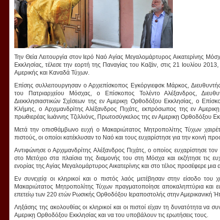
Την Θεία Λειτουργία στον Ιερό Ναό Αγίας Μεγαλομάρτυρος Αικατερίνης Μόσ
Εκκλησίας, τέλεσε την εορτή της Παναγίας του Καζάν, στις 21 Ιουλίου 20
Αμερικής και Καναδά Τύχων.
Επίσης συλλειτουργησαν ο Αρχιεπίσκοπος Εγκόργιεφσκ Μάρκος, Διευθυντή
του Πατριαρχείου Μόσχας, ο Επίσκοπος Τολέντο Αλέξανδρος, Διευθ
Διεκκλησιαστικών Σχέσεων της εν Αμερικῃ Ορθοδόξου Εκκλησίας, ο Επίσ
Κλήμης, ο Αρχιμανδρίτης Αλέξανδρος Πιχάτς, εκπρόσωπος της εν Αμερι
πρωθιερέας Ιωάννης Τζιλλιόνς, Πρωτοσύγκελος της εν Αμερικῃ Ορθοδόξου Εκ
Μετά την οπισθάμβωνο ευχή ο Μακαριώτατος Μητροπολίτης Τύχων χαιρέτι
πιστούς, οι οποίοι κατέκλυσαν το Ναό και τους ευχαρίστησε για την κοινή προ
Αντιφώνησε ο Αρχιμανδρίτης Αλέξανδρος Πιχάτς, ο οποίος ευχαρίστησε τον
στο Μετόχιο στα πλαίσια της διαμονής του στη Μόσχα και εκζήτησε τις ε
ενορίας της Αγίας Μεγαλομάρτυρος Αικατερίνης και στο τέλος προσέφερε μια α
Εν συνεχείᾳ οι κληρικοί και ο πιστός λαός μετέβησαν στην είσοδο του
Μακαριώτατος Μητροπολίτης Τύχων πραγματοποίησε αποκαληπτύρια και ευ
επετείῳ των 220 ετών Ρωσικής Ορθοδόξου Ιεραποστολής στην Αμερικανική Ή
Ληξάσης της ακολουθίας οι κληρικοί και οι πιστοί είχαν τη δυνατότητα να 
Αμερικῃ Ορθοδόξου Εκκλησίας και να του υποβάλουν τις ερωτήσεις τους.