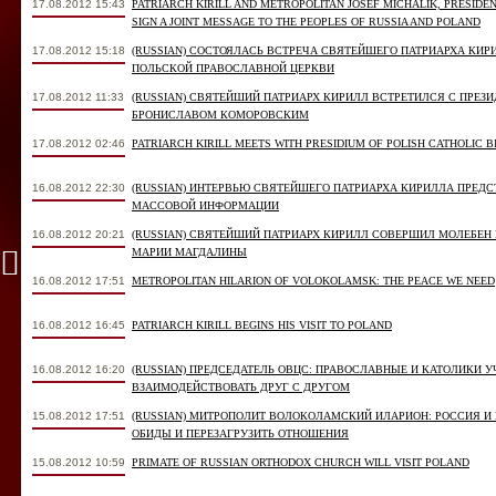
17.08.2012 15:43
PATRIARCH KIRILL AND METROPOLITAN JOSEF MICHALIK, PRESIDEN
SIGN A JOINT MESSAGE TO THE PEOPLES OF RUSSIA AND POLAND
17.08.2012 15:18
(RUSSIAN) СОСТОЯЛАСЬ ВСТРЕЧА СВЯТЕЙШЕГО ПАТРИАРХА КИР
ПОЛЬСКОЙ ПРАВОСЛАВНОЙ ЦЕРКВИ
17.08.2012 11:33
(RUSSIAN) СВЯТЕЙШИЙ ПАТРИАРХ КИРИЛЛ ВСТРЕТИЛСЯ С ПРЕ
БРОНИСЛАВОМ КОМОРОВСКИМ
17.08.2012 02:46
PATRIARCH KIRILL MEETS WITH PRESIDIUM OF POLISH CATHOLIC 
16.08.2012 22:30
(RUSSIAN) ИНТЕРВЬЮ СВЯТЕЙШЕГО ПАТРИАРХА КИРИЛЛА ПРЕД
МАССОВОЙ ИНФОРМАЦИИ
16.08.2012 20:21
(RUSSIAN) СВЯТЕЙШИЙ ПАТРИАРХ КИРИЛЛ СОВЕРШИЛ МОЛЕБЕ
МАРИИ МАГДАЛИНЫ
16.08.2012 17:51
METROPOLITAN HILARION OF VOLOKOLAMSK: THE PEACE WE NEED
16.08.2012 16:45
PATRIARCH KIRILL BEGINS HIS VISIT TO POLAND
16.08.2012 16:20
(RUSSIAN) ПРЕДСЕДАТЕЛЬ ОВЦС: ПРАВОСЛАВНЫЕ И КАТОЛИКИ 
ВЗАИМОДЕЙСТВОВАТЬ ДРУГ С ДРУГОМ
15.08.2012 17:51
(RUSSIAN) МИТРОПОЛИТ ВОЛОКОЛАМСКИЙ ИЛАРИОН: РОССИЯ 
ОБИДЫ И ПЕРЕЗАГРУЗИТЬ ОТНОШЕНИЯ
15.08.2012 10:59
PRIMATE OF RUSSIAN ORTHODOX CHURCH WILL VISIT POLAND