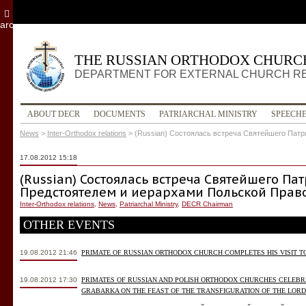
archive
THE RUSSIAN ORTHODOX CHURC
DEPARTMENT FOR EXTERNAL CHURCH R
ABOUT DECR
DOCUMENTS
PATRIARCHAL MINISTRY
SPEECH
News
>
Inter-Orthodox relations
>
(Russian) Состоялась встреча Святейшего Пат
17.08.2012 15:18
(Russian) Состоялась встреча Святейшего Па
Предстоятелем и иерархами Польской Прав
Inter-Orthodox relations
,
News
,
Patriarchal Ministry
,
DECR Chairman
OTHER EVENTS
19.08.2012 21:46
PRIMATE OF RUSSIAN ORTHODOX CHURCH COMPLETES HIS VISIT T
19.08.2012 17:30
PRIMATES OF RUSSIAN AND POLISH ORTHODOX CHURCHES CELEBR
GRABARKA ON THE FEAST OF THE TRANSFIGURATION OF THE LORD