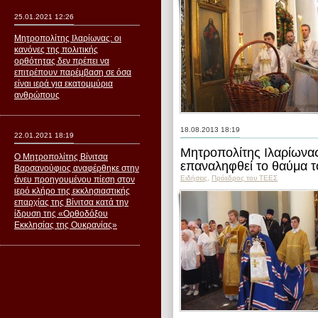
25.01.2021 12:26
Μητροπολίτης Ιλαρίωνας: οι
κανόνες της πολιτικής
ορθότητας δεν πρέπει να
επιτρέπουν παρέμβαση σε όσα
είναι ιερά για εκατομμύρια
ανθρώπους
18.08.2013 18:19
22.01.2021 18:19
Μητροπολίτης Ιλαρίωνας
Ο Μητροπολίτης Βίνιτσα
επαναληφθεί το θαύμα 
Βαρσανούφιος αναφέρθηκε στην
Ειδήσεις
,
Пρόεδρος του ΤΕΕΣ
άνευ προηγουμένου πίεση στον
ιερό κλήρο της εκκλησιαστικής
επαρχίας της Βίνιτσα κατά την
ίδρυση της «Ορθοδόξου
Εκκλησίας της Ουκρανίας»