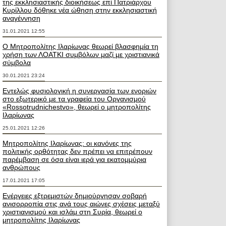
της εκκλησιαστικής διοικήσεως επί Πατριάρχου
Κυρίλλου δόθηκε νέα ώθηση στην εκκλησιαστική
αναγέννηση
31.01.2021 12:55
Ο Μητροπολίτης Ιλαρίωνας θεωρεί βλασφημία τη
χρήση των ΛΟΑΤΚΙ συμβόλων μαζί με χριστιανικά
σύμβολα
30.01.2021 23:24
Εντελώς φυσιολογική η συνεργασία των ενοριών
στο εξωτερικό με τα γραφεία του Οργανισμού
«Rossotrudnichestvo», θεωρεί ο μητροπολίτης
Ιλαρίωνας
25.01.2021 12:26
Μητροπολίτης Ιλαρίωνας: οι κανόνες της
πολιτικής ορθότητας δεν πρέπει να επιτρέπουν
παρέμβαση σε όσα είναι ιερά για εκατομμύρια
ανθρώπους
17.01.2021 17:05
Ενέργειες εξτρεμιστών δημιούργησαν σοβαρή
ανισορροπία στις ανά τους αιώνες σχέσεις μεταξύ
χριστιανισμού και ισλάμ στη Συρία, θεωρεί ο
μητροπολίτης Ιλαρίωνας