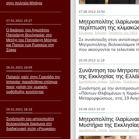
στην πολιτεία Μπάγια
27.08.2013 15:54
Μητροπολίτης Ιλαρίωνας:
27.01.2021 15:27
περίπτωση της κλιμακώ
Ο βικάριος του Αγιωτάτου
Εξωτερικό
,
Ειδήσεις
,
Пρόεδρος του ΤΕΕΣ
Πατριάρχη Βουλγαρίας στο
Σε συνέντευξη στον ανταποκρι
Μετόχι του Πατριάρχη Μόσχας
Μητροπολίτης Βολοκολάμσκ Ιλα
και Πασών των Ρωσσιών στη
που ακούγονται τα τελευταία 
Σόφια
20.08.2013 11:19
26.01.2021 19:05
Συνάντηση του Μητροπο
της Εκκλησίας της Ελλά
Παλαιός ναός στην Γρανάδα της
Ισπανίας παραδόθηκε επίσημα
Διορθόδοξες σχέσεις
,
Ειδήσεις
,
Пρόεδρος 
προς χρήση της ρωσικής
Συνάντηση με την αντιπροσωπε
ορθόδοξης κοινότητας
«Πάντων Θλιβομένων η Χαρά» ε
Μεταμορφώσεως, στις 19 Αυγο
19.08.2013 22:10
26.01.2021 18:16
Μητροπολίτης Ιλαρίωνας
Συνέντευξη του μητροπολίτη
Μυστήρια της Εκκλησία
Βολοκολάμσκ Ιλαρίωνα στη
διαδικτυακή πύλη «Ρομφαία»
Διορθόδοξες σχέσεις
,
Διαχριστιανικές σχέσε