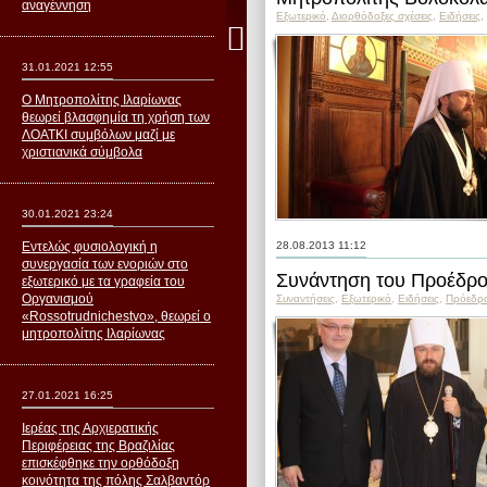
αναγέννηση
Εξωτερικό
,
Διορθόδοξες σχέσεις
,
Ειδήσεις
,
31.01.2021 12:55
Ο Μητροπολίτης Ιλαρίωνας
θεωρεί βλασφημία τη χρήση των
ΛΟΑΤΚΙ συμβόλων μαζί με
χριστιανικά σύμβολα
30.01.2021 23:24
Εντελώς φυσιολογική η
28.08.2013 11:12
συνεργασία των ενοριών στο
Συνάντηση του Προέδρο
εξωτερικό με τα γραφεία του
Οργανισμού
Συναντήσεις
,
Εξωτερικό
,
Ειδήσεις
,
Пρόεδρ
«Rossotrudnichestvo», θεωρεί ο
μητροπολίτης Ιλαρίωνας
27.01.2021 16:25
Ιερέας της Αρχιερατικής
Περιφέρειας της Βραζιλίας
επισκέφθηκε την ορθόδοξη
κοινότητα της πόλης Σαλβαντόρ