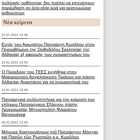
πολιτικής ορθότητας δεν πρέπει να επιτρέπουν
παρέμβαση σε όσα είναι ιερά για εκατομμύρια
ανθρώπους
Νέα κείμενα
22.01.2021 14:36
Ευχές του Αγιωτάτου Πατριάρχη Κυρίλλου στον
Προκαθήμενο της Ορθοδόξου Εκκλησίας της
Αλβανίας εξ αφορμής των ονομαστηρίων του
22.01.2021 14:34
Ο Πρόεδρος του ΤΕΕΣ ευχήθηκε στον
Μακαριώτατο Αρχιεπίσκοπο Τιράνων και πάσης
Αλβανίας Αναστάσιο για τα ονομαστήριά του
12.01.2021 18:49
Πατριαρχικά συλλυπητήρια για την κοίμηση του
επίτιμου Πατριαρχικού Εξάρχου πάσης
Λευκορωσίας Μητροπολίτη Φιλαρέτου
Βαχρομέγεφ
06.01.2021 12:45
Μήνυμα Χριστουγέννων τοῦ Πατριάρχου Μόσχας
καὶ Πασῶν τῶν Ῥωσσιῶν κ.κ. Κυρίλλου