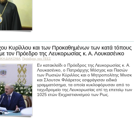
χου Κυρίλλου και των Προκαθημένων των κατά τόπους
ε τον Πρόεδρο της Λευκορωσίας κ. Α. Λουκασένκο
ΙΚΗ ΔΙΑΚΟΝΙΑ
,
Пρόεδρος του ΤΕΕΣ
Εν κατακλείδι ο Πρόεδρος της Λευκορωσίας κ. Α.
Λουκασένκο, ο Πατριάρχης Μόσχας και Πασών
των Ρωσιών Κύριλλος και ο Μητροπολίτης Μινσκ
και Σλουτσκ Φιλάρετος εσφράγισαν ειδικά
γραμματόσημα, τα οποία κυκλοφόρυσαν από το
ταχυδρομείο της Λευκορωσίας επί τῃ επετείῳ των
1025 ετών Εκχριστιανισμού των Ρως.