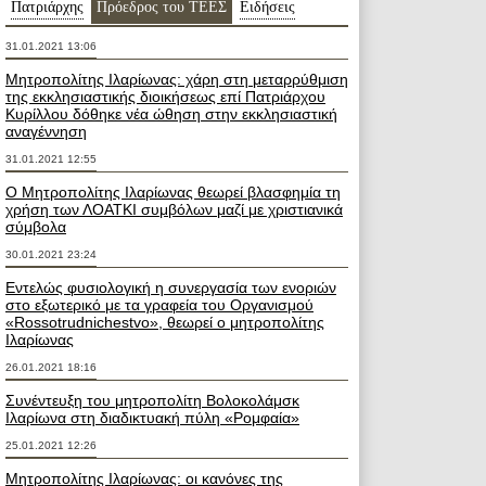
Πατριάρχης
Пρόεδρος του ΤΕΕΣ
Ειδήσεις
31.01.2021 13:06
Μητροπολίτης Ιλαρίωνας: χάρη στη μεταρρύθμιση
της εκκλησιαστικής διοικήσεως επί Πατριάρχου
Κυρίλλου δόθηκε νέα ώθηση στην εκκλησιαστική
αναγέννηση
31.01.2021 12:55
Ο Μητροπολίτης Ιλαρίωνας θεωρεί βλασφημία τη
χρήση των ΛΟΑΤΚΙ συμβόλων μαζί με χριστιανικά
σύμβολα
30.01.2021 23:24
Εντελώς φυσιολογική η συνεργασία των ενοριών
στο εξωτερικό με τα γραφεία του Οργανισμού
«Rossotrudnichestvo», θεωρεί ο μητροπολίτης
Ιλαρίωνας
26.01.2021 18:16
Συνέντευξη του μητροπολίτη Βολοκολάμσκ
Ιλαρίωνα στη διαδικτυακή πύλη «Ρομφαία»
25.01.2021 12:26
Μητροπολίτης Ιλαρίωνας: οι κανόνες της