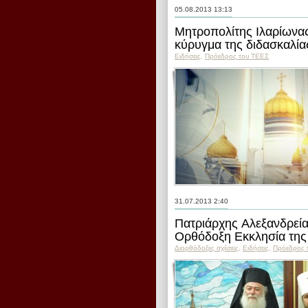
05.08.2013 13:13
Μητροπολίτης Ιλαρίωνας
κύρυγμα της διδασκαλία
Ειδήσεις
,
Пρόεδρος του ΤΕΕΣ
31.07.2013 2:40
Πατριάρχης Αλεξανδρεί
Ορθόδοξη Εκκλησία της
Διορθόδοξες σχέσεις
,
Ειδήσεις
,
Пρόεδρος 