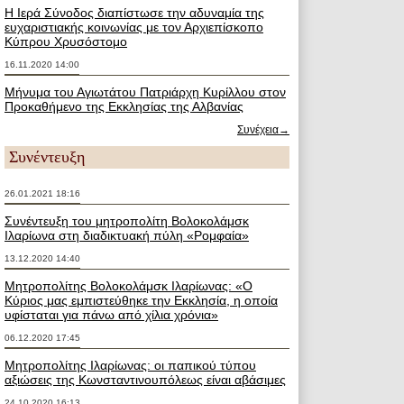
Η Ιερά Σύνοδος διαπίστωσε την αδυναμία της
ευχαριστιακής κοινωνίας με τον Αρχιεπίσκοπο
Κύπρου Χρυσόστομο
16.11.2020 14:00
Μήνυμα του Αγιωτάτου Πατριάρχη Κυρίλλου στον
Προκαθήμενο της Εκκλησίας της Αλβανίας
Συνέχεια→
Συνέντευξη
26.01.2021 18:16
Συνέντευξη του μητροπολίτη Βολοκολάμσκ
Ιλαρίωνα στη διαδικτυακή πύλη «Ρομφαία»
13.12.2020 14:40
Μητροπολίτης Βολοκολάμσκ Ιλαρίωνας: «Ο
Κύριος μας εμπιστεύθηκε την Εκκλησία, η οποία
υφίσταται για πάνω από χίλια χρόνια»
06.12.2020 17:45
Μητροπολίτης Ιλαρίωνας: οι παπικού τύπου
αξιώσεις της Κωνσταντινουπόλεως είναι αβάσιμες
24.10.2020 16:13