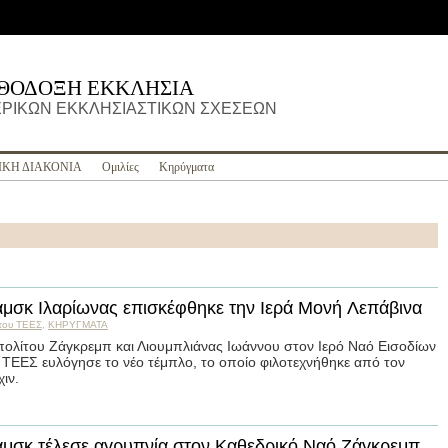
ΡΘΟΔΟΞΗ ΕΚΚΛΗΣΙΑ
ΡΙΚΩΝ ΕΚΚΛΗΣΙΑΣΤΙΚΩΝ ΣΧΕΣΕΩΝ
ΙΚΗ ΔΙΑΚΟΝΙΑ
Ομιλίες
Κηρύγματα
μσκ Ιλαρίωνας επισκέφθηκε την Ιερά Μονή Λεπάβινα
του ΤΕΕΣ
,
ΚΗΡΥΓΜΑΤΑ
ολίτου Ζάγκρεμπ και Λιουμπλιάνας Ιωάννου στον Ιερό Ναό Εισοδίων
ΤΕΕΣ ευλόγησε το νέο τέμπλο, το οποίο φιλοτεχνήθηκε από τον
ιν.
μσκ τέλεσε αγρυπνία στον Καθεδρικό Ναό Ζάγκρεμπ