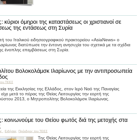
 κύριοι όμηροι της καταστάσεως οι χριστιανοί σε
σεως της εντάσεως στη Συρία
τή του Ιταλικού ειδησεογραφικού πρακτορείου «AsiaNews» ο
ρίωνας διατύπωσε την έντονη ανησυχία του σχετικά με τα σχέδια
της ένοπλης επεμβάσεως στη Συρία.
λίτου Βολοκολάμσκ Ιλαρίωνος με την αντιπροσωπεία
δος
του ΤΕΕΣ
ία της Εκκλησίας της Ελλάδος, στον Ιερό Ναό της Παναγίας
ίχε μετά το πέρας της Θείας Λειτουργίας την εορτή της
ύστου 2013, ο Μητροπολίτης Βολοκολάμσκ Ιλαρίωνας.
: κοινωνούμε του Θείου φωτός διά της μετοχής στα
ς
ις
,
Ειδήσεις
,
Пρόεδρος του ΤΕΕΣ
Της Θείας Λειτουργίας την εορτή της