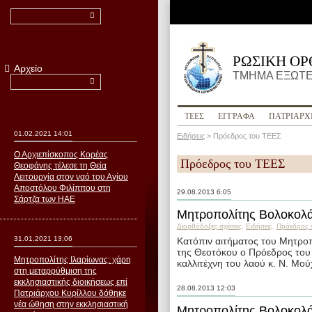
ΡΩΣΙΚΗ Ο
Αρχείο
ΤΜΗΜΑ ΕΞΩΤΕ
ΤΕΕΣ
ΕΓΓΡΑΦΑ
ПΑΤΡΙΑΡΧ
01.02.2021 14:01
Ειδήσεις
>
Пρόεδρος του ΤΕΕΣ
Ο Αρχιεπίσκοπος Κορέας
Пρόεδρος του ΤΕΕΣ
Θεοφάνης τέλεσε τη Θεία
Λειτουργία στον ναό του Αγίου
Αποστόλου Φιλίππου στη
29.08.2013 6:05
Σάρτζα των ΗΑΕ
Μητροπολίτης Βολοκολά
Διορθόδοξες σχέσεις
,
Ειδήσεις
,
Пρόεδρος 
31.01.2021 13:06
Κατόπιν αιτήματος του Μητροπ
της Θεοτόκου ο Πρόεδρος του 
Μητροπολίτης Ιλαρίωνας: χάρη
καλλιτέχνη του λαού κ. Ν. Μούχ
στη μεταρρύθμιση της
εκκλησιαστικής διοικήσεως επί
28.08.2013 12:03
Πατριάρχου Κυρίλλου δόθηκε
νέα ώθηση στην εκκλησιαστική
Μητροπολίτης Βολοκολά