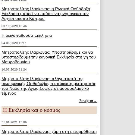
Μητροπολίτης Ιλαρίωνας: η Ρωσική Ορθόδοξη
Εκκλησία μπορεί να παύσει να μνημονεύει τον
Αρχιεπίσκοπο Κύπρου
03.10.2020 16:46
Η δεινοπαθούσα Εκκλησία
04.08.2020 11:15
Μητροπολίτης Ιλαρίωνας: Υποστηρίζουμε και θα
υποστηρίζουμε την κανονική Εκκλησία στη γη του
Μαυροβουνίου
10.07.2020 21:24
Μητροπολίτης Ιλαρίωνας: πλήγμα κατά της
οικουμενικής Ορθοδοξίας η απόφαση μετατροπής
του Ναού της Αγίας Σοφίας σε μουσουλμανικό
τέμενος
Συνέχεια→
Η Εκκλησία και ο κόσμος
31.01.2021 13:06
Μητροπολίτης Ιλαρίωνας: χάρη στη μεταρρύθμιση