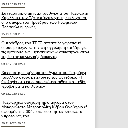
15.12.2020 17:37
Συγχαρητήριο μήνυμα του Αγιωτάτου Πατριάρχη
Κυρίλλου στον Τζο Μπάιντεν για την εκλογή του
στο αξίωμα του Προέδρου των Ηνωμένων
Πολιτειών Αμερικής
15.12.2020 11:05
Ο πρόεδρος του ΤΕΕΣ απέστειλε χαιρετισμό
στους μετέχοντες της στρογγυλής τραπέζης για
τις εμπειρίες των θρησκευτικών κοινοτήτων στον
τομέα της κοινωνικής διακονίας
09.12.2020 15:31
Χαιρετιστήριο μήνυμα του Αγιωτάτου Πατριάρχη
Κυρίλλου στους μετέχοντες του συνεδρίου «Η
θεολογία στο επιστημονικό-εκπαιδευτικό πεδίο:
προβλήματα και λύσεις»
09.12.2020 14:55
Πατριαρχικό συγχαρητήριο μήνυμα στον
Μακαριώτατο Μητροπολίτη Κιέβου Ονούφριο εξ
αφορμής της 30ής επετείου της εις επίσκοπο
χειροτονίας του
20.11.2020 20:32