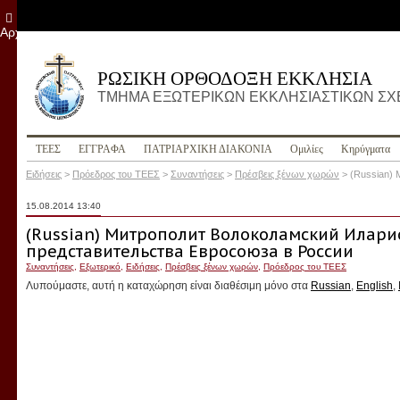
Αρχείο
ΡΩΣΙΚΗ ΟΡΘΟΔΟΞΗ ΕΚΚΛΗΣΙΑ
ΤΜΗΜΑ ΕΞΩΤΕΡΙΚΩΝ ΕΚΚΛΗΣΙΑΣΤΙΚΩΝ Σ
ΤΕΕΣ
ΕΓΓΡΑΦΑ
ПΑΤΡΙΑΡΧΙΚΗ ΔΙΑΚΟΝΙΑ
Ομιλίες
Κηρύγματα
Ειδήσεις
>
Пρόεδρος του ΤΕΕΣ
>
Συναντήσεις
>
Πρέσβεις ξένων χωρών
>
(Russian)
15.08.2014 13:40
(Russian) Митрополит Волоколамский Иларио
представительства Евросоюза в России
Συναντήσεις
,
Εξωτερικό
,
Ειδήσεις
,
Πρέσβεις ξένων χωρών
,
Пρόεδρος του ΤΕΕΣ
Λυπούμαστε, αυτή η καταχώρηση είναι διαθέσιμη μόνο στα
Russian
,
English
,